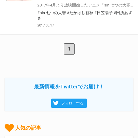
2017年4月より放映開始したアニメ「sin 七つの大罪」のBlu-ray&DVDの発売を記念して、出演キャストによる、直筆サイン入り台本のプレゼントキャンペーンが決定しました♪対象商品ご購入されたお客様に、応募抽選券をプレゼント！是非この機会に、とらのあなにてご予約の上、ご購入ください♪
#sin 七つの大罪
#たかはし智秋
#日笠陽子
#田所あず
さ
2017.05.17
1
最新情報をTwitterでお届け！
フォローする
人気の記事