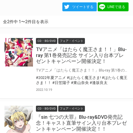
ツイートする
LINEで送る
全2件中 1〜2件目を表示
CD・BD/DVD
フェア・イベント
TVアニメ「はたらく魔王さま！！」Blu-
ray 第1巻発売記念 サイン入り台本プレ
ゼントキャンペーン開催決定！
TVアニメ「はたらく魔王さま！！」Blu-ray 第1巻の発売を記念して、 「サイン入り台本プレゼントキャンペーン」の開催が決定しました！ 対象店舗にて対象商品をご購入いただいた方の中から抽選でキャストの直筆サイン入り台本をプレゼントいたします！ ぜひご応募ください♪
#2022年夏アニメ
#はたらく魔王さま!
#はたらく魔王
さま！！
#日笠陽子
#東山奈央
#逢坂良太
2022.10.19
CD・BD/DVD
フェア・イベント
『sin 七つの大罪』Blu-ray&DVD発売記
念！キャスト直筆サイン入り台本プレゼ
ントキャンペーン開催決定！！