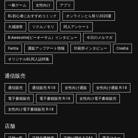
一般ゲーム
女性向け
アプリ
BL初心者におすすめコミック
オンラインとら祭り2020夏
大感謝祭
ツクルノモリ
同人アンケート
B-Awesome(ビーオーサム）インタビュー
今日のメルマガ
Fantia
通販アップデート情報
印刷所インタビュー
Creatia
オリジナルBL同人誌特集
通信販売
通信販売
通信販売 R-18
女性向け通販
女性向け通販 R-18
電子書籍販売
電子書籍販売 R-18
女性向け電子書籍販売
女性向け電子書籍販売 R-18
店舗