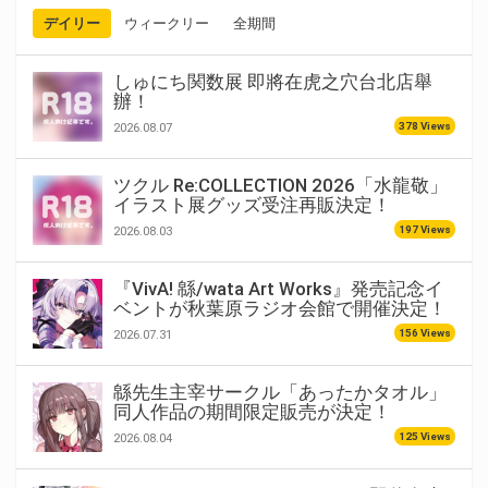
デイリー
ウィークリー
全期間
しゅにち関数展 即將在虎之穴台北店舉
辦！
378 Views
2026.08.07
ツクル Re:COLLECTION 2026「水龍敬」
イラスト展グッズ受注再販決定！
197 Views
2026.08.03
『VivA! 緜/wata Art Works』発売記念イ
ベントが秋葉原ラジオ会館で開催決定！
156 Views
2026.07.31
緜先生主宰サークル「あったかタオル」
同人作品の期間限定販売が決定！
125 Views
2026.08.04