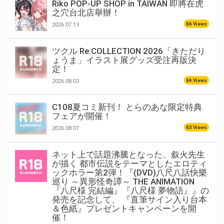
Riko POP-UP SHOP in TAIWAN 即將在虎
之穴台北店舉辦！
86 Views
2026.07.13
ツクル Re:COLLECTION 2026「きただり
ょうま」イラスト展グッズ受注再販決
定！
84 Views
2026.08.03
C108夏コミ新刊！ とらのあな限定特典
フェアが開催！
83 Views
2026.08.07
ネット上で話題沸騰となった、叙火先生
が描く 都市伝説をテーマとしたエロティ
ックホラー第2弾！『(DVD)八尺八話快樂
巡り ～異形怪奇譚～ THE ANIMATION
『八尺様 完結編』『八尺様 夢物語』』の
発売を記念して、 『直筆サイン入り台本
＆色紙』プレゼントキャンペーンを開
催！