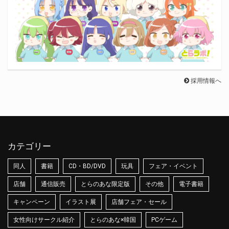
採用情報へ
カテゴリー
同人
書籍
CD・BD/DVD
玩具
フェア・イベント
店舗
通信販売
とらのあな限定版
その他
電子書籍
キャンペーン
イラスト展
店舗フェア・セール
女性向けサークル紹介
とらのあな×韓国
PCゲーム