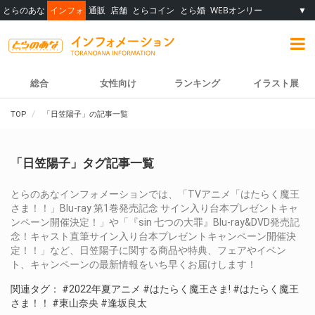
とらのあな
インフォ
通販
店舗
とらコイン
とら婚
WEBオンリー
▼
総合
女性向け
ランキング
イラスト展
TOP
「日笠陽子」の記事一覧
「日笠陽子」タグ記事一覧
とらのあなインフォメーションでは、「TVアニメ「はたらく魔王
さま！！」Blu-ray 第1巻発売記念 サイン入り台本プレゼントキャ
ンペーン開催決定！」や「『sin 七つの大罪』Blu-ray&DVD発売記
念！キャスト直筆サイン入り台本プレゼントキャンペーン開催決
定！！」など、日笠陽子に関する商品や特典、フェアやイベン
ト、キャンペーンの最新情報をいち早くお届けします！
関連タグ：
#2022年夏アニメ
#はたらく魔王さま!
#はたらく魔王
さま！！
#東山奈央
#逢坂良太