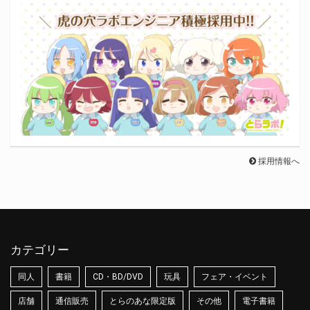
採用情報へ
カテゴリー
同人
書籍
CD・BD/DVD
玩具
フェア・イベント
店舗
通信販売
とらのあな限定版
その他
電子書籍