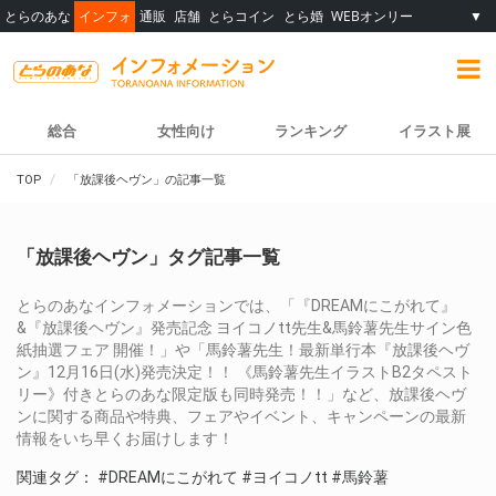
とらのあな
インフォ
通販
店舗
とらコイン
とら婚
WEBオンリー
▼
総合
女性向け
ランキング
イラスト展
TOP
「放課後ヘヴン」の記事一覧
「放課後ヘヴン」タグ記事一覧
とらのあなインフォメーションでは、「『DREAMにこがれて』
&『放課後ヘヴン』発売記念 ヨイコノtt先生&馬鈴薯先生サイン色
紙抽選フェア 開催！」や「馬鈴薯先生！最新単行本『放課後ヘヴ
ン』12月16日(水)発売決定！！ 《馬鈴薯先生イラストB2タペスト
リー》付きとらのあな限定版も同時発売！！」など、放課後ヘヴ
ンに関する商品や特典、フェアやイベント、キャンペーンの最新
情報をいち早くお届けします！
関連タグ：
#DREAMにこがれて
#ヨイコノtt
#馬鈴薯