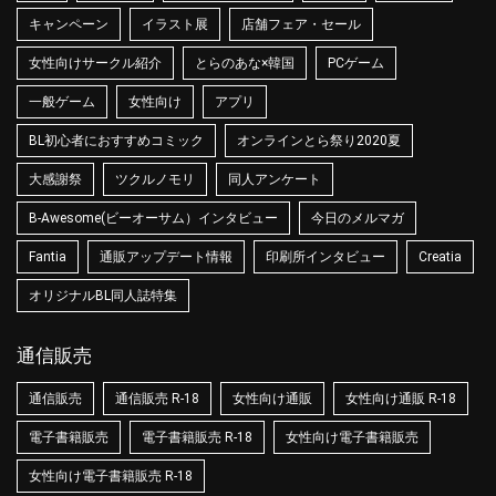
キャンペーン
イラスト展
店舗フェア・セール
女性向けサークル紹介
とらのあな×韓国
PCゲーム
一般ゲーム
女性向け
アプリ
BL初心者におすすめコミック
オンラインとら祭り2020夏
大感謝祭
ツクルノモリ
同人アンケート
B-Awesome(ビーオーサム）インタビュー
今日のメルマガ
Fantia
通販アップデート情報
印刷所インタビュー
Creatia
オリジナルBL同人誌特集
通信販売
通信販売
通信販売 R-18
女性向け通販
女性向け通販 R-18
電子書籍販売
電子書籍販売 R-18
女性向け電子書籍販売
女性向け電子書籍販売 R-18