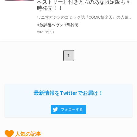
ペストリー》付きとらのあな限定版も同
時発売！！
ワニマガジンのコミック誌『COMIC快楽天』の人気作家・馬鈴薯先生！ 単行本第4弾が登場！！ 『COMIC快楽天』掲載作品をまとめた最新単行本が12月16日(水)に発売決定！！ とらのあなでは馬鈴薯先生・最新単行本『放課後ヘヴン』発売を記念して、 《馬鈴薯先生イラストB2タペストリー》付きとらのあな限定版をご用意しました！！ お買い逃がしのないよう、是非お求めください！
#放課後ヘヴン
#馬鈴薯
2020.12.10
1
最新情報をTwitterでお届け！
フォローする
人気の記事