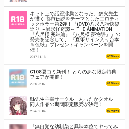
ネット上で話題沸騰となった、叙火先生
が描く 都市伝説をテーマとしたエロティ
ックホラー第2弾！『(DVD)八尺八話快樂
巡り ～異形怪奇譚～ THE ANIMATION
『八尺様 完結編』『八尺様 夢物語』』の
発売を記念して、 『直筆サイン入り台本
＆色紙』プレゼントキャンペーンを開
催！
92 Views
2017.11.13
C108夏コミ新刊！ とらのあな限定特典
フェアが開催！
83 Views
2026.08.07
緜先生主宰サークル「あったかタオル」
同人作品の期間限定販売が決定！
80 Views
2026.08.04
『無自覚な幼馴染と興味本位でヤってみ