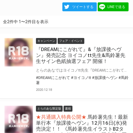
ツイートする
LINEで送る
全2件中 1〜2件目を表示
キャンペーン
フェア・イベント
『DREAMにこがれて』&『放課後ヘヴ
ン』発売記念 ヨイコノtt先生&馬鈴薯先
生サイン色紙抽選フェア 開催！
とらのあなではヨイコノtt先生『DREAMにこがれて』馬鈴薯『放課後ヘヴン』発売を記念して、各新刊単行本を対象としたフェアを開催！ 対象商品ご購入の方に、作家先生直筆サイン色紙を抽選でプレゼント致します！ 是非是非ご応募ください！！
#DREAMにこがれて
#ヨイコノtt
#放課後ヘヴン
#馬鈴
薯
2020.12.18
とらのあな限定版
書籍
★共通購入特典公開★
馬鈴薯先生！最新
単行本『放課後ヘヴン』12月16日(水)発
売決定！！ 《馬鈴薯先生イラストB2タ