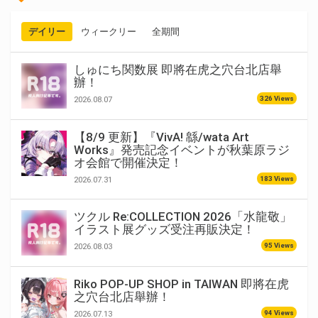
デイリー
ウィークリー
全期間
しゅにち関数展 即將在虎之穴台北店舉
辦！
326 Views
2026.08.07
【8/9 更新】『VivA! 緜/wata Art
Works』発売記念イベントが秋葉原ラジ
オ会館で開催決定！
183 Views
2026.07.31
ツクル Re:COLLECTION 2026「水龍敬」
イラスト展グッズ受注再販決定！
95 Views
2026.08.03
Riko POP-UP SHOP in TAIWAN 即將在虎
之穴台北店舉辦！
94 Views
2026.07.13