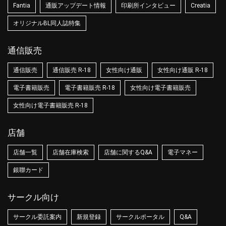
Fantia
通販アップデート情報
印刷所インタビュー
Creatia
オリジナルBL同人誌特集
通信販売
通信販売
通信販売 R-18
女性向け通販
女性向け通販 R-18
電子書籍販売
電子書籍販売 R-18
女性向け電子書籍販売
女性向け電子書籍販売 R-18
店舗
店舗一覧
店舗在庫検索
店舗に関するQ&A
電子マネー
銀聯カード
サークル向け
サークル委託案内
新規登録
サークルポータル
Q&A