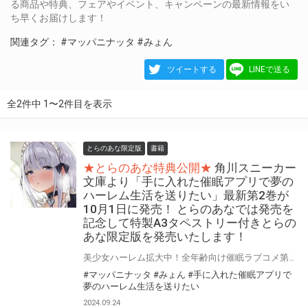
る商品や特典、フェアやイベント、キャンペーンの最新情報をい
ち早くお届けします！
関連タグ：
#マッパニナッタ
#みょん
ツイートする
LINEで送る
全2件中 1〜2件目を表示
とらのあな限定版
書籍
★とらのあな特典公開★
角川スニーカー
文庫より「手に入れた催眠アプリで夢の
ハーレム生活を送りたい」最新第2巻が
10月1日に発売！ とらのあなでは発売を
記念して特製A3タペストリー付きとらの
あな限定版を発売いたします！
美少女ハーレム拡大中！全年齢向け催眠ラブコメ第2弾！ 「手に入れた催眠アプリで夢のハーレム生活を送りたい」最新第2巻が10月1日(火)に発売！ とらのあなでは発売を記念して「特製A3タペストリー付き」とらのあな限定版を発売いたします。 とらのあな限定版の数は限られていますので是非お早めにお求めください！
#マッパニナッタ
#みょん
#手に入れた催眠アプリで
夢のハーレム生活を送りたい
2024.09.24