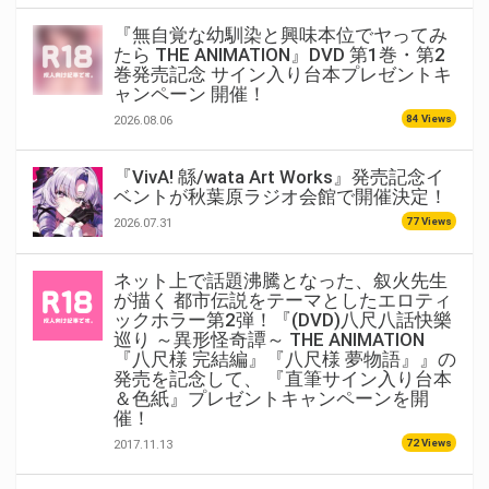
『無自覚な幼馴染と興味本位でヤってみ
たら THE ANIMATION』DVD 第1巻・第2
巻発売記念 サイン入り台本プレゼントキ
ャンペーン 開催！
84 Views
2026.08.06
『VivA! 緜/wata Art Works』発売記念イ
ベントが秋葉原ラジオ会館で開催決定！
77 Views
2026.07.31
ネット上で話題沸騰となった、叙火先生
が描く 都市伝説をテーマとしたエロティ
ックホラー第2弾！『(DVD)八尺八話快樂
巡り ～異形怪奇譚～ THE ANIMATION
『八尺様 完結編』『八尺様 夢物語』』の
発売を記念して、 『直筆サイン入り台本
＆色紙』プレゼントキャンペーンを開
催！
72 Views
2017.11.13