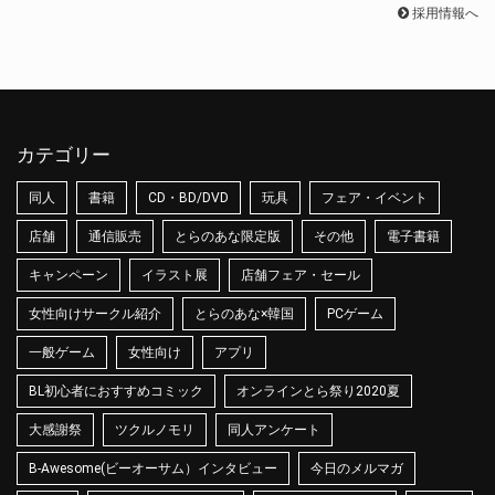
採用情報へ
カテゴリー
同人
書籍
CD・BD/DVD
玩具
フェア・イベント
店舗
通信販売
とらのあな限定版
その他
電子書籍
キャンペーン
イラスト展
店舗フェア・セール
女性向けサークル紹介
とらのあな×韓国
PCゲーム
一般ゲーム
女性向け
アプリ
BL初心者におすすめコミック
オンラインとら祭り2020夏
大感謝祭
ツクルノモリ
同人アンケート
B-Awesome(ビーオーサム）インタビュー
今日のメルマガ