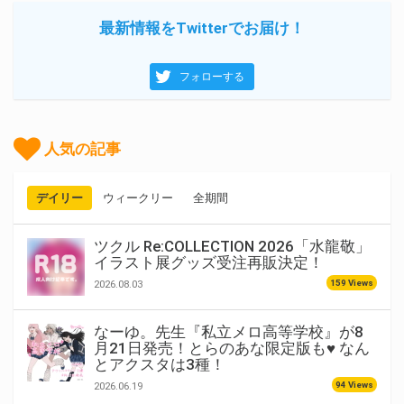
最新情報をTwitterでお届け！
フォローする
人気の記事
デイリー
ウィークリー
全期間
ツクル Re:COLLECTION 2026「水龍敬」
イラスト展グッズ受注再販決定！
159 Views
2026.08.03
なーゆ。先生『私立メロ高等学校』が8
月21日発売！とらのあな限定版も♥ なん
とアクスタは3種！
94 Views
2026.06.19