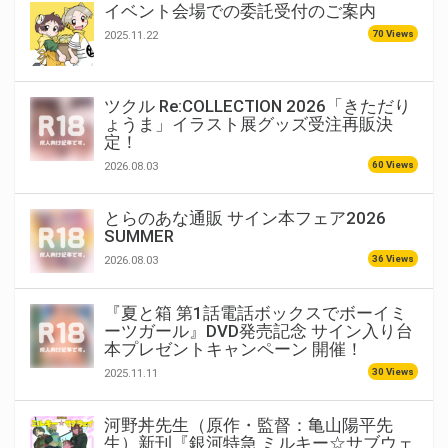
イベント会場での委託受付のご案内
70 Views
2025.11.22
ツクル Re:COLLECTION 2026「きただり
ょうま」イラスト展グッズ受注再販決
定！
60 Views
2026.08.03
とらのあな通販 サイン本フェア2026
SUMMER
36 Views
2026.08.03
『夏と箱 第1話電話ボックスでボーイミ
ーツガール』DVD発売記念 サイン入り台
本プレゼントキャンペーン 開催！
30 Views
2025.11.11
河野丼先生（原作・監督：亀山陽平先
生）新刊『銀河特急 ミルキー☆サブウェ