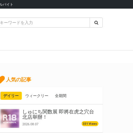
ルバイト
人気の記事
デイリー
ウィークリー
全期間
しゅにち関数展 即將在虎之穴台
北店舉辦！
331 Views
2026.08.07