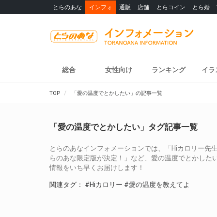
とらのあな
インフォ
通販
店舗
とらコイン
とら婚
総合
女性向け
ランキング
イラ
TOP
「愛の温度でとかしたい」の記事一覧
「愛の温度でとかしたい」タグ記事一覧
とらのあなインフォメーションでは、「Hiカロリー先
らのあな限定版が決定！」など、愛の温度でとかした
情報をいち早くお届けします！
関連タグ：
#Hiカロリー
#愛の温度を教えてよ