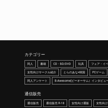
カテゴリー
同人
書籍
CD・BD/DVD
玩具
フェア・イ
女性向けサークル紹介
とらのあな×韓国
PCゲーム
同人アンケート
B-Awesome(ビーオーサム）インタビュ
通信販売
通信販売
通信販売 R-18
女性向け通販
女性向け通