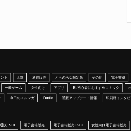
ベント
店舗
通信販売
とらのあな限定版
その他
電子書籍
一般ゲーム
女性向け
アプリ
BL初心者におすすめコミック
ー
今日のメルマガ
Fantia
通販アップデート情報
印刷所インタビ
販 R-18
電子書籍販売
電子書籍販売 R-18
女性向け電子書籍販売