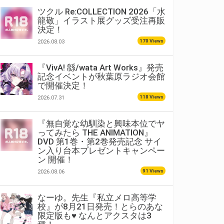
ツクル Re:COLLECTION 2026「水
龍敬」イラスト展グッズ受注再販
決定！
170 Views
2026.08.03
『VivA! 緜/wata Art Works』発売
記念イベントが秋葉原ラジオ会館
で開催決定！
118 Views
2026.07.31
『無自覚な幼馴染と興味本位でヤ
ってみたら THE ANIMATION』
DVD 第1巻・第2巻発売記念 サイ
ン入り台本プレゼントキャンペー
ン 開催！
91 Views
2026.08.06
なーゆ。先生『私立メロ高等学
校』が8月21日発売！とらのあな
限定版も♥ なんとアクスタは3