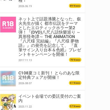
種！
89 Views
2026.06.19
ネット上で話題沸騰となった、叙
火先生が描く 都市伝説をテーマ
としたエロティックホラー第2
弾！『(DVD)八尺八話快樂巡り ～
異形怪奇譚～ THE ANIMATION
『八尺様 完結編』『八尺様 夢物
語』』の発売を記念して、 『直
筆サイン入り台本＆色紙』プレゼ
ントキャンペーンを開催！
78 Views
2017.11.13
C108夏コミ新刊！ とらのあな限
定特典フェアが開催！
61 Views
2026.08.07
イベント会場での委託受付のご案
内
57 Views
2025.11.22