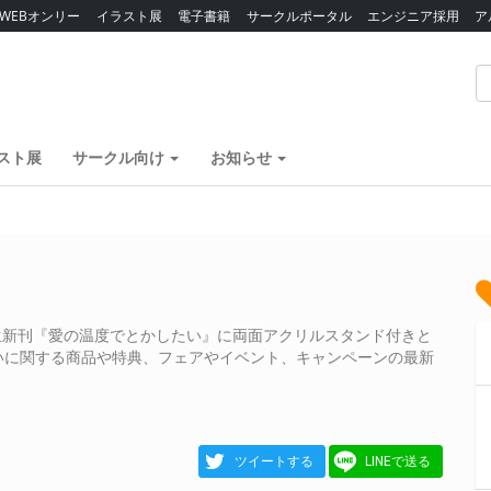
WEBオンリー
イラスト展
電子書籍
サークルポータル
エンジニア採用
ア
スト展
サークル向け
お知らせ
生新刊『愛の温度でとかしたい』に両面アクリルスタンド付きと
いに関する商品や特典、フェアやイベント、キャンペーンの最新
ツイートする
LINEで送る