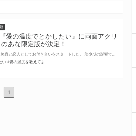
籍
刊『愛の温度でとかしたい』に両面アクリ
らのあな限定版が決定！
元パパ活男子の戒は、パパだった悠真と恋人としてお付き合いをスタートした。 幼少期の影響で他人の愛を信じられなくなっていたけれど、悠真の優しさに次第に心ほぐされていく。 そして迎える初エッチ。悠真からの愛情を全身に浴び、愛される幸せに浸っていた戒。 ところが、悠真を好きになればなるほど、戒の中で不安が募っていて…？ 大人気『愛の温度を教えてよ』続刊、Hiカロリー先生『愛の温度でとかしたい』が1月23日発売！ とらのあなでは刊行を記念して描き下ろし両面アクリルスタンド付きとらのあな限定版を発売致します♡ 池袋店・通販にて予約開始！とらのあな限定版は数量限定生産となりますので、お早めにご予約下さい！
たい
#愛の温度を教えてよ
1