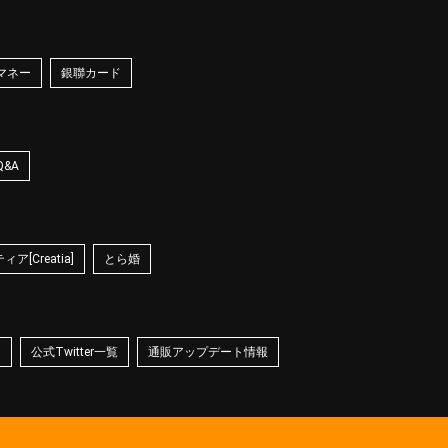
マネー
銀聯カード
Q&A
ア[Creatia]
とら婚
☆
公式Twitter一覧
通販アップデート情報