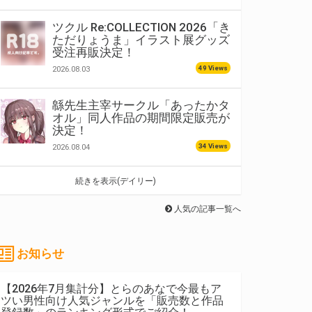
ツクル Re:COLLECTION 2026「き
ただりょうま」イラスト展グッズ
受注再販決定！
49 Views
2026.08.03
緜先生主宰サークル「あったかタ
オル」同人作品の期間限定販売が
決定！
34 Views
2026.08.04
続きを表示(デイリー)
人気の記事一覧へ
お知らせ
【2026年7月集計分】とらのあなで今最もア
ツい男性向け人気ジャンルを「販売数と作品