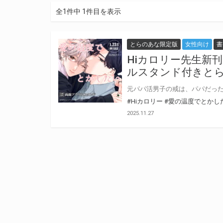
全1件中 1件目を表示
とらのあな限定版
女性向け
書
Hiカロリー先生新
ルスタンド付きと
#Hiカロリー
#愛の温度でとかし
2025.11.27