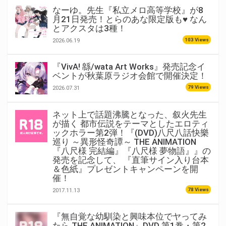
なーゆ。先生『私立メロ高等学校』が8
月21日発売！とらのあな限定版も♥ なん
とアクスタは3種！
103 Views
2026.06.19
『VivA! 緜/wata Art Works』発売記念イ
ベントが秋葉原ラジオ会館で開催決定！
79 Views
2026.07.31
ネット上で話題沸騰となった、叙火先生
が描く 都市伝説をテーマとしたエロティ
ックホラー第2弾！『(DVD)八尺八話快樂
巡り ～異形怪奇譚～ THE ANIMATION
『八尺様 完結編』『八尺様 夢物語』』の
発売を記念して、 『直筆サイン入り台本
＆色紙』プレゼントキャンペーンを開
催！
78 Views
2017.11.13
『無自覚な幼馴染と興味本位でヤってみ
たら THE ANIMATION』DVD 第1巻・第2