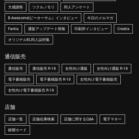
大感謝祭
ツクルノモリ
同人アンケート
B-Awesome(ビーオーサム）インタビュー
今日のメルマガ
Fantia
通販アップデート情報
印刷所インタビュー
Creatia
オリジナルBL同人誌特集
通信販売
通信販売
通信販売 R-18
女性向け通販
女性向け通販 R-18
電子書籍販売
電子書籍販売 R-18
女性向け電子書籍販売
女性向け電子書籍販売 R-18
店舗
店舗一覧
店舗在庫検索
店舗に関するQ&A
電子マネー
銀聯カード