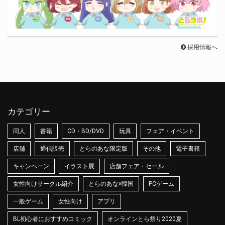
採用情報へ
カテゴリー
同人
書籍
CD・BD/DVD
玩具
フェア・イベント
店舗
通信販売
とらのあな限定版
その他
電子書籍
キャンペーン
イラスト展
店舗フェア・セール
女性向けサークル紹介
とらのあな×韓国
PCゲーム
一般ゲーム
女性向け
アプリ
BL初心者におすすめコミック
オンラインとら祭り2020夏