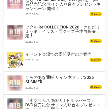
巻発売記念 サイン入り台本プレゼントキ
ャンペーン 開催！
71 Views
2026.08.06
ツクル Re:COLLECTION 2026「きただり
ょうま」イラスト展グッズ受注再販決
定！
71 Views
2026.08.03
イベント会場での委託受付のご案内
67 Views
2025.11.22
とらのあな通販 サイン本フェア2026
SUMMER
40 Views
2026.08.03
『小女ラムネ 第8話リトルラバーズ』
DVD発売記念 サイン入り台本プレゼント