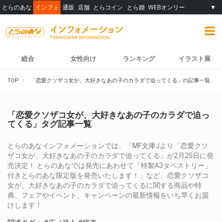
とらのあな
インフォ
通販
店舗
とらコイン
とら婚
WEBオンリー
▼
総合
女性向け
ランキング
イラスト展
TOP
「恋愛クソザコ女が、大好きなあの子のカラダで迫ってくる」の記事一覧
「恋愛クソザコ女が、大好きなあの子のカラダで迫っ
てくる」タグ記事一覧
とらのあなインフォメーションでは、「MF文庫Jより「恋愛クソ
ザコ女が、大好きなあの子のカラダで迫ってくる」が2月25日に発
売決定！ とらのあなでは発売にあわせて「特製A3タペストリー」
付きとらのあな限定版を発売いたします！」など、恋愛クソザコ
女が、大好きなあの子のカラダで迫ってくるに関する商品や特
典、フェアやイベント、キャンペーンの最新情報をいち早くお届
けします！