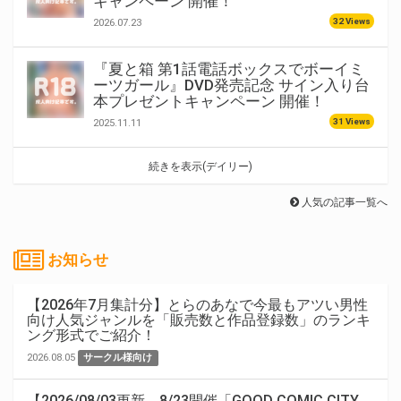
キャンペーン 開催！
32 Views
2026.07.23
『夏と箱 第1話電話ボックスでボーイミ
ーツガール』DVD発売記念 サイン入り台
本プレゼントキャンペーン 開催！
31 Views
2025.11.11
続きを表示(デイリー)
人気の記事一覧へ
お知らせ
【2026年7月集計分】とらのあなで今最もアツい男性
向け人気ジャンルを「販売数と作品登録数」のランキ
ング形式でご紹介！
2026.08.05
サークル様向け
【2026/08/03更新。8/23開催「GOOD COMIC CITY