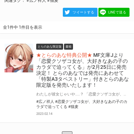
関連タグ：
#広ノ祥人
#猫麦
ツイートする
LINEで送る
全1件中 1件目を表示
とらのあな限定版
書籍
★とらのあな特典公開★
MF文庫Jより
「恋愛クソザコ女が、大好きなあの子の
カラダで迫ってくる」が2月25日に発売
決定！ とらのあなでは発売にあわせて
「特製A3タペストリー」付きとらのあな
限定版を発売いたします！
わたしが彼女じゃいや……？ 「恋愛クソザコ女が、大好きなあの子のカラダで迫ってくる」が2月25日（土）に発売決定！ とらのあなでは発売を記念して「特製A3タペストリー」付きとらのあな限定版を発売いたします。 とらのあな限定版の数は限られていますので是非お早めにお求めください！
#広ノ祥人
#恋愛クソザコ女が、大好きなあの子のカ
ラダで迫ってくる
#猫麦
2023.02.14