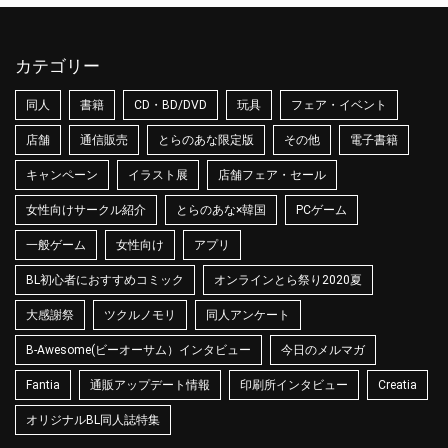
カテゴリー
同人
書籍
CD・BD/DVD
玩具
フェア・イベント
店舗
通信販売
とらのあな限定版
その他
電子書籍
キャンペーン
イラスト展
店舗フェア・セール
女性向けサークル紹介
とらのあな×韓国
PCゲーム
一般ゲーム
女性向け
アプリ
BL初心者におすすめコミック
オンラインとら祭り2020夏
大感謝祭
ツクルノモリ
同人アンケート
B-Awesome(ビーオーサム）インタビュー
今日のメルマガ
Fantia
通販アップデート情報
印刷所インタビュー
Creatia
オリジナルBL同人誌特集