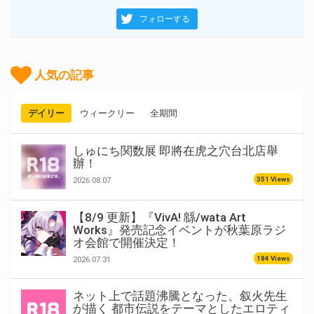
フォローする
人気の記事
デイリー
ウィークリー
全期間
しゅにち関数展 即將在虎之穴台北店舉
辦！
351 Views
2026.08.07
【8/9 更新】『VivA! 緜/wata Art
Works』発売記念イベントが秋葉原ラジ
オ会館で開催決定！
184 Views
2026.07.31
ネット上で話題沸騰となった、叙火先生
が描く 都市伝説をテーマとしたエロティ