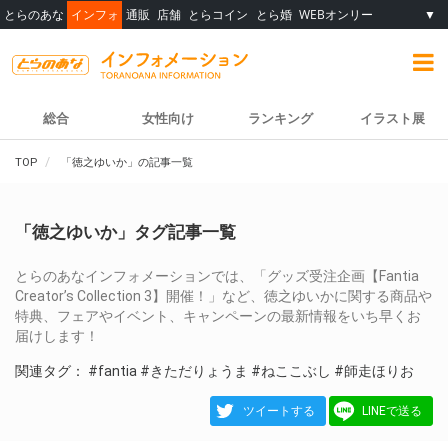
とらのあな
インフォ
通販
店舗
とらコイン
とら婚
WEBオンリー
▼
総合
女性向け
ランキング
イラスト展
TOP
「徳之ゆいか」の記事一覧
「徳之ゆいか」タグ記事一覧
とらのあなインフォメーションでは、「グッズ受注企画【Fantia
Creator’s Collection 3】開催！」など、徳之ゆいかに関する商品や
特典、フェアやイベント、キャンペーンの最新情報をいち早くお
届けします！
関連タグ：
#fantia
#きただりょうま
#ねここぶし
#師走ほりお
ツイートする
LINEで送る