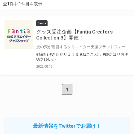
全1件中 1件目を表示
Fantia
グッズ受注企画【Fantia Creator’s
Collection 3】開催！
虎の穴が運営するクリエイター支援プラットフォーム「Fantia(ファンティア)」 Fantiaはイラスト・漫画・小説・コスプレ・音楽・映像作品など、各方面で活躍されている クリエイターの皆さまを応援する、クリエイター支援プラットフォームです。 そして、Fantiaにて活動されている注目クリエイターの作品をグッズ化する特別企画 「Fantia Creator’s Collection」3回目を開催いたします！ 今回は4名のクリエイターをピックアップ！Fantia公式ショップにて期間限定で受注販売を行います！ 期間限定の受注グッズとなっておりますので、この機会をお見逃しなく是非お求め下さい！！
#fantia
#きただりょうま
#ねここぶし
#師走ほりお
#
徳之ゆいか
2022.08.16
1
最新情報をTwitterでお届け！