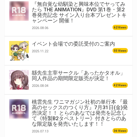
『無自覚な幼馴染と興味本位でヤってみ
たら THE ANIMATION』DVD 第1巻・第2
巻発売記念 サイン入り台本プレゼントキ
ャンペーン 開催！
62 Views
2026.08.06
イベント会場での委託受付のご案内
55 Views
2025.11.22
緜先生主宰サークル「あったかタオル」
同人作品の期間限定販売が決定！
42 Views
2026.08.04
桃雲先生 ワニマガジン社初の単行本 『最
高のセックスのつくり方』7月31日(金)発
売決定！！ とらのあなでは発売を記念し
て《特製B2タペストリー》付きとらのあ
な限定版を発売いたします！！
36 Views
2026.07.13