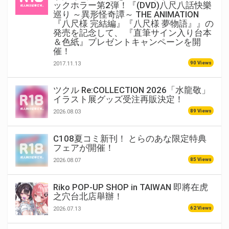
ックホラー第2弾！『(DVD)八尺八話快樂
巡り ～異形怪奇譚～ THE ANIMATION
『八尺様 完結編』『八尺様 夢物語』』の
発売を記念して、 『直筆サイン入り台本
＆色紙』プレゼントキャンペーンを開
催！
90 Views
2017.11.13
ツクル Re:COLLECTION 2026「水龍敬」
イラスト展グッズ受注再販決定！
89 Views
2026.08.03
C108夏コミ新刊！ とらのあな限定特典
フェアが開催！
85 Views
2026.08.07
Riko POP-UP SHOP in TAIWAN 即將在虎
之穴台北店舉辦！
62 Views
2026.07.13