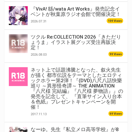
『VivA! 緜/wata Art Works』発売記念イ
ベントが秋葉原ラジオ会館で開催決定！
109 Views
2026.07.31
ツクル Re:COLLECTION 2026「きただり
ょうま」イラスト展グッズ受注再販決
定！
99 Views
2026.08.03
ネット上で話題沸騰となった、叙火先生
が描く 都市伝説をテーマとしたエロティ
ックホラー第2弾！『(DVD)八尺八話快樂
巡り ～異形怪奇譚～ THE ANIMATION
『八尺様 完結編』『八尺様 夢物語』』の
発売を記念して、 『直筆サイン入り台本
＆色紙』プレゼントキャンペーンを開
催！
69 Views
2017.11.13
なーゆ。先生『私立メロ高等学校』が8