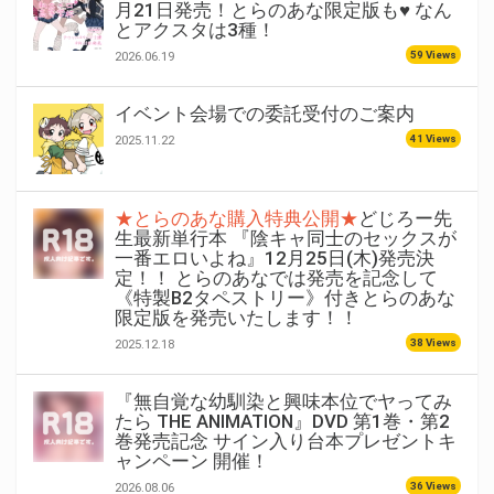
月21日発売！とらのあな限定版も♥ なん
とアクスタは3種！
59 Views
2026.06.19
イベント会場での委託受付のご案内
41 Views
2025.11.22
★とらのあな購入特典公開★
どじろー先
生最新単行本 『陰キャ同士のセックスが
一番エロいよね』12月25日(木)発売決
定！！ とらのあなでは発売を記念して
《特製B2タペストリー》付きとらのあな
限定版を発売いたします！！
38 Views
2025.12.18
『無自覚な幼馴染と興味本位でヤってみ
たら THE ANIMATION』DVD 第1巻・第2
巻発売記念 サイン入り台本プレゼントキ
ャンペーン 開催！
36 Views
2026.08.06