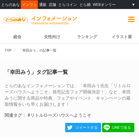
とらのあな
インフォ
通販
店舗
とらコイン
とら婚
WEBオンリー
▼
総合
女性向け
ランキング
イラスト展
TOP
「幸田みう」の記事一覧
「幸田みう」タグ記事一覧
とらのあなインフォメーションでは、「幸田みう先生「リトルロ
ーズハウスへようこそ」発売記念フェア開催決定！」など、幸田
みうに関する商品や特典、フェアやイベント、キャンペーンの最
新情報をいち早くお届けします！
関連タグ：
#リトルローズハウスへようこそ
ツイートする
LINEで送る