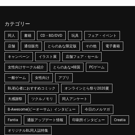
カテゴリー
同人
書籍
CD・BD/DVD
玩具
フェア・イベント
店舗
通信販売
とらのあな限定版
その他
電子書籍
キャンペーン
イラスト展
店舗フェア・セール
女性向けサークル紹介
とらのあな×韓国
PCゲーム
一般ゲーム
女性向け
アプリ
BL初心者におすすめコミック
オンラインとら祭り2020夏
大感謝祭
ツクルノモリ
同人アンケート
B-Awesome(ビーオーサム）インタビュー
今日のメルマガ
Fantia
通販アップデート情報
印刷所インタビュー
Creatia
オリジナルBL同人誌特集