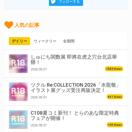
フォローする
人気の記事
デイリー
ウィークリー
全期間
しゅにち関数展 即將在虎之穴台北店舉
辦！
1082 Views
2026.08.07
ツクル Re:COLLECTION 2026「水龍敬」
イラスト展グッズ受注再販決定！
441 Views
2026.08.03
C108夏コミ新刊！ とらのあな限定特典
フェアが開催！
194 Views
2026.08.07