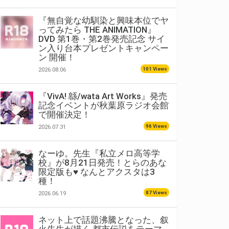
『無自覚な幼馴染と興味本位でヤ
ってみたら THE ANIMATION』
DVD 第1巻・第2巻発売記念 サイ
ン入り台本プレゼントキャンペー
ン 開催！
101 Views
2026.08.06
『VivA! 緜/wata Art Works』発売
記念イベントが秋葉原ラジオ会館
で開催決定！
96 Views
2026.07.31
なーゆ。先生『私立メロ高等学
校』が8月21日発売！とらのあな
限定版も♥ なんとアクスタは3
種！
87 Views
2026.06.19
ネット上で話題沸騰となった、叙