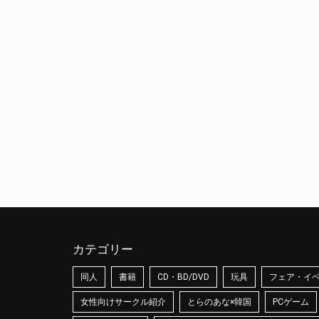
カテゴリー
同人
書籍
CD・BD/DVD
玩具
フェア・イ
女性向けサークル紹介
とらのあな×韓国
PCゲーム