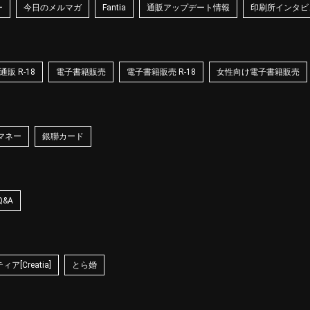
ー
今日のメルマガ
Fantia
通販アップデート情報
印刷所インタビ
販 R-18
電子書籍販売
電子書籍販売 R-18
女性向け電子書籍販売
マネー
銀聯カード
Q&A
ア[Creatia]
とら婚