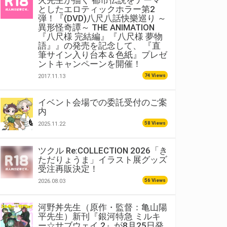
火先生が描く 都市伝説をテーマ
としたエロティックホラー第2
弾！『(DVD)八尺八話快樂巡り ～
異形怪奇譚～ THE ANIMATION
『八尺様 完結編』『八尺様 夢物
語』』の発売を記念して、 『直
筆サイン入り台本＆色紙』プレゼ
ントキャンペーンを開催！
74 Views
2017.11.13
イベント会場での委託受付のご案
内
58 Views
2025.11.22
ツクル Re:COLLECTION 2026「き
ただりょうま」イラスト展グッズ
受注再販決定！
56 Views
2026.08.03
河野丼先生（原作・監督：亀山陽
平先生）新刊『銀河特急 ミルキ
ー☆サブウェイ 2』が8月25日発