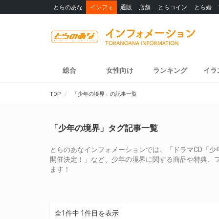
とらのあな
インフォ
通販
店舗
とらコイン
とら婚
総合
女性向け
ランキング
イラ
TOP
「少年の境界」の記事一覧
「少年の境界」タグ記事一覧
とらのあなインフォメーションでは、「ドラマCD「少
開催決定！」など、少年の境界に関する商品や特典、
ます！
全1件中 1件目を表示