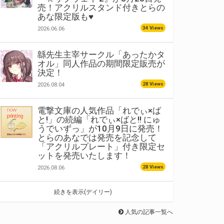
売！アクリルスタンド付きとらの
あな限定版も♥
34 Views
2026.06.06
緜先生主宰サークル「あったかタ
オル」同人作品の期間限定販売が
決定！
28 Views
2026.08.04
電撃文庫の人気作品「れでぃ×ば
と!」の続編「れでぃ×ばと!! にゅ
うでいずっ」が10月9日に発売！
とらのあなでは発売を記念して
「アクリルプレート」付き限定セ
ットを発売いたします！
28 Views
2026.08.06
続きを表示(デイリー)
人気の記事一覧へ