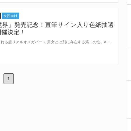
女性向け
境界」発売記念！直筆サイン入り色紙抽選
開催決定！
理不尽な四角関係、運命に翻弄される超リアルオメガバース 男女とは別に存在する第二の性、α・β・Ω性。Ωは男でも妊娠する。 ゆか(cv.斉藤壮馬)は、仲間内で自分だけがΩだと知り、αの友人・大我(cv.興津和幸)を恐れ、Ωであることを隠す。 しかし大人しく地味な幼なじみの薫(cv.八代拓) を自分と同じΩだと思い…そして、事件は起こる。 数年後、大人になった彼らは再会する。自分がΩであることを諦観する倫(cv.小林裕介)をきっかけに――。 この出会いは、だれかの不幸であり、だれかの奇跡だった。本能に従うか、恋を貫くか! 大人気オメガバース作品、コミックス1&2巻を音声化! 初回限定セットはakabeko描き下ろしマンガ小冊子つき♥ とらのあなでは、ドラマCD「少年の境界」の発売を記念して 作者・出演者の直筆サイン入り色紙プレゼントキャンペーンを開催します！！ 下記要項をよくお読みになり、是非このご機会に奮ってご応募ください♪
1