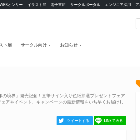
WEBオンリー
イラスト展
電子書籍
サークルポータル
エンジニア採用
ア
スト展
サークル向け
お知らせ
年の境界」発売記念！直筆サイン入り色紙抽選プレゼントフェア
フェアやイベント、キャンペーンの最新情報をいち早くお届けし
ツイートする
LINEで送る