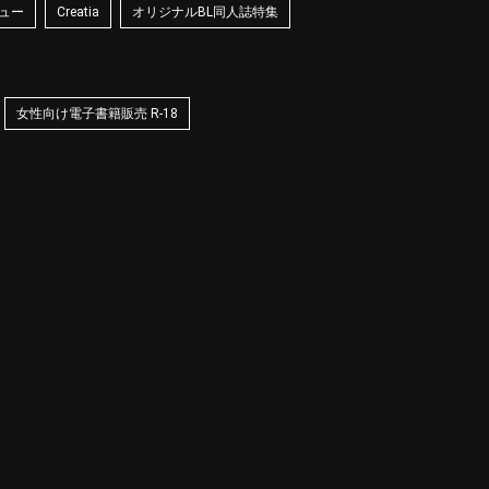
ュー
Creatia
オリジナルBL同人誌特集
女性向け電子書籍販売 R-18