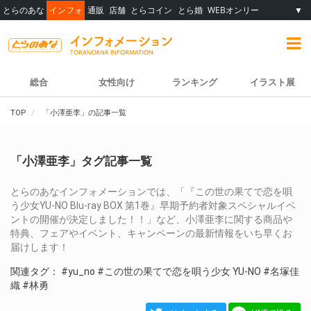
とらのあな
インフォ
通販
店舗
とらコイン
とら婚
WEBオンリー
▼
総合
女性向け
ランキング
イラスト展
TOP
「小澤亜李」の記事一覧
「小澤亜李」タグ記事一覧
とらのあなインフォメーションでは、「『この世の果てで恋を唄
う少女YU-NO Blu-ray BOX 第1巻』早期予約者対象スペシャルイベ
ントの開催が決定しました！！」など、小澤亜李に関する商品や
特典、フェアやイベント、キャンペーンの最新情報をいち早くお
届けします！
関連タグ：
#yu_no
#この世の果てで恋を唄う少女 YU-NO
#名塚佳
織
#林勇