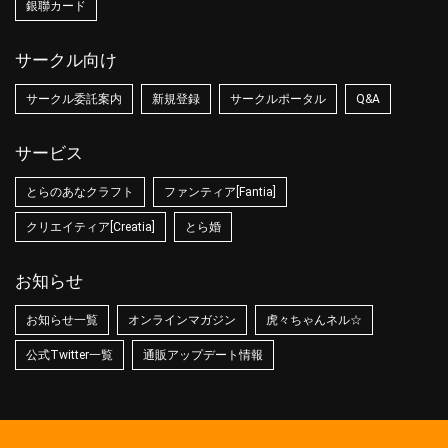
銀聯カード
サークル向け
サークル委託案内
新規登録
サークルポータル
Q&A
サービス
とらのあなクラフト
ファンティア[Fantia]
クリエイティア[Creatia]
とら婚
お知らせ
お知らせ一覧
オンラインマガジン
虎々ちゃんネル☆
公式Twitter一覧
通販アップデート情報