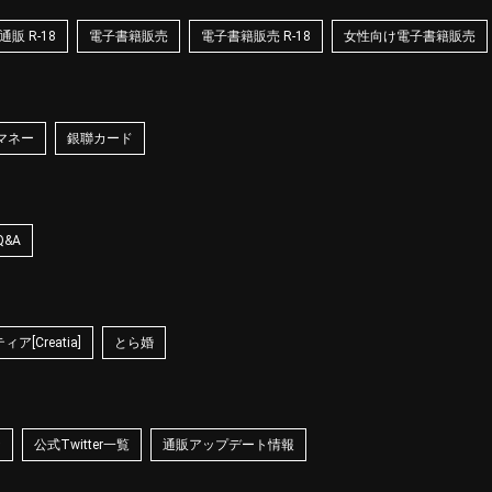
販 R-18
電子書籍販売
電子書籍販売 R-18
女性向け電子書籍販売
マネー
銀聯カード
Q&A
ア[Creatia]
とら婚
☆
公式Twitter一覧
通販アップデート情報