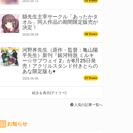
30 Views
2025.05.12
緜先生主宰サークル「あったかタ
オル」同人作品の期間限定販売が
決定！
28 Views
2026.08.04
河野丼先生（原作・監督：亀山陽
平先生）新刊『銀河特急 ミルキ
ー☆サブウェイ 2』が8月25日発
売！アクリルスタンド付きとらの
あな限定版も♥
27 Views
2026.06.06
続きを表示(デイリー)
人気の記事一覧へ
お知らせ