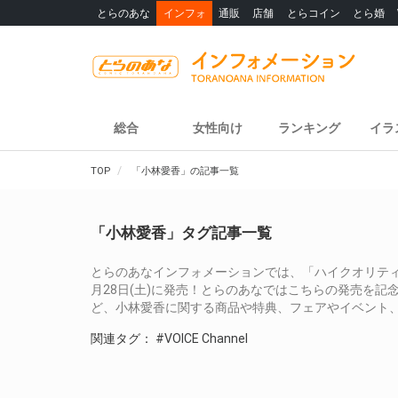
とらのあな
インフォ
通販
店舗
とらコイン
とら婚
総合
女性向け
ランキング
イラ
TOP
「小林愛香」の記事一覧
「小林愛香」タグ記事一覧
とらのあなインフォメーションでは、「ハイクオリティグラビア
月28日(土)に発売！とらのあなではこちらの発売を記
ど、小林愛香に関する商品や特典、フェアやイベント
関連タグ：
#VOICE Channel