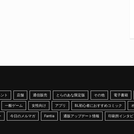
ベント
店舗
通信販売
とらのあな限定版
その他
電子書籍
一般ゲーム
女性向け
アプリ
BL初心者におすすめコミック
ー
今日のメルマガ
Fantia
通販アップデート情報
印刷所インタビ