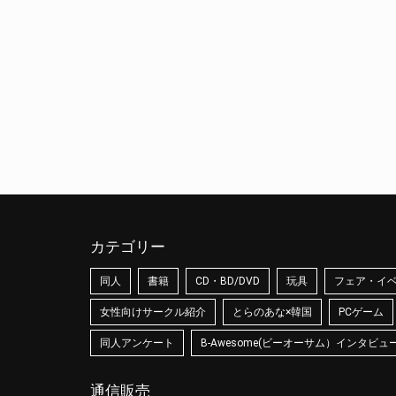
カテゴリー
同人
書籍
CD・BD/DVD
玩具
フェア・イ
女性向けサークル紹介
とらのあな×韓国
PCゲーム
同人アンケート
B-Awesome(ビーオーサム）インタビュ
通信販売