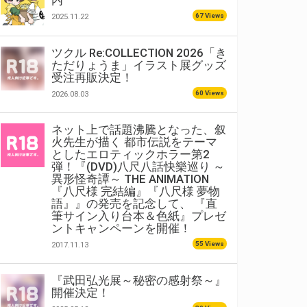
内
67 Views
2025.11.22
ツクル Re:COLLECTION 2026「き
ただりょうま」イラスト展グッズ
受注再販決定！
60 Views
2026.08.03
ネット上で話題沸騰となった、叙
火先生が描く 都市伝説をテーマ
としたエロティックホラー第2
弾！『(DVD)八尺八話快樂巡り ～
異形怪奇譚～ THE ANIMATION
『八尺様 完結編』『八尺様 夢物
語』』の発売を記念して、 『直
筆サイン入り台本＆色紙』プレゼ
ントキャンペーンを開催！
55 Views
2017.11.13
『武田弘光展～秘密の感射祭～』
開催決定！