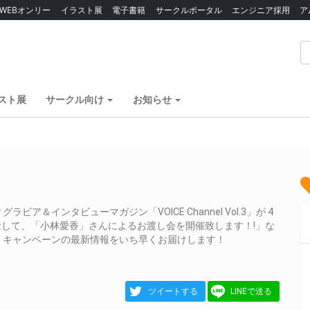
WEBオンリー
イラスト展
電子書籍
サークルポータル
エンジニア採用
ア
スト展
サークル向け
お知らせ
＆インタビューマガジン「VOICE Channel Vol.3」が 4
念して、「小林愛香」さんによるお渡し会を開催致します！!」な
、キャンペーンの最新情報をいち早くお届けします！
ツイートする
LINEで送る