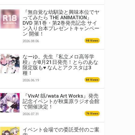
『無自覚な幼馴染と興味本位でヤ
ってみたら THE ANIMATION』
DVD 第1巻・第2巻発売記念 サイ
ン入り台本プレゼントキャンペー
ン 開催！
98 Views
2026.08.06
なーゆ。先生『私立メロ高等学
校』が8月21日発売！とらのあな
限定版も♥ なんとアクスタは3
種！
84 Views
2026.06.19
『VivA! 緜/wata Art Works』発売
記念イベントが秋葉原ラジオ会館
で開催決定！
76 Views
2026.07.31
イベント会場での委託受付のご案