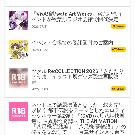
『VivA! 緜/wata Art Works』発売記念イ
ベントが秋葉原ラジオ会館で開催決定！
78 Views
2026.07.31
イベント会場での委託受付のご案内
67 Views
2025.11.22
ツクル Re:COLLECTION 2026「きただり
ょうま」イラスト展グッズ受注再販決
定！
60 Views
2026.08.03
ネット上で話題沸騰となった、叙火先生
が描く 都市伝説をテーマとしたエロティ
ックホラー第2弾！『(DVD)八尺八話快樂
巡り ～異形怪奇譚～ THE ANIMATION
『八尺様 完結編』『八尺様 夢物語』』の
発売を記念して、 『直筆サイン入り台本