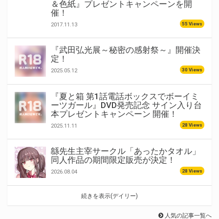
＆色紙』プレゼントキャンペーンを開
催！
55 Views
2017.11.13
『武田弘光展～秘密の感射祭～』開催決
定！
30 Views
2025.05.12
『夏と箱 第1話電話ボックスでボーイミ
ーツガール』DVD発売記念 サイン入り台
本プレゼントキャンペーン 開催！
28 Views
2025.11.11
緜先生主宰サークル「あったかタオル」
同人作品の期間限定販売が決定！
28 Views
2026.08.04
続きを表示(デイリー)
人気の記事一覧へ