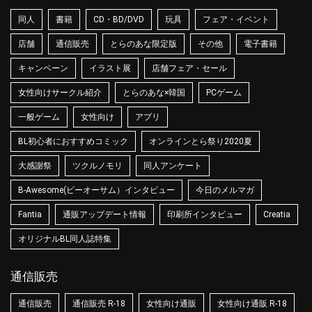
同人
書籍
CD・BD/DVD
玩具
フェア・イベント
店舗
通信販売
とらのあな限定版
その他
電子書籍
キャンペーン
イラスト展
店舗フェア・セール
女性向けサークル紹介
とらのあな×韓国
PCゲーム
一般ゲーム
女性向け
アプリ
BL初心者におすすめコミック
オンラインとら祭り2020夏
大感謝祭
ツクルノモリ
同人アンケート
B-Awesome(ビーオーサム）インタビュー
今日のメルマガ
Fantia
通販アップデート情報
印刷所インタビュー
Creatia
オリジナルBL同人誌特集
通信販売
通信販売
通信販売 R-18
女性向け通販
女性向け通販 R-18