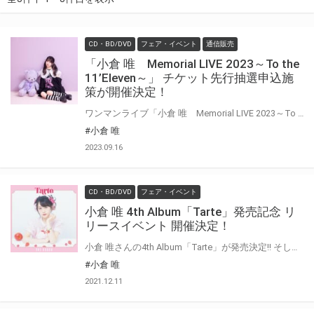
CD・BD/DVD
フェア・イベント
通信販売
「小倉 唯 Memorial LIVE 2023～To the
11’Eleven～」 チケット先行抽選申込施
策が開催決定！
ワンマンライブ「小倉 唯 Memorial LIVE 2023～To the 11’Eleven～」が11月23日(木・祝)にパシフィコ横浜で開催！ Newシングル『Empty//Princess.』のCD予約者チケット先行抽選申込施策も開催決定！！ 対象商品を全額内金でご予約いただいた方に「チケット先行抽選申込シリアル」をお渡しします。 奮ってご予約ください！
#小倉 唯
2023.09.16
CD・BD/DVD
フェア・イベント
小倉 唯 4th Album「Tarte」発売記念 リ
リースイベント 開催決定！
小倉 唯さんの4th Album「Tarte」が発売決定!! そして、2022年2月16日に発売となる小倉 唯4thアルバム「Tarte」の発売を記念して、リリースイベントの開催が決定しました！ 今回は「トーク&お見つめ会(有観客)」とオンライン個別トーク会」の2種類を実施！ ご応募いただいた方のから抽選でイベントにご招待いたします。 奮ってご応募ください！
#小倉 唯
2021.12.11