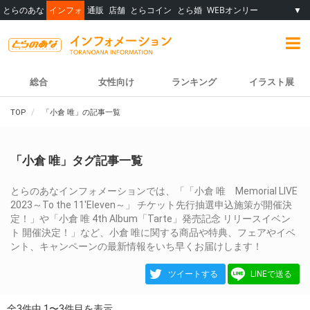
とらのあな
インフォ
通販
店舗
とらコイン
とら婚
WEBオンリー
▼
総合
女性向け
ランキング
イラスト展
TOP
「小倉 唯」の記事一覧
「小倉 唯」タグ記事一覧
とらのあなインフォメーションでは、「「小倉 唯 Memorial LIVE
2023～To the 11'Eleven～」 チケット先行抽選申込施策が開催決
定！」や「小倉 唯 4th Album「Tarte」発売記念 リリースイベン
ト 開催決定！」など、小倉 唯に関する商品や特典、フェアやイベ
ント、キャンペーンの最新情報をいち早くお届けします！
ツイートする
LINEで送る
全3件中 1〜3件目を表示