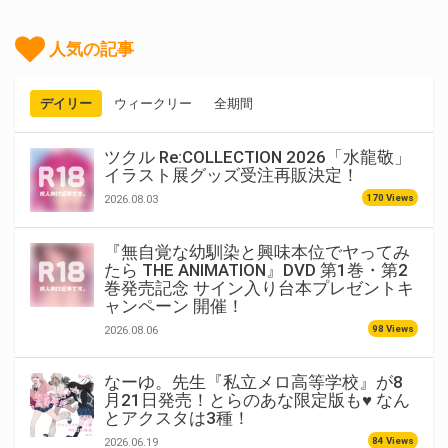
人気の記事
デイリー
ウィークリー
全期間
ツクル Re:COLLECTION 2026「水龍敬」
イラスト展グッズ受注再販決定！
170 Views
2026.08.03
『無自覚な幼馴染と興味本位でヤってみ
たら THE ANIMATION』DVD 第1巻・第2
巻発売記念 サイン入り台本プレゼントキ
ャンペーン 開催！
98 Views
2026.08.06
なーゆ。先生『私立メロ高等学校』が8
月21日発売！とらのあな限定版も♥ なん
とアクスタは3種！
84 Views
2026.06.19