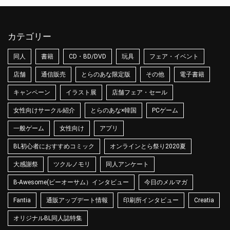
カテゴリー
同人
書籍
CD・BD/DVD
玩具
フェア・イベント
店舗
通信販売
とらのあな限定版
その他
電子書籍
キャンペーン
イラスト展
店舗フェア・セール
女性向けサークル紹介
とらのあな×韓国
PCゲーム
一般ゲーム
女性向け
アプリ
BL初心者におすすめコミック
オンラインとら祭り2020夏
大感謝祭
ツクルノモリ
同人アンケート
B-Awesome(ビーオーサム）インタビュー
今日のメルマガ
Fantia
通販アップデート情報
印刷所インタビュー
Creatia
オリジナルBL同人誌特集