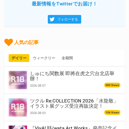
最新情報をTwitterでお届け！
フォローする
人気の記事
デイリー
ウィークリー
全期間
しゅにち関数展 即將在虎之穴台北店舉
辦！
380 Views
2026.08.07
ツクル Re:COLLECTION 2026「水龍敬」
イラスト展グッズ受注再販決定！
196 Views
2026.08.03
『VivA! 緜/wata Art Works』発売記念イ