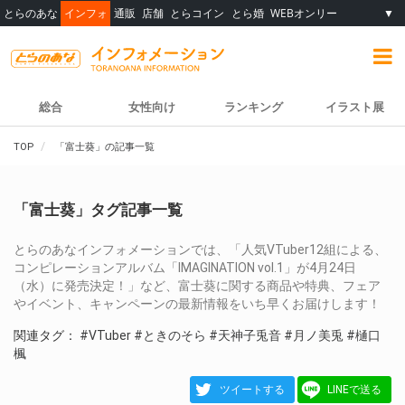
とらのあな
インフォ
通販
店舗
とらコイン
とら婚
WEBオンリー
▼
総合
女性向け
ランキング
イラスト展
TOP
「富士葵」の記事一覧
「富士葵」タグ記事一覧
とらのあなインフォメーションでは、「人気VTuber12組による、
コンピレーションアルバム「IMAGINATION vol.1」が4月24日
（水）に発売決定！」など、富士葵に関する商品や特典、フェア
やイベント、キャンペーンの最新情報をいち早くお届けします！
関連タグ：
#VTuber
#ときのそら
#天神子兎音
#月ノ美兎
#樋口
楓
ツイートする
LINEで送る