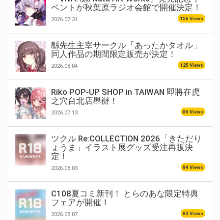
ベントが秋葉原ラジオ会館で開催決定！
156 Views
2026.07.31
緜先生主宰サークル「あったかタオル」
同人作品の期間限定販売が決定！
125 Views
2026.08.04
Riko POP-UP SHOP in TAIWAN 即將在虎
之穴台北店舉辦！
86 Views
2026.07.13
ツクル Re:COLLECTION 2026「きただり
ょうま」イラスト展グッズ受注再販決
定！
84 Views
2026.08.03
C108夏コミ新刊！ とらのあな限定特典
フェアが開催！
83 Views
2026.08.07