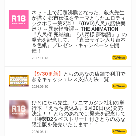
ネット上で話題沸騰となった、叙火先生
が描く 都市伝説をテーマとしたエロティ
ックホラー第2弾！『(DVD)八尺八話快樂
巡り ～異形怪奇譚～ THE ANIMATION
『八尺様 完結編』『八尺様 夢物語』』の
発売を記念して、 『直筆サイン入り台本
＆色紙』プレゼントキャンペーンを開
催！
72 Views
2017.11.13
【9/30更新】
とらのあなの店舗で利用で
きるキャッシュレス支払方法一覧
67 Views
2024.09.30
ひとにたち先生、ワニマガジン社初の単
行本 『えちち煮込み』6月30日(火)発売
決定！！ とらのあなでは発売を記念して
《特製B2タペストリー》付きとらのあな
限定版を発売いたします！！
47 Views
2026.06.11