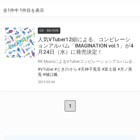
全1件中 1件目を表示
CD・BD/DVD
人気VTuber12組による、コンピレーシ
ョンアルバム「IMAGINATION vol.1」が4
月24日（水）に発売決定！
RK MusicによるVTuberコンピレーションアルバム企画始動！ VTuberと音楽クリエイターのコラボレーションによって、VTuberの活動領域をボーダレスに広げていくことを目指したプロジェクトの第一弾企画「IMAGINATION vol.1」が4月24日（水）に発売いたします！ 人気VTuber12組がアニメ音楽（アニソン）を選び、アレンジによる楽曲プロデュースをYunomi&YUC’eが主宰を務める次世代レーベル『未来茶レコード』が担当！ 人気イラストレーターエフカオリが各VTuberを描き下ろしたイラストスリーブ仕様！！ 公式サイト https://rkmusic.jp/release/IMAGINATION_vol1.html
#VTuber
#ときのそら
#天神子兎音
#富士葵
#月ノ美
兎
#樋口楓
2019.03.04
1