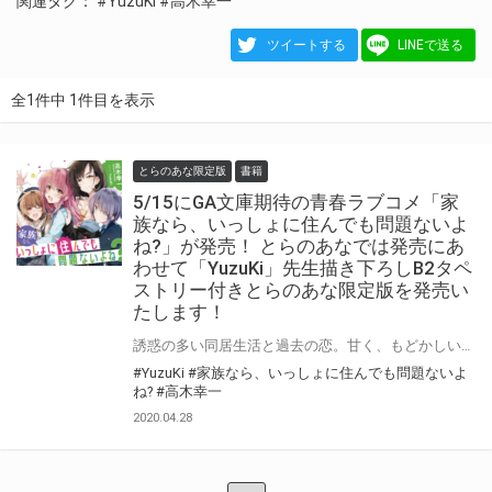
関連タグ：
#YuzuKi
#高木幸一
ツイートする
LINEで送る
全1件中 1件目を表示
とらのあな限定版
書籍
5/15にGA文庫期待の青春ラブコメ「家
族なら、いっしょに住んでも問題ないよ
ね?」が発売！ とらのあなでは発売にあ
わせて「YuzuKi」先生描き下ろしB2タペ
ストリー付きとらのあな限定版を発売い
たします！
誘惑の多い同居生活と過去の恋。甘く、もどかしい青春ラブコメ開幕! 高木幸一先生の新作青春ラブコメ「家族なら、いっしょに住んでも問題ないよね?」が5/15に発売！ とらのあなでは本作の発売を記念して「B2タペストリー付きとらのあな限定版」を実施いたします！ イラストはイラスト担当「YuzuKi」先生の描き下ろしイラストです！ とらのあな限定版は限られておりますのでお見逃しなくっ！！
#YuzuKi
#家族なら、いっしょに住んでも問題ないよ
ね?
#高木幸一
2020.04.28