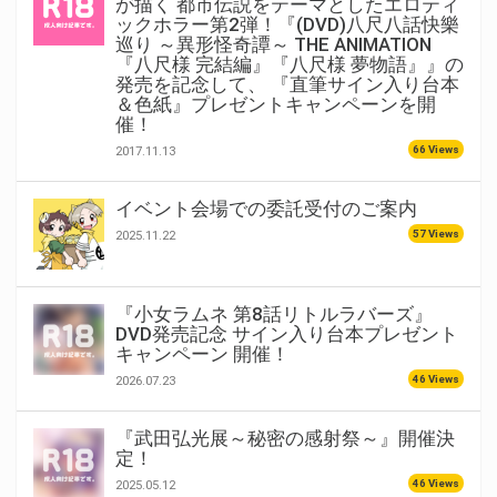
が描く 都市伝説をテーマとしたエロティ
ックホラー第2弾！『(DVD)八尺八話快樂
巡り ～異形怪奇譚～ THE ANIMATION
『八尺様 完結編』『八尺様 夢物語』』の
発売を記念して、 『直筆サイン入り台本
＆色紙』プレゼントキャンペーンを開
催！
66 Views
2017.11.13
イベント会場での委託受付のご案内
57 Views
2025.11.22
『小女ラムネ 第8話リトルラバーズ』
DVD発売記念 サイン入り台本プレゼント
キャンペーン 開催！
46 Views
2026.07.23
『武田弘光展～秘密の感射祭～』開催決
定！
46 Views
2025.05.12