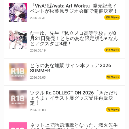
『VivA! 緜/wata Art Works』発売記念イ
ベントが秋葉原ラジオ会館で開催決定！
154 Views
2026.07.31
なーゆ。先生『私立メロ高等学校』が8
月21日発売！とらのあな限定版も♥ なん
とアクスタは3種！
114 Views
2026.06.19
とらのあな通販 サイン本フェア2026
SUMMER
98 Views
2026.08.03
ツクル Re:COLLECTION 2026「きただり
ょうま」イラスト展グッズ受注再販決
定！
76 Views
2026.08.03
ネット上で話題沸騰となった、叙火先生