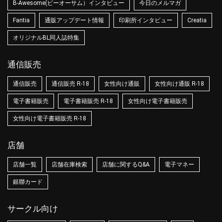
B-Awesome(ビーオーサム）インタビュー
今日のメルマガ
Fantia
通販アップデート情報
印刷所インタビュー
Creatia
オリジナルBL同人誌特集
通信販売
通信販売
通信販売 R-18
女性向け通販
女性向け通販 R-18
電子書籍販売
電子書籍販売 R-18
女性向け電子書籍販売
女性向け電子書籍販売 R-18
店舗
店舗一覧
店舗在庫検索
店舗に関するQ&A
電子マネー
銀聯カード
サークル向け