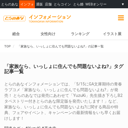
とらのあな
インフォ
通販
店舗
とらコイン
とら婚
WEBオンリー
▼
総合
女性向け
ランキング
イラスト展
TOP
「家族なら、いっしょに住んでも問題ないよね?」の記事一覧
「家族なら、いっしょに住んでも問題ないよね?」タグ
記事一覧
とらのあなインフォメーションでは、「5/15にGA文庫期待の青春
ラブコメ「家族なら、いっしょに住んでも問題ないよね?」が発
売！ とらのあなでは発売にあわせて「YuzuKi」先生描き下ろしB2
タペストリー付きとらのあな限定版を発売いたします！」など、
家族なら、いっしょに住んでも問題ないよね?に関する商品や特
典、フェアやイベント、キャンペーンの最新情報をいち早くお届
けします！