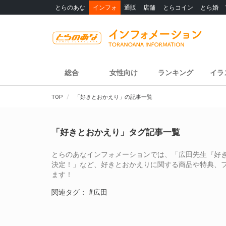
とらのあな
インフォ
通販
店舗
とらコイン
とら婚
総合
女性向け
ランキング
イラ
TOP
「好きとおかえり」の記事一覧
「好きとおかえり」タグ記事一覧
とらのあなインフォメーションでは、「広田先生『好き
決定！」など、好きとおかえりに関する商品や特典、
ます！
関連タグ：
#広田