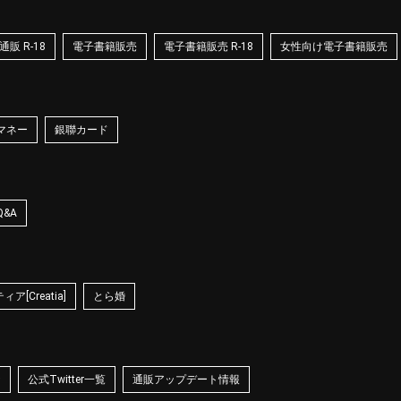
販 R-18
電子書籍販売
電子書籍販売 R-18
女性向け電子書籍販売
マネー
銀聯カード
Q&A
ア[Creatia]
とら婚
☆
公式Twitter一覧
通販アップデート情報