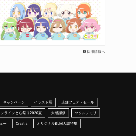
採用情報へ
キャンペーン
イラスト展
店舗フェア・セール
オンラインとら祭り2020夏
大感謝祭
ツクルノモリ
ュー
Creatia
オリジナルBL同人誌特集