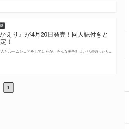
籍
かえり』が4月20日発売！同人誌付きと
決定！
奏太は学生時代からバイト仲間数人とルームシェアをしていたが、みんな夢を叶えたり結婚したりであれよあれよと出ていってしまい、気がついたら残ったのは奏太と同い年の諒の2人だけになってしまった。 「寂しい！お前はどこにも行かないでくれよ？」と諒にすがると、「行かないよ。俺、お前のこと好きだし」と、告白されてしまう。 え！それってどういう意味の好き！？と混乱する奏太だが── 「友達」が「恋人」になるまでの、モダきゅんラブコメBL！ 「友達」の君と、笑って、時に傷ついて、ゆっくり楽しく「恋」をしよう。 広田先生新刊『好きとおかえり』が4月20日発売！ とらのあなでは刊行を記念して描き下ろし同人誌付きとらのあな限定版を発売致します♥ 池袋店・通販にて予約開始！とらのあな限定版は数量限定生産となりますので、お早めにご予約下さい！
1