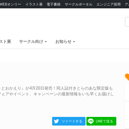
WEBオンリー
イラスト展
電子書籍
サークルポータル
エンジニア採用
ア
スト展
サークル向け
お知らせ
とおかえり』が4月20日発売！同人誌付きとらのあな限定版も
フェアやイベント、キャンペーンの最新情報をいち早くお届けし
ツイートする
LINEで送る