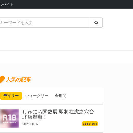
ルバイト
人気の記事
デイリー
ウィークリー
全期間
しゅにち関数展 即將在虎之穴台
北店舉辦！
981 Views
2026.08.07