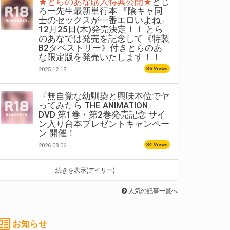
★とらのあな購入特典公開★
どじ
ろー先生最新単行本 『陰キャ同
士のセックスが一番エロいよね』
12月25日(木)発売決定！！ とら
のあなでは発売を記念して《特製
B2タペストリー》付きとらのあ
な限定版を発売いたします！！
36 Views
2025.12.18
『無自覚な幼馴染と興味本位でヤ
ってみたら THE ANIMATION』
DVD 第1巻・第2巻発売記念 サイ
ン入り台本プレゼントキャンペー
ン 開催！
34 Views
2026.08.06
続きを表示(デイリー)
人気の記事一覧へ
お知らせ