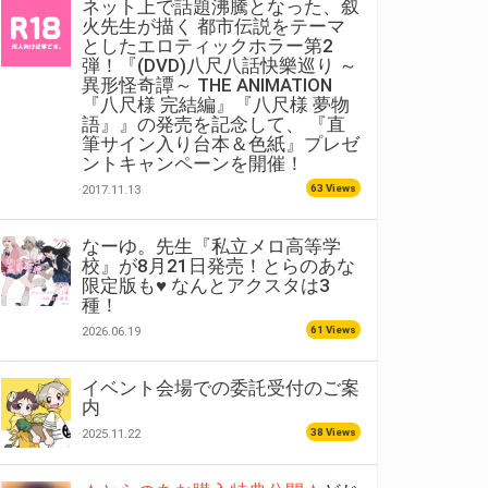
ネット上で話題沸騰となった、叙
火先生が描く 都市伝説をテーマ
としたエロティックホラー第2
弾！『(DVD)八尺八話快樂巡り ～
異形怪奇譚～ THE ANIMATION
『八尺様 完結編』『八尺様 夢物
語』』の発売を記念して、 『直
筆サイン入り台本＆色紙』プレゼ
ントキャンペーンを開催！
63 Views
2017.11.13
なーゆ。先生『私立メロ高等学
校』が8月21日発売！とらのあな
限定版も♥ なんとアクスタは3
種！
61 Views
2026.06.19
イベント会場での委託受付のご案
内
38 Views
2025.11.22