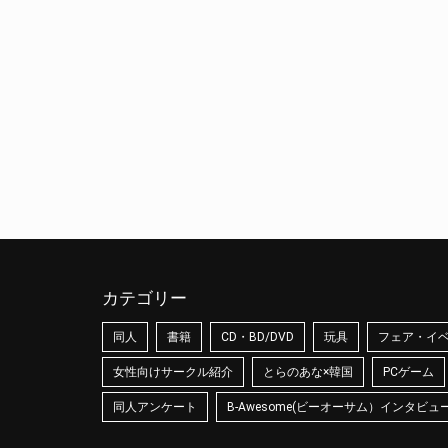
カテゴリー
同人
書籍
CD・BD/DVD
玩具
フェア・イ
女性向けサークル紹介
とらのあな×韓国
PCゲーム
同人アンケート
B-Awesome(ビーオーサム）インタビュ