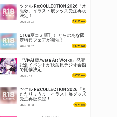
ツクル Re:COLLECTION 2026「水
龍敬」イラスト展グッズ受注再販
決定！
391 Views
2026.08.03
C108夏コミ新刊！ とらのあな限
定特典フェアが開催！
187 Views
2026.08.07
『VivA! 緜/wata Art Works』発売
記念イベントが秋葉原ラジオ会館
で開催決定！
107 Views
2026.07.31
ツクル Re:COLLECTION 2026「き
ただりょうま」イラスト展グッズ
受注再販決定！
95 Views
2026.08.03