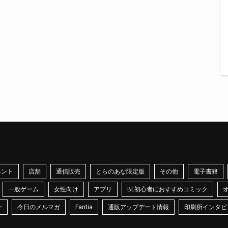
ベント
店舗
通信販売
とらのあな限定版
その他
電子書籍
一般ゲーム
女性向け
アプリ
BL初心者におすすめコミック
ー
今日のメルマガ
Fantia
通販アップデート情報
印刷所インタビ