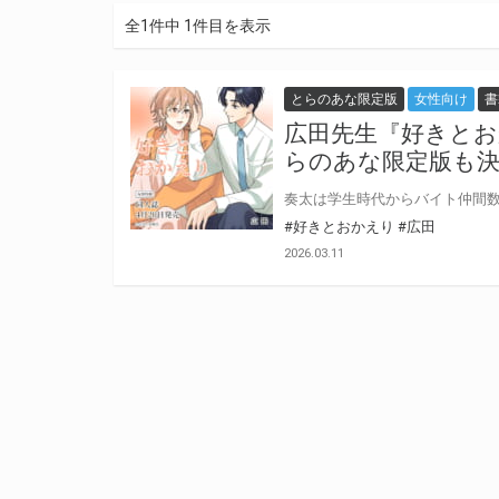
全1件中 1件目を表示
とらのあな限定版
女性向け
書
広田先生『好きとお
らのあな限定版も
#好きとおかえり
#広田
2026.03.11