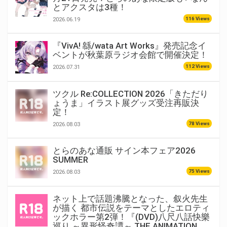
とアクスタは3種！
116 Views
2026.06.19
『VivA! 緜/wata Art Works』発売記念イ
ベントが秋葉原ラジオ会館で開催決定！
112 Views
2026.07.31
ツクル Re:COLLECTION 2026「きただり
ょうま」イラスト展グッズ受注再販決
定！
78 Views
2026.08.03
とらのあな通販 サイン本フェア2026
SUMMER
75 Views
2026.08.03
ネット上で話題沸騰となった、叙火先生
が描く 都市伝説をテーマとしたエロティ
ックホラー第2弾！『(DVD)八尺八話快樂
巡り ～異形怪奇譚～ THE ANIMATION