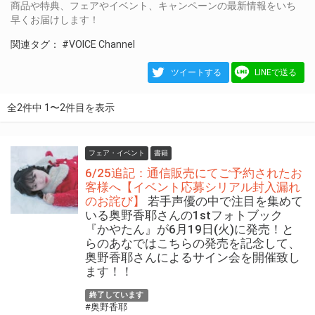
商品や特典、フェアやイベント、キャンペーンの最新情報をいち
早くお届けします！
関連タグ：
#VOICE Channel
ツイートする
LINEで送る
全2件中 1〜2件目を表示
フェア・イベント
書籍
6/25追記：通信販売にてご予約されたお
客様へ【イベント応募シリアル封入漏れ
のお詫び】
若手声優の中で注目を集めて
いる奥野香耶さんの1stフォトブック
『かやたん』が6月19日(火)に発売！と
らのあなではこちらの発売を記念して、
奥野香耶さんによるサイン会を開催致し
ます！！
終了しています
#奥野香耶