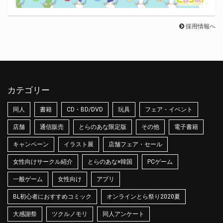
採用情報へ
カテゴリー
同人
書籍
CD・BD/DVD
玩具
フェア・イベント
店舗
通信販売
とらのあな限定版
その他
電子書籍
キャンペーン
イラスト展
店舗フェア・セール
女性向けサークル紹介
とらのあな×韓国
PCゲーム
一般ゲーム
女性向け
アプリ
BL初心者におすすめコミック
オンラインとら祭り2020夏
大感謝祭
ツクルノモリ
同人アンケート