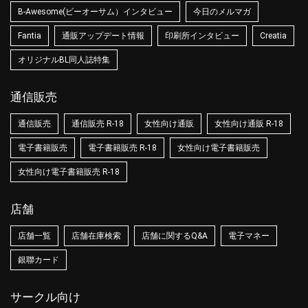
B-Awesome(ビーオーサム）インタビュー
今日のメルマガ
Fantia
通販アップデート情報
印刷所インタビュー
Creatia
オリジナルBL同人誌特集
通信販売
通信販売
通信販売 R-18
女性向け通販
女性向け通販 R-18
電子書籍販売
電子書籍販売 R-18
女性向け電子書籍販売
女性向け電子書籍販売 R-18
店舗
店舗一覧
店舗在庫検索
店舗に関するQ&A
電子マネー
銀聯カード
サークル向け