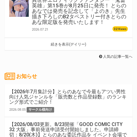
異世界エロティックファンタジー「鬼畜
英雄」第15巻が8月25日に発売！ とらの
あなでは発売を記念して「よのき」先生
描き下ろしのB2タペストリー付きとらの
あな限定版を発売いたします！
32 Views
2026.07.21
続きを表示(デイリー)
人気の記事一覧へ
お知らせ
【2026年7月集計分】とらのあなで今最もアツい男性
向け人気ジャンルを「販売数と作品登録数」のランキ
ング形式でご紹介！
2026.08.05
サークル様向け
【2026/08/03更新。8/23開催「GOOD COMIC CITY
32 大阪」事前発送申請受付開始しました。申請締
切：8/20(木)】とらのあな委託作品を イベント会場で