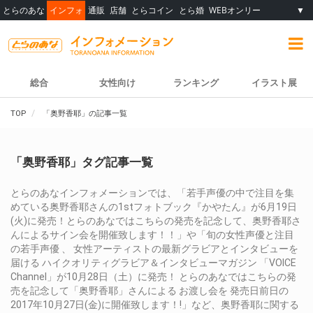
とらのあな
インフォ
通販
店舗
とらコイン
とら婚
WEBオンリー
▼
総合
女性向け
ランキング
イラスト展
TOP
「奥野香耶」の記事一覧
「奥野香耶」タグ記事一覧
とらのあなインフォメーションでは、「若手声優の中で注目を集
めている奥野香耶さんの1stフォトブック『かやたん』が6月19日
(火)に発売！とらのあなではこちらの発売を記念して、奥野香耶さ
んによるサイン会を開催致します！！」や「旬の女性声優と注目
の若手声優 、 女性アーティストの最新グラビアとインタビューを
届ける ハイクオリティグラビア＆インタビューマガジン 「VOICE
Channel」が10月28日（土）に発売！ とらのあなではこちらの発
売を記念して「奥野香耶」さんによる お渡し会を 発売日前日の
2017年10月27日(金)に開催致します！!」など、奥野香耶に関する