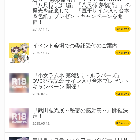
『八尺様 完結編』『八尺様 夢物語』』の
発売を記念して、 『直筆サイン入り台本
＆色紙』プレゼントキャンペーンを開
催！
62 Views
2017.11.13
イベント会場での委託受付のご案内
57 Views
2025.11.22
『小女ラムネ 第8話リトルラバーズ』
DVD発売記念 サイン入り台本プレゼント
キャンペーン 開催！
42 Views
2026.07.23
『武田弘光展～秘密の感射祭～』開催決
定！
37 Views
2025.05.12