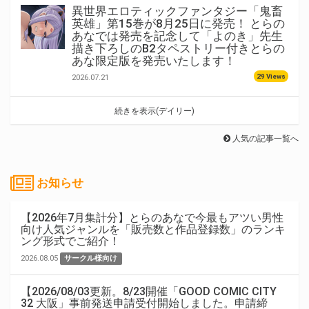
異世界エロティックファンタジー「鬼畜
英雄」第15巻が8月25日に発売！ とらの
あなでは発売を記念して「よのき」先生
描き下ろしのB2タペストリー付きとらの
あな限定版を発売いたします！
29 Views
2026.07.21
続きを表示(デイリー)
人気の記事一覧へ
お知らせ
【2026年7月集計分】とらのあなで今最もアツい男性
向け人気ジャンルを「販売数と作品登録数」のランキ
ング形式でご紹介！
2026.08.05
サークル様向け
【2026/08/03更新。8/23開催「GOOD COMIC CITY
32 大阪」事前発送申請受付開始しました。申請締