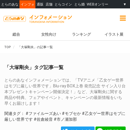
とらのあな
インフォ
通販
店舗
とらコイン
とら婚
WEBオンリー
▼
総合
女性向け
ランキング
イラスト展
TOP
「大塚剛央」の記事一覧
「大塚剛央」タグ記事一覧
とらのあなインフォメーションでは、「TVアニメ「乙女ゲー世界
はモブに厳しい世界です」Blu-ray BOX上巻 発売記念 サイン入り台
本プレゼントキャンペーン開催決定！」など、大塚剛央に関する
商品や特典、フェアやイベント、キャンペーンの最新情報をいち
早くお届けします！
関連タグ：
#ファイルーズあい
#モブセか
#乙女ゲー世界はモブに
厳しい世界です
#佐倉綾音
#市ノ瀬加那