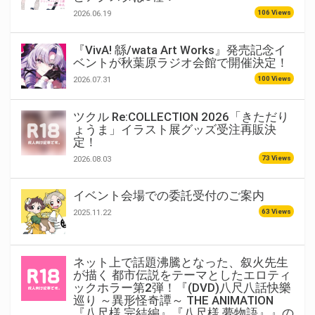
106 Views
2026.06.19
『VivA! 緜/wata Art Works』発売記念イ
ベントが秋葉原ラジオ会館で開催決定！
100 Views
2026.07.31
ツクル Re:COLLECTION 2026「きただり
ょうま」イラスト展グッズ受注再販決
定！
73 Views
2026.08.03
イベント会場での委託受付のご案内
63 Views
2025.11.22
ネット上で話題沸騰となった、叙火先生
が描く 都市伝説をテーマとしたエロティ
ックホラー第2弾！『(DVD)八尺八話快樂
巡り ～異形怪奇譚～ THE ANIMATION
『八尺様 完結編』『八尺様 夢物語』』の