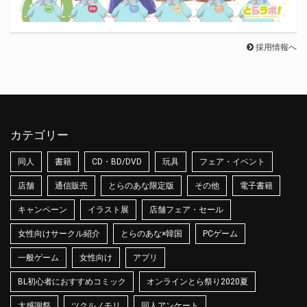
採用情報へ
カテゴリー
同人
書籍
CD・BD/DVD
玩具
フェア・イベント
店舗
通信販売
とらのあな限定版
その他
電子書籍
キャンペーン
イラスト展
店舗フェア・セール
女性向けサークル紹介
とらのあな×韓国
PCゲーム
一般ゲーム
女性向け
アプリ
BL初心者におすすめコミック
オンラインとら祭り2020夏
大感謝祭
ツクルノモリ
同人アンケート