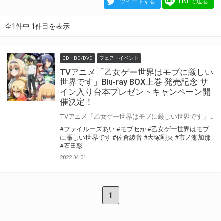
ツイートする
LINEで送る
全1件中 1件目を表示
CD・BD/DVD
フェア・イベント
TVアニメ「乙女ゲー世界はモブに厳しい
世界です」Blu-ray BOX上巻 発売記念 サ
イン入り台本プレゼントキャンペーン開
催決定！
TVアニメ「乙女ゲー世界はモブに厳しい世界です」Blu-ray BOXの発売を記念して、 「サイン入り台本プレゼントキャンペーン」の開催が決定しました！ 対象店舗にて対象商品をご購入いただいた方の中から抽選でキャストの直筆サイン入り台本をプレゼントいたします！ ぜひご応募ください♪
#ファイルーズあい
#モブセか
#乙女ゲー世界はモブ
に厳しい世界です
#佐倉綾音
#大塚剛央
#市ノ瀬加那
#石田彰
2022.04.01
1