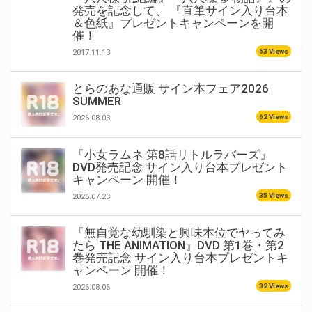
発売を記念して、 『直筆サイン入り台本
＆色紙』プレゼントキャンペーンを開
催！
63 Views
2017.11.13
とらのあな通販 サイン本フェア2026
SUMMER
62 Views
2026.08.03
『小女ラムネ 第8話リトルラバーズ』
DVD発売記念 サイン入り台本プレゼント
キャンペーン 開催！
35 Views
2026.07.23
『無自覚な幼馴染と興味本位でヤってみ
たら THE ANIMATION』DVD 第1巻・第2
巻発売記念 サイン入り台本プレゼントキ
ャンペーン 開催！
32 Views
2026.08.06