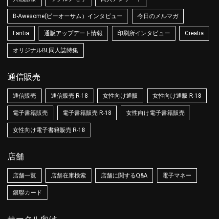
B-Awesome(ビーオーサム）インタビュー
今日のメルマガ
Fantia
通販アップデート情報
印刷所インタビュー
Creatia
オリジナルBL同人誌特集
通信販売
通信販売
通信販売 R-18
女性向け通販
女性向け通販 R-18
電子書籍販売
電子書籍販売 R-18
女性向け電子書籍販売
女性向け電子書籍販売 R-18
店舗
店舗一覧
店舗在庫検索
店舗に関するQ&A
電子マネー
銀聯カード