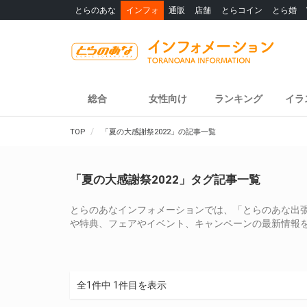
とらのあな
インフォ
通販
店舗
とらコイン
とら婚
総合
女性向け
ランキング
イラ
TOP
「夏の大感謝祭2022」の記事一覧
「夏の大感謝祭2022」タグ記事一覧
とらのあなインフォメーションでは、「とらのあな出張所
や特典、フェアやイベント、キャンペーンの最新情報
全1件中 1件目を表示