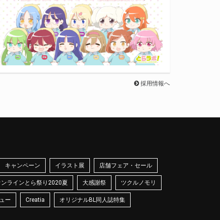
採用情報へ
キャンペーン
イラスト展
店舗フェア・セール
オンラインとら祭り2020夏
大感謝祭
ツクルノモリ
ュー
Creatia
オリジナルBL同人誌特集