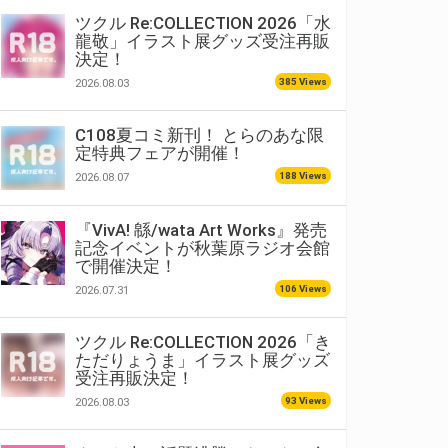
ツクル Re:COLLECTION 2026「水
龍敬」イラスト展グッズ受注再販
決定！
385 Views
2026.08.03
C108夏コミ新刊！ とらのあな限
定特典フェアが開催！
188 Views
2026.08.07
『VivA! 緜/wata Art Works』発売
記念イベントが秋葉原ラジオ会館
で開催決定！
106 Views
2026.07.31
ツクル Re:COLLECTION 2026「き
ただりょうま」イラスト展グッズ
受注再販決定！
93 Views
2026.08.03