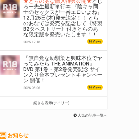
★とらのあな購入特典公開★
どじ
ろー先生最新単行本 『陰キャ同
士のセックスが一番エロいよね』
12月25日(木)発売決定！！ とら
のあなでは発売を記念して《特製
B2タペストリー》付きとらのあ
な限定版を発売いたします！！
36 Views
2025.12.18
『無自覚な幼馴染と興味本位でヤ
ってみたら THE ANIMATION』
DVD 第1巻・第2巻発売記念 サイ
ン入り台本プレゼントキャンペー
ン 開催！
36 Views
2026.08.06
続きを表示(デイリー)
人気の記事一覧へ
お知らせ