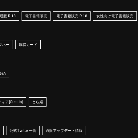
販 R-18
電子書籍販売
電子書籍販売 R-18
女性向け電子書籍販売
マネー
銀聯カード
Q&A
ア[Creatia]
とら婚
☆
公式Twitter一覧
通販アップデート情報