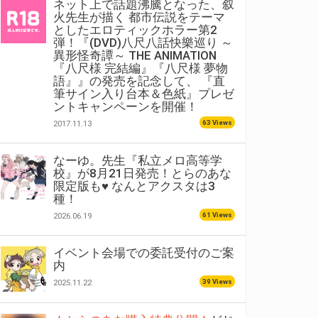
ネット上で話題沸騰となった、叙
火先生が描く 都市伝説をテーマ
としたエロティックホラー第2
弾！『(DVD)八尺八話快樂巡り ～
異形怪奇譚～ THE ANIMATION
『八尺様 完結編』『八尺様 夢物
語』』の発売を記念して、 『直
筆サイン入り台本＆色紙』プレゼ
ントキャンペーンを開催！
63 Views
2017.11.13
なーゆ。先生『私立メロ高等学
校』が8月21日発売！とらのあな
限定版も♥ なんとアクスタは3
種！
61 Views
2026.06.19
イベント会場での委託受付のご案
内
39 Views
2025.11.22