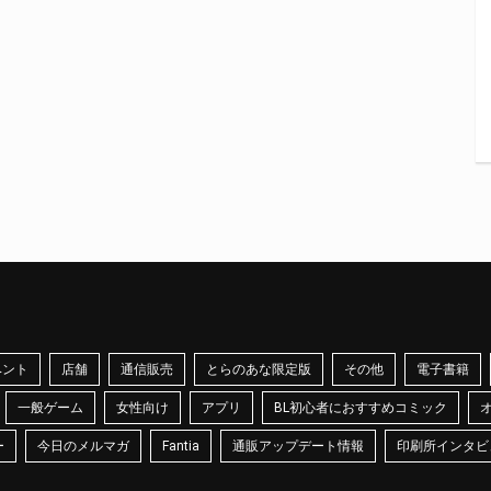
ベント
店舗
通信販売
とらのあな限定版
その他
電子書籍
一般ゲーム
女性向け
アプリ
BL初心者におすすめコミック
ー
今日のメルマガ
Fantia
通販アップデート情報
印刷所インタビ