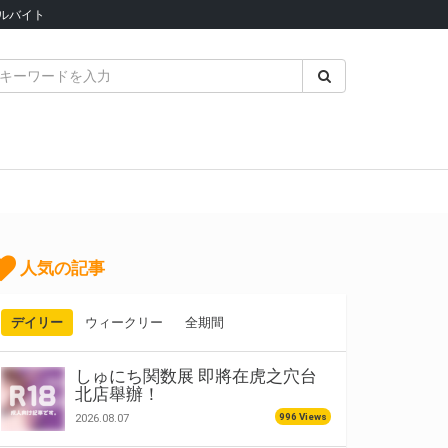
ルバイト
人気の記事
デイリー
ウィークリー
全期間
しゅにち関数展 即將在虎之穴台
北店舉辦！
996 Views
2026.08.07