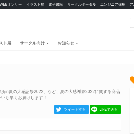
WEBオンリー
イラスト展
電子書籍
サークルポータル
エンジニア採用
ア
スト展
サークル向け
お知らせ
in夏の大感謝祭2022」など、夏の大感謝祭2022に関する商品
をいち早くお届けします！
ツイートする
LINEで送る