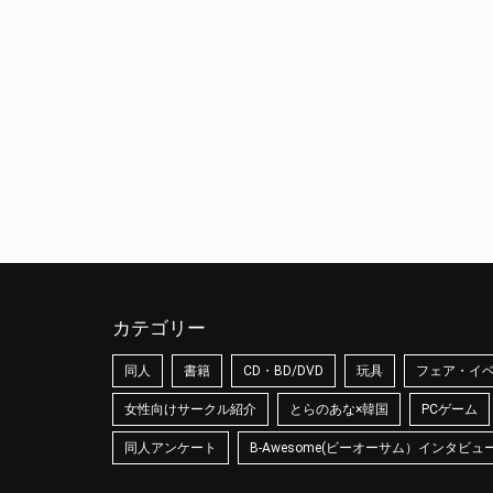
カテゴリー
同人
書籍
CD・BD/DVD
玩具
フェア・イ
女性向けサークル紹介
とらのあな×韓国
PCゲーム
同人アンケート
B-Awesome(ビーオーサム）インタビュ