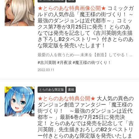
★とらのあな特典画像公開★
コミックガ
ルドの人気作品「魔王様の街づくり！ ～
最強のダンジョンは近代都市～」コミッ
クス第7巻が3月25日に発売！ とらのあ
なでは発売を記念して《吉川英朗先生描
き下ろしB2タペストリー》付きとらのあ
な限定版を発売いたします！
最愛の人を救うため── 未来を【創造】してやる！ オーバーラップのWEBコミックサイト「コミックガルド」で好評連載中！ コミカライズ版「魔王様の街づくり！ ～最強のダンジョンは近代都市～」第7巻が3月25日(金)発売！ とらのあなでは発売を記念して「B2タペストリー」付きとらのあな限定版を発売いたします。 イラストは「吉川英朗」先生の描き下ろしイラストです！ とらのあな限定版の数は限られていますので是非お早めにお求めください！
#吉川英朗
#月夜涙
#魔王様の街づくり！
2022.03.11
とらのあな限定版
書籍
★とらのあな特典公開★
大人気の異色の
ダンジョン創造ファンタジー「魔王様の
街づくり！ ～最強のダンジョンは近代
都市～ 」最新6巻が7月25日に発売決
定！ とらのあなでは発売を記念して「吉
川英朗」先生描きおろしのB2タペストリ
ー付きとらのあな限定版を発売いたしま