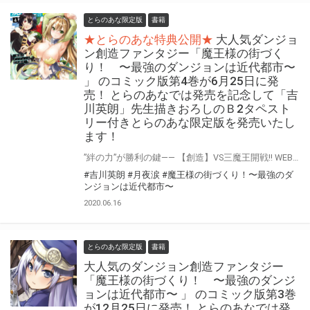
とらのあな限定版
書籍
★とらのあな特典公開★
大人気ダンジョ
ン創造ファンタジー「魔王様の街づく
り！ 〜最強のダンジョンは近代都市〜
」 のコミック版第4巻が6月25日に発
売！ とらのあなでは発売を記念して「吉
川英朗」先生描きおろしのＢ2タペスト
リー付きとらのあな限定版を発売いたし
ます！
”絆の力”が勝利の鍵—— 【創造】VS三魔王開戦!! WEBで絶大な人気を誇る異色のダンジョン創造ファンタジー 「魔王様の街づくり！ 〜最強のダンジョンは近代都市〜 」最新4巻が6月25日に発売決定！ とらのあなでは発売を記念して作画を担当する「吉川英朗」先生の描き下ろしイラストを 使用した「B2タペストリー付きとらのあな限定版」を今回もご用意させて頂きます！！ とらのあな限定版は限られておりますので是非お求めください！！
#吉川英朗
#月夜涙
#魔王様の街づくり！〜最強のダ
ンジョンは近代都市〜
2020.06.16
とらのあな限定版
書籍
大人気のダンジョン創造ファンタジー
「魔王様の街づくり！ 〜最強のダンジ
ョンは近代都市〜 」 のコミック版第3巻
が12月25日に発売！ とらのあなでは発