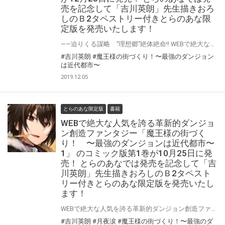
売を記念して「吉川英朗」先生描きおろ
しのＢ2タペストリー付きとらのあな限
定版を発売いたします！
——迫りくる謀略 ”理想郷”絶体絶命!! WEBで絶大な人気を誇る異色のダンジョン創造ファンタジー 「魔王様の街づくり！ 〜最強のダンジョンは近代都市〜 」最新3巻が12月25日に発売決定！ とらのあなでは発売を記念して前巻に引き続き、 作画を担当する「吉川英朗」先生の描き下ろしイラストを 使用した「B2タペストリー付きとらのあな限定版」をご用意させて頂きます！！ とらのあな限定版は限られておりますので是非お求めください！！
#吉川英朗
#魔王様の街づくり！〜最強のダンジョン
は近代都市〜
2019.12.05
とらのあな限定版
書籍
WEBで絶大な人気を誇る革新的ダンジョ
ン創造ファンタジー「魔王様の街づく
り！ 〜最強のダンジョンは近代都市〜
1」 のコミック版第1巻が10月25日に発
売！ とらのあなでは発売を記念して「吉
川英朗」先生描きおろしのＢ2タペスト
リー付きとらのあな限定版を発売いたし
ます！
WEBで絶大な人気を誇る革新的ダンジョン創造ファンタジー「魔王様の街づくり！ 〜最強のダンジョンは近代都市〜 1」 が書籍に続きコミック化！ とらのあなでは10/25に発売するコミック第1巻の発売を記念して、 作画を担当する「吉川英朗」先生の描き下ろしイラストを 使用した「B2タペストリー付きとらのあな限定版」をご用意させて頂きます！！ とらのあな限定版は限られておりますので是非お求めください！！
#吉川英朗
#月夜涙
#魔王様の街づくり！〜最強のダ