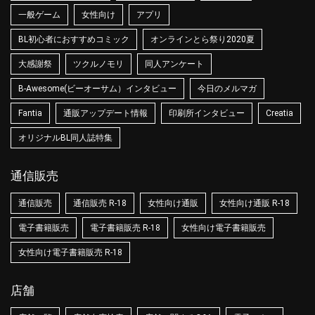
一般ゲーム
女性向け
アプリ
BL初心者におすすめコミック
オンラインとら祭り2020夏
大感謝祭
ツクルノモリ
同人アンケート
B-Awesome(ビーオーサム）インタビュー
今日のメルマガ
Fantia
通販アップデート情報
印刷所インタビュー
Creatia
オリジナルBL同人誌特集
通信販売
通信販売
通信販売 R-18
女性向け通販
女性向け通販 R-18
電子書籍販売
電子書籍販売 R-18
女性向け電子書籍販売
女性向け電子書籍販売 R-18
店舗