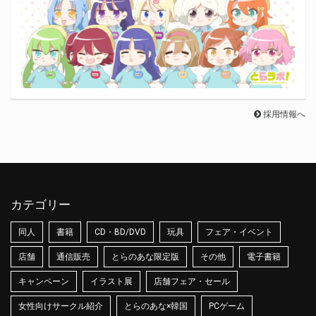
採用情報へ
カテゴリー
同人
書籍
CD・BD/DVD
玩具
フェア・イベント
店舗
通信販売
とらのあな限定版
その他
電子書籍
キャンペーン
イラスト展
店舗フェア・セール
女性向けサークル紹介
とらのあな×韓国
PCゲーム