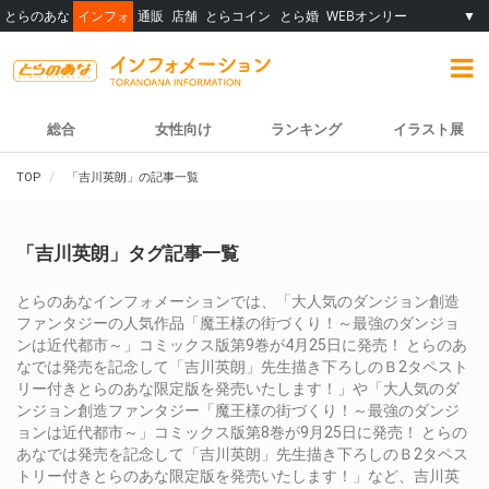
とらのあな
インフォ
通販
店舗
とらコイン
とら婚
WEBオンリー
▼
総合
女性向け
ランキング
イラスト展
TOP
「吉川英朗」の記事一覧
「吉川英朗」タグ記事一覧
とらのあなインフォメーションでは、「大人気のダンジョン創造
ファンタジーの人気作品「魔王様の街づくり！～最強のダンジョ
ンは近代都市～」コミックス版第9巻が4月25日に発売！ とらのあ
なでは発売を記念して「吉川英朗」先生描き下ろしのＢ2タペスト
リー付きとらのあな限定版を発売いたします！」や「大人気のダ
ンジョン創造ファンタジー「魔王様の街づくり！～最強のダンジ
ョンは近代都市～」コミックス版第8巻が9月25日に発売！ とらの
あなでは発売を記念して「吉川英朗」先生描き下ろしのＢ2タペス
トリー付きとらのあな限定版を発売いたします！」など、吉川英