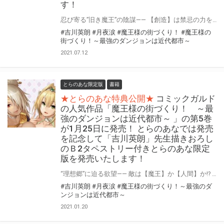
す！
忍び寄る”旧き魔王”の陰謀―― 【創造】は禁忌の力を得る!! 大人気の異色のダンジョン創造ファンタジー「魔王様の街づくり！ ～最強のダンジョンは近代都市～ 」最新6巻が7月25日に発売決定！ とらのあなでは発売を記念して作画を担当する「吉川英朗」先生の描き下ろしイラストを使用した「B2タペストリー付きとらのあな限定版」を今回もご用意させて頂きます！！ とらのあな限定版は限られておりますので是非お求めください！！
#吉川英朗
#月夜涙
#魔王様の街づくり！
#魔王様の
街づくり！～最強のダンジョンは近代都市～
2021.07.12
とらのあな限定版
書籍
★とらのあな特典公開★
コミックガルド
の人気作品「魔王様の街づくり！ ～最
強のダンジョンは近代都市～ 」の第5巻
が1月25日に発売！ とらのあなでは発売
を記念して「吉川英朗」先生描きおろし
のＢ2タペストリー付きとらのあな限定
版を発売いたします！
“理想郷”に迫る欲望―― 敵は【魔王】か【人間】か!? 大人気の異色のダンジョン創造ファンタジー「魔王様の街づくり！ ～最強のダンジョンは近代都市～ 」最新5巻が1月25日に発売決定！ とらのあなでは発売を記念して作画を担当する「吉川英朗」先生の描き下ろしイラストを 使用した「B2タペストリー付きとらのあな限定版」を今回もご用意させて頂きます！！ とらのあな限定版は限られておりますので是非お求めください！！
#吉川英朗
#月夜涙
#魔王様の街づくり！～最強のダ
ンジョンは近代都市～
2021.01.20