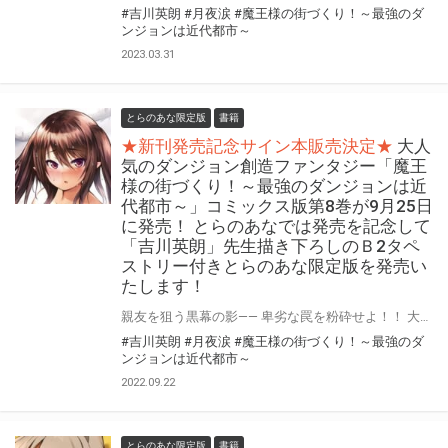
#吉川英朗
#月夜涙
#魔王様の街づくり！～最強のダ
ンジョンは近代都市～
2023.03.31
とらのあな限定版
書籍
★新刊発売記念サイン本販売決定★
大人
気のダンジョン創造ファンタジー「魔王
様の街づくり！～最強のダンジョンは近
代都市～」コミックス版第8巻が9月25日
に発売！ とらのあなでは発売を記念して
「吉川英朗」先生描き下ろしのＢ2タペ
ストリー付きとらのあな限定版を発売い
たします！
親友を狙う黒幕の影―― 卑劣な罠を粉砕せよ！！ 大人気のダンジョン創造ファンタジー「魔王様の街づくり！～最強のダンジョンは近代都市～」コミックス版の第8巻が9月25日（日）に発売！ とらのあなでは発売を記念して、作画を担当する「吉川英朗」先生描き下ろしの「B2タペストリー付きとらのあな限定版」を今回もご用意させて頂きます！！ とらのあな限定版は数量限定となりますので、是非お早めにお求めください！
#吉川英朗
#月夜涙
#魔王様の街づくり！～最強のダ
ンジョンは近代都市～
2022.09.22
とらのあな限定版
書籍