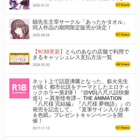
97 Views
2026.07.31
緜先生主宰サークル「あったかタオル」
同人作品の期間限定販売が決定！
87 Views
2026.08.04
【9/30更新】
とらのあなの店舗で利用で
きるキャッシュレス支払方法一覧
68 Views
2024.09.30
ネット上で話題沸騰となった、叙火先生
が描く 都市伝説をテーマとしたエロティ
ックホラー第2弾！『(DVD)八尺八話快樂
巡り ～異形怪奇譚～ THE ANIMATION
『八尺様 完結編』『八尺様 夢物語』』の
発売を記念して、 『直筆サイン入り台本
＆色紙』プレゼントキャンペーンを開
催！
61 Views
2017.11.13