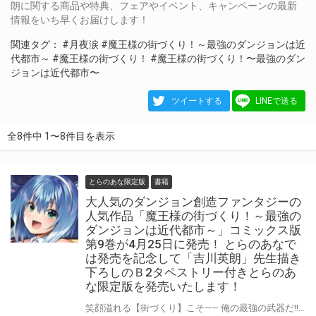
朗に関する商品や特典、フェアやイベント、キャンペーンの最新
情報をいち早くお届けします！
関連タグ：
#月夜涙
#魔王様の街づくり！～最強のダンジョンは近
代都市～
#魔王様の街づくり！
#魔王様の街づくり！〜最強のダン
ジョンは近代都市〜
ツイートする
LINEで送る
全8件中 1〜8件目を表示
とらのあな限定版
書籍
大人気のダンジョン創造ファンタジーの
人気作品「魔王様の街づくり！～最強の
ダンジョンは近代都市～」コミックス版
第9巻が4月25日に発売！ とらのあなで
は発売を記念して「吉川英朗」先生描き
下ろしのＢ2タペストリー付きとらのあ
な限定版を発売いたします！
笑顔溢れる【街づくり】こそ―― 俺の最強の武器だ!! 大人気のダンジョン創造ファンタジー「魔王様の街づくり！～最強のダンジョンは近代都市～」コミックス版の第9巻が4月25日（火）に発売！ とらのあなでは発売を記念して、作画を担当する「吉川英朗」先生描き下ろしの「B2タペストリー付きとらのあな限定版」を今回もご用意させて頂きます！！ とらのあな限定版の数は限られていますので是非お早めにお求めください！