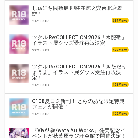
しゅにち関数展 即將在虎之穴台北店舉
辦！
637 Views
2026.08.07
ツクル Re:COLLECTION 2026「水龍敬」
イラスト展グッズ受注再販決定！
527 Views
2026.08.03
ツクル Re:COLLECTION 2026「きただり
ょうま」イラスト展グッズ受注再販決
定！
151 Views
2026.08.03
C108夏コミ新刊！ とらのあな限定特典
フェアが開催！
122 Views
2026.08.07
『VivA! 緜/wata Art Works』発売記念イ
ベントが秋葉原ラジオ会館で開催決定！