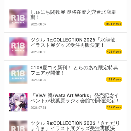
しゅにち関数展 即將在虎之穴台北店舉
辦！
1034 Views
2026.08.07
ツクル Re:COLLECTION 2026「水龍敬」
イラスト展グッズ受注再販決定！
403 Views
2026.08.03
C108夏コミ新刊！ とらのあな限定特典
フェアが開催！
193 Views
2026.08.07
『VivA! 緜/wata Art Works』発売記念イ
ベントが秋葉原ラジオ会館で開催決定！
112 Views
2026.07.31
ツクル Re:COLLECTION 2026「きただり
ょうま」イラスト展グッズ受注再販決