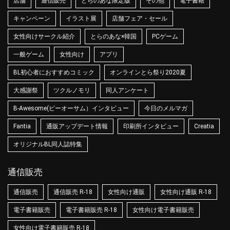
店舗
通信販売
とらのあな限定版
その他
電子書籍
キャンペーン
イラスト展
店舗フェア・セール
女性向けサークル紹介
とらのあな×韓国
PCゲーム
一般ゲーム
女性向け
アプリ
BL初心者におすすめコミック
オンラインとら祭り2020夏
大感謝祭
ツクルノモリ
同人アンケート
B-Awesome(ビーオーサム）インタビュー
今日のメルマガ
Fantia
通販アップデート情報
印刷所インタビュー
Creatia
オリジナルBL同人誌特集
通信販売
通信販売
通信販売 R-18
女性向け通販
女性向け通販 R-18
電子書籍販売
電子書籍販売 R-18
女性向け電子書籍販売
女性向け電子書籍販売 R-18