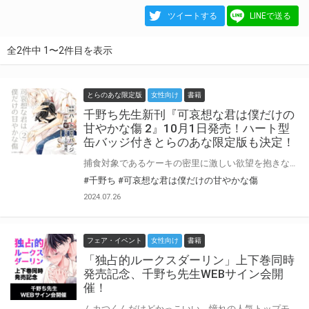
ツイートする
LINEで送る
全2件中 1〜2件目を表示
とらのあな限定版
女性向け
書籍
千野ち先生新刊『可哀想な君は僕だけの
甘やかな傷 2』10月1日発売！ハート型
缶バッジ付きとらのあな限定版も決定！
捕食対象であるケーキの密里に激しい欲望を抱きながらも、付き合いはじめたフォークの葵。 そんな彼らの前にひとりの男が現れ……!? 人気急上昇の甘噛みケーキバース、描き下ろしも収録!! 千野ち先生『可哀想な君は僕だけの甘やかな傷 2』が10月1日発売決定！ とらのあなでは刊行を記念してハート型缶バッジ付きとらのあな限定版を発売致します♡ 池袋店・通販にて予約開始！とらのあな限定版は数量限定生産となりますので、お早めにご予約下さい！
#千野ち
#可哀想な君は僕だけの甘やかな傷
2024.07.26
フェア・イベント
女性向け
書籍
「独占的ルークスダーリン」上下巻同時
発売記念、千野ち先生WEBサイン会開
催！
ムカつくんだけどかっこいい。憧れの人気トップモデルに突然迫られて――!? モデル事務所に勤務する浅香美波は、ある日同じ事務所のトップモデル一樹遊馬声をかけられる。 憧れの遊馬から「以前から美波のことが気になっていた」と家に誘われた美波は体を求められるが遊馬が近づいた目的は別にあった。 そうとは知らない美波は遊馬との関係に溺れていく――。 千野ち先生『独占的ルークスダーリン』が上下巻同時発売決定♥ とらのあなではコミックスの発売を記念して、千野ち先生のWEBサイン会の開催が決定致しました！ この貴重な機会、皆様ぜひ奮ってご応募くださいませ☆