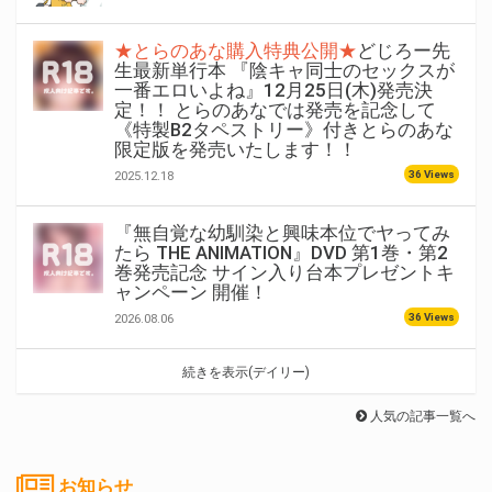
★とらのあな購入特典公開★
どじろー先
生最新単行本 『陰キャ同士のセックスが
一番エロいよね』12月25日(木)発売決
定！！ とらのあなでは発売を記念して
《特製B2タペストリー》付きとらのあな
限定版を発売いたします！！
36 Views
2025.12.18
『無自覚な幼馴染と興味本位でヤってみ
たら THE ANIMATION』DVD 第1巻・第2
巻発売記念 サイン入り台本プレゼントキ
ャンペーン 開催！
36 Views
2026.08.06
続きを表示(デイリー)
人気の記事一覧へ
お知らせ