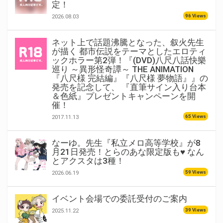
定！
96 Views
2026.08.03
ネット上で話題沸騰となった、叙火先生
が描く 都市伝説をテーマとしたエロティ
ックホラー第2弾！『(DVD)八尺八話快樂
巡り ～異形怪奇譚～ THE ANIMATION
『八尺様 完結編』『八尺様 夢物語』』の
発売を記念して、 『直筆サイン入り台本
＆色紙』プレゼントキャンペーンを開
催！
65 Views
2017.11.13
なーゆ。先生『私立メロ高等学校』が8
月21日発売！とらのあな限定版も♥ なん
とアクスタは3種！
59 Views
2026.06.19
イベント会場での委託受付のご案内
39 Views
2025.11.22