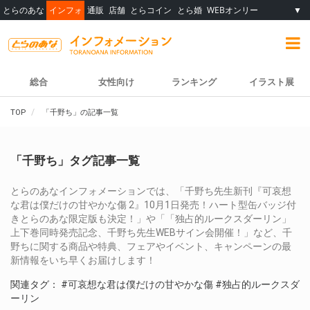
とらのあな
インフォ
通販
店舗
とらコイン
とら婚
WEBオンリー
▼
総合
女性向け
ランキング
イラスト展
TOP
「千野ち」の記事一覧
「千野ち」タグ記事一覧
とらのあなインフォメーションでは、「千野ち先生新刊『可哀想
な君は僕だけの甘やかな傷 2』10月1日発売！ハート型缶バッジ付
きとらのあな限定版も決定！」や「「独占的ルークスダーリン」
上下巻同時発売記念、千野ち先生WEBサイン会開催！」など、千
野ちに関する商品や特典、フェアやイベント、キャンペーンの最
新情報をいち早くお届けします！
関連タグ：
#可哀想な君は僕だけの甘やかな傷
#独占的ルークスダ
ーリン