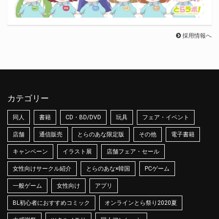
採用情報へ
カテゴリー
同人
書籍
CD・BD/DVD
玩具
フェア・イベント
店舗
通信販売
とらのあな限定版
その他
電子書籍
キャンペーン
イラスト展
店舗フェア・セール
女性向けサークル紹介
とらのあな×韓国
PCゲーム
一般ゲーム
女性向け
アプリ
BL初心者におすすめコミック
オンラインとら祭り2020夏