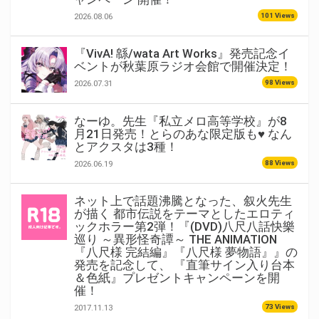
101 Views
2026.08.06
『VivA! 緜/wata Art Works』発売記念イ
ベントが秋葉原ラジオ会館で開催決定！
98 Views
2026.07.31
なーゆ。先生『私立メロ高等学校』が8
月21日発売！とらのあな限定版も♥ なん
とアクスタは3種！
88 Views
2026.06.19
ネット上で話題沸騰となった、叙火先生
が描く 都市伝説をテーマとしたエロティ
ックホラー第2弾！『(DVD)八尺八話快樂
巡り ～異形怪奇譚～ THE ANIMATION
『八尺様 完結編』『八尺様 夢物語』』の
発売を記念して、 『直筆サイン入り台本
＆色紙』プレゼントキャンペーンを開
催！
73 Views
2017.11.13