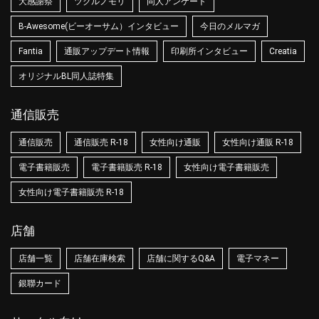
大感謝祭
ツクルノモリ
同人アンケート
B-Awesome(ビーオーサム）インタビュー
今日のメルマガ
Fantia
通販アップデート情報
印刷所インタビュー
Creatia
オリジナルBL同人誌特集
通信販売
通信販売
通信販売 R-18
女性向け通販
女性向け通販 R-18
電子書籍販売
電子書籍販売 R-18
女性向け電子書籍販売
女性向け電子書籍販売 R-18
店舗
店舗一覧
店舗在庫検索
店舗に関するQ&A
電子マネー
銀聯カード