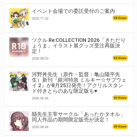
イベント会場での委託受付のご案内
58 Views
2025.11.22
ツクル Re:COLLECTION 2026「きただり
ょうま」イラスト展グッズ受注再販決
定！
56 Views
2026.08.03
河野丼先生（原作・監督：亀山陽平先
生）新刊『銀河特急 ミルキー☆サブウェ
イ 2』が8月25日発売！アクリルスタン
ド付きとらのあな限定版も♥
34 Views
2026.06.06
緜先生主宰サークル「あったかタオル」
同人作品の期間限定販売が決定！
29 Views
2026.08.04