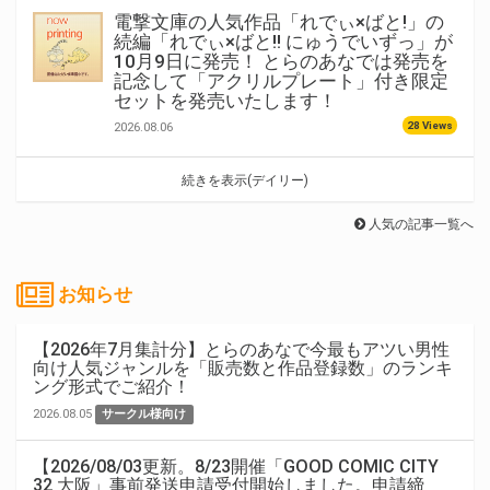
電撃文庫の人気作品「れでぃ×ばと!」の
続編「れでぃ×ばと!! にゅうでいずっ」が
10月9日に発売！ とらのあなでは発売を
記念して「アクリルプレート」付き限定
セットを発売いたします！
28 Views
2026.08.06
続きを表示(デイリー)
人気の記事一覧へ
お知らせ
【2026年7月集計分】とらのあなで今最もアツい男性
向け人気ジャンルを「販売数と作品登録数」のランキ
ング形式でご紹介！
2026.08.05
サークル様向け
【2026/08/03更新。8/23開催「GOOD COMIC CITY
32 大阪」事前発送申請受付開始しました。申請締