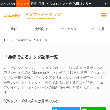
とらのあな
インフォ
通販
店舗
とらコイン
とら婚
WEBオンリー
▼
総合
女性向け
ランキング
イラスト展
TOP
「勇者である」の記事一覧
「勇者である」タグ記事一覧
とらのあなインフォメーションでは、「「結城友奈は勇者である
花結いのきらめき Memorial Book」が11月19日に発売！ とらのあ
なでは発売を記念してビッグアクリルスタンド付き限定セットを
発売いたします！」など、勇者であるに関する商品や特典、フェ
アやイベント、キャンペーンの最新情報をいち早くお届けしま
す！
関連タグ：
#結城友奈は勇者である