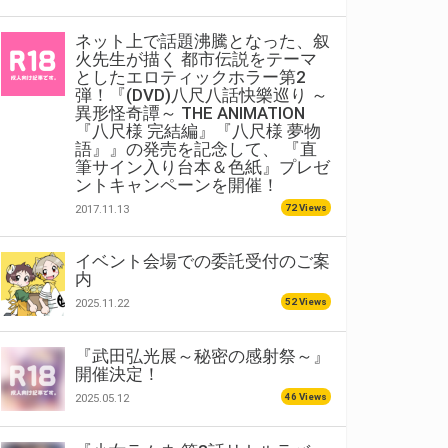
ネット上で話題沸騰となった、叙
火先生が描く 都市伝説をテーマ
としたエロティックホラー第2
弾！『(DVD)八尺八話快樂巡り ～
異形怪奇譚～ THE ANIMATION
『八尺様 完結編』『八尺様 夢物
語』』の発売を記念して、 『直
筆サイン入り台本＆色紙』プレゼ
ントキャンペーンを開催！
72 Views
2017.11.13
イベント会場での委託受付のご案
内
52 Views
2025.11.22
『武田弘光展～秘密の感射祭～』
開催決定！
46 Views
2025.05.12