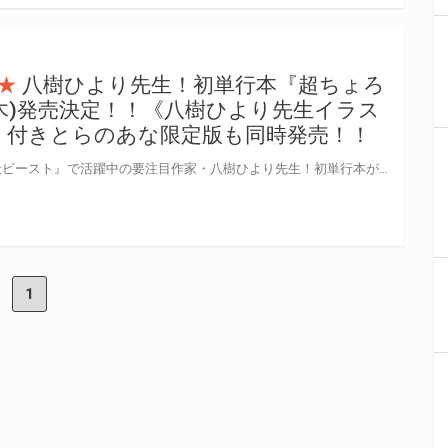
★
八樹ひより先生！初単行本『超ちょろ
(木)発売決定！！《八樹ひより先生イラス
》付きとらのあな限定版も同時発売！！
『COMIC快楽天』『COMIC快楽天ビースト』で活躍中の要注目作家・八樹ひより先生！初単行本が登場！！！ ワニマガジンの人気コミック誌掲載作品を1冊にまとめた待望の逸品！！ 『超ちょろすぎっ！』9月1日(木)発売決定！！！ とらのあなでは、八樹ひより先生 初単行本『超ちょろすぎっ！』発売を記念して、 《八樹ひより先生イラストB2タペストリー》付きとらのあな限定版をご用意しました！！ お買い逃しのないよう、是非お求めください！
1