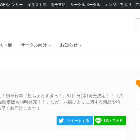
WEBオンリー
イラスト展
電子書籍
サークルポータル
エンジニア採用
ア
スト展
サークル向け
お知らせ
！初単行本『超ちょろすぎっ！』9月1日(木)発売決定！！《八
な限定版も同時発売！！」など、八樹ひよりに関する商品や特
ち早くお届けします！
ツイートする
LINEで送る