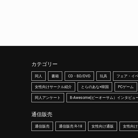
カテゴリー
同人
書籍
CD・BD/DVD
玩具
フェア・イ
女性向けサークル紹介
とらのあな×韓国
PCゲーム
同人アンケート
B-Awesome(ビーオーサム）インタビュ
通信販売
通信販売
通信販売 R-18
女性向け通販
女性向け通