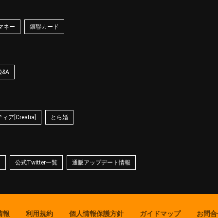
マネー
銀聯カード
Q&A
ア[Creatia]
とら婚
☆
公式Twitter一覧
通販アップデート情報
情報
利用規約
個人情報保護方針
ガイドマップ
お問合