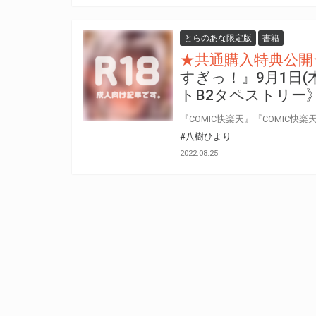
とらのあな限定版
書籍
★共通購入特典公開
すぎっ！』9月1日
トB2タペストリー
#八樹ひより
2022.08.25