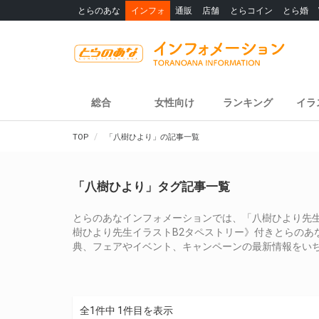
とらのあな
インフォ
通販
店舗
とらコイン
とら婚
総合
女性向け
ランキング
イラ
TOP
「八樹ひより」の記事一覧
「八樹ひより」タグ記事一覧
とらのあなインフォメーションでは、「八樹ひより先生
樹ひより先生イラストB2タペストリー》付きとらのあ
典、フェアやイベント、キャンペーンの最新情報をい
全1件中 1件目を表示