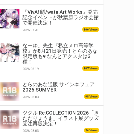
『VivA! 緜/wata Art Works』発売
記念イベントが秋葉原ラジオ会館
で開催決定！
166 Views
2026.07.31
なーゆ。先生『私立メロ高等学
校』が8月21日発売！とらのあな
限定版も♥ なんとアクスタは3
種！
107 Views
2026.06.19
とらのあな通販 サイン本フェア
2026 SUMMER
98 Views
2026.08.03
ツクル Re:COLLECTION 2026「き
ただりょうま」イラスト展グッズ
受注再販決定！
74 Views
2026.08.03