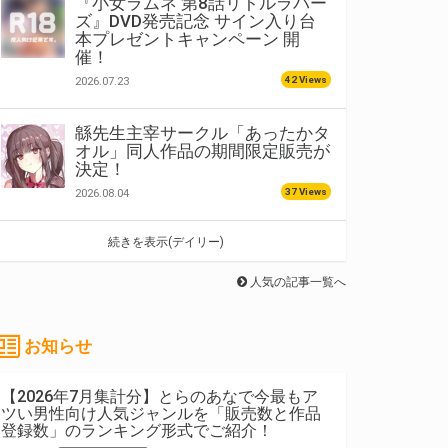
『小女ラムネ 第8話リトルラバー
ズ』DVD発売記念 サイン入り台
本プレゼントキャンペーン 開
催！
42 Views
2026.07.23
緜先生主宰サークル「あったかタ
オル」同人作品の期間限定販売が
決定！
37 Views
2026.08.04
続きを表示(デイリー)
人気の記事一覧へ
お知らせ
【2026年7月集計分】とらのあなで今最もア
ツい男性向け人気ジャンルを「販売数と作品
登録数」のランキング形式でご紹介！