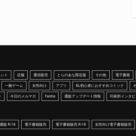
ベント
店舗
通信販売
とらのあな限定版
その他
電子書籍
一般ゲーム
女性向け
アプリ
BL初心者におすすめコミック
ー
今日のメルマガ
Fantia
通販アップデート情報
印刷所インタビ
販 R-18
電子書籍販売
電子書籍販売 R-18
女性向け電子書籍販売