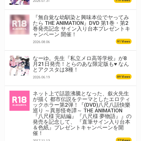
119 Views
2026.07.31
『無自覚な幼馴染と興味本位でヤってみ
たら THE ANIMATION』DVD 第1巻・第2
巻発売記念 サイン入り台本プレゼントキ
ャンペーン 開催！
91 Views
2026.08.06
なーゆ。先生『私立メロ高等学校』が8
月21日発売！とらのあな限定版も♥ なん
とアクスタは3種！
89 Views
2026.06.19
ネット上で話題沸騰となった、叙火先生
が描く 都市伝説をテーマとしたエロティ
ックホラー第2弾！『(DVD)八尺八話快樂
巡り ～異形怪奇譚～ THE ANIMATION
『八尺様 完結編』『八尺様 夢物語』』の
発売を記念して、 『直筆サイン入り台本
＆色紙』プレゼントキャンペーンを開
催！
77 Views
2017.11.13