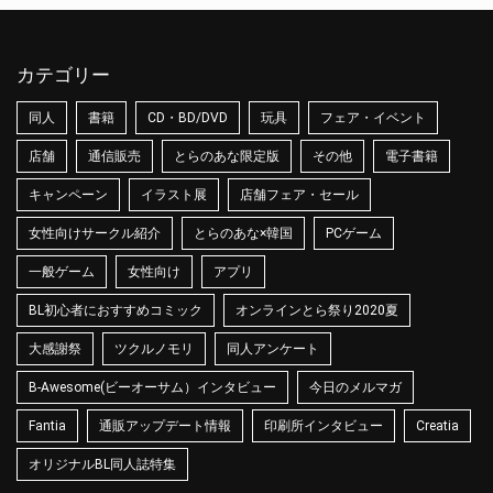
カテゴリー
同人
書籍
CD・BD/DVD
玩具
フェア・イベント
店舗
通信販売
とらのあな限定版
その他
電子書籍
キャンペーン
イラスト展
店舗フェア・セール
女性向けサークル紹介
とらのあな×韓国
PCゲーム
一般ゲーム
女性向け
アプリ
BL初心者におすすめコミック
オンラインとら祭り2020夏
大感謝祭
ツクルノモリ
同人アンケート
B-Awesome(ビーオーサム）インタビュー
今日のメルマガ
Fantia
通販アップデート情報
印刷所インタビュー
Creatia
オリジナルBL同人誌特集