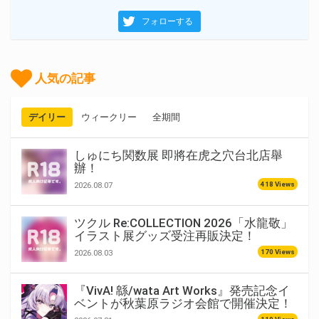
フォローする
人気の記事
デイリー
ウィークリー
全期間
しゅにち関数展 即將在虎之穴台北店舉
辦！
418 Views
2026.08.07
ツクル Re:COLLECTION 2026「水龍敬」
イラスト展グッズ受注再販決定！
170 Views
2026.08.03
『VivA! 緜/wata Art Works』発売記念イ
ベントが秋葉原ラジオ会館で開催決定！