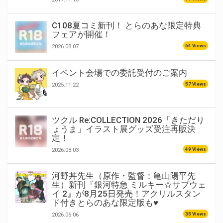
C108夏コミ新刊！ とらのあな限定特典
フェアが開催！
64 Views
2026.08.07
イベント会場での委託受付のご案内
57 Views
2025.11.22
ツクル Re:COLLECTION 2026「きただり
ょうま」イラスト展グッズ受注再販決
定！
49 Views
2026.08.03
河野丼先生（原作・監督：亀山陽平先
生）新刊『銀河特急 ミルキー☆サブウェ
イ 2』が8月25日発売！アクリルスタン
ド付きとらのあな限定版も♥
35 Views
2026.06.06