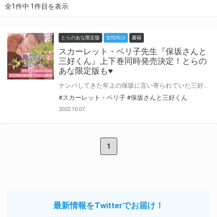
全1件中 1件目を表示
とらのあな限定版
女性向け
書籍
スカーレット・ベリ子先生『保坂さんと
三好くん』上下巻同時発売決定！とらの
あな限定版も♥
ナンパしてきた年上の保坂に言い寄られていた三好はそのふわふわした関係が気に入っていた。 だが受験直前のクリスマス、部屋の鍵とともに「大学生になったら一緒に暮らさない？」と言われた時、突然いろんな不安に襲われ、三好は保坂との連絡を絶ってしまう。 そして8ヵ月後、二人は再会するが――!? スカーレット・ベリ子先生新刊『保坂さんと三好くん』が上下巻同時発売決定♥ とらのあなでは刊行を記念して、A5アクリルボード付きとらのあな限定版を発売致します！ とらのあな各店・通販にて予約開始。 とらのあな限定版は数量限定生産となりますので、お早めにご予約下さい♥
#スカーレット・ベリ子
#保坂さんと三好くん
2022.10.07
1
最新情報をTwitterでお届け！