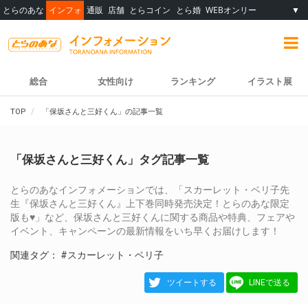
とらのあな
インフォ
通販
店舗
とらコイン
とら婚
WEBオンリー
▼
総合
女性向け
ランキング
イラスト展
TOP
「保坂さんと三好くん」の記事一覧
「保坂さんと三好くん」タグ記事一覧
とらのあなインフォメーションでは、「スカーレット・ベリ子先
生『保坂さんと三好くん』上下巻同時発売決定！とらのあな限定
版も♥」など、保坂さんと三好くんに関する商品や特典、フェアや
イベント、キャンペーンの最新情報をいち早くお届けします！
関連タグ：
#スカーレット・ベリ子
ツイートする
LINEで送る