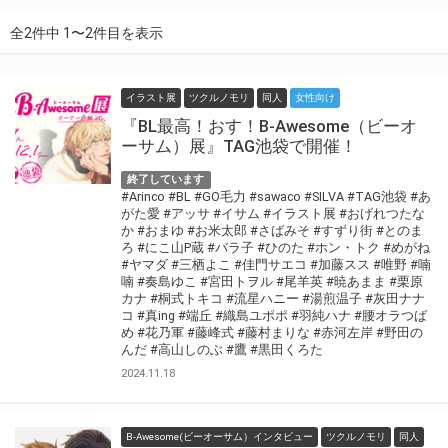
全2件中 1〜2件目を表示
イラスト展
ツクルノモリ
同人
女性向け
『BL最高！おす！B-Awesome（ビーオ
ーサム）展』TAG池袋で開催！
終了しています
#Arinco
#BL
#GO毛力
#sawaco
#SILVA
#TAG池袋
#あ
がた愛
#アッサ
#イサム
#イラスト展
#おげれつたな
か
#おまゆ
#お米太郎
#さばみそ
#すずり街
#とのま
ろ
#にこ山P蔵
#バラ子
#ひのた
#ホン・トク
#めがね
#ヤマダ
#三栖よこ
#佳門サエコ
#加藤スス
#唯野
#喃
喃
#奏島ゆこ
#宮田トヲル
#尾羊英
#暁あまま
#栗原
カナ
#桐式トキコ
#流星ハニー
#湯煎温子
#灰田ナナ
コ
#真ing
#端丘
#織島ユポポ
#羽純ハナ
#腰オラつば
め
#花乃軍
#藤峰式
#藤村まりな
#赤河左岸
#野田の
んだ
#高山しのぶ
#鷹
#黒田くろた
2024.11.18
B-Awesome(ビーオーサム）インタビュー
ツクルノモリ
同人