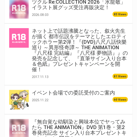
ツクル Re:COLLECTION 2026「水龍敬」
イラスト展グッズ受注再販決定！
85 Views
2026.08.03
ネット上で話題沸騰となった、叙火先生
が描く 都市伝説をテーマとしたエロティ
ックホラー第2弾！『(DVD)八尺八話快樂
巡り ～異形怪奇譚～ THE ANIMATION
『八尺様 完結編』『八尺様 夢物語』』の
発売を記念して、 『直筆サイン入り台本
＆色紙』プレゼントキャンペーンを開
催！
81 Views
2017.11.13
イベント会場での委託受付のご案内
60 Views
2025.11.22
『無自覚な幼馴染と興味本位でヤってみ
たら THE ANIMATION』DVD 第1巻・第2
巻発売記念 サイン入り台本プレゼントキ