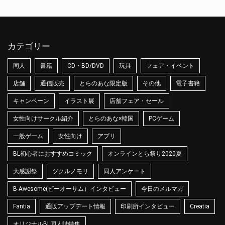
カテゴリー
同人
書籍
CD・BD/DVD
玩具
フェア・イベント
店舗
通信販売
とらのあな限定版
その他
電子書籍
キャンペーン
イラスト展
店舗フェア・セール
女性向けサークル紹介
とらのあな×韓国
PCゲーム
一般ゲーム
女性向け
アプリ
BL初心者におすすめコミック
オンラインとら祭り2020夏
大感謝祭
ツクルノモリ
同人アンケート
B-Awesome(ビーオーサム）インタビュー
今日のメルマガ
Fantia
通販アップデート情報
印刷所インタビュー
Creatia
オリジナルBL同人誌特集