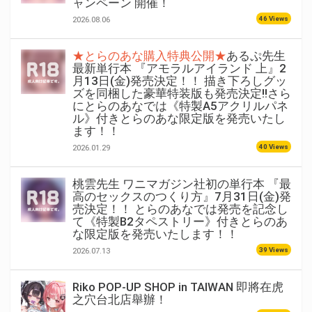
ャンペーン 開催！
46 Views
2026.08.06
★とらのあな購入特典公開★
あるぷ先生
最新単行本 『アモラルアイランド 上』2
月13日(金)発売決定！！ 描き下ろしグッ
ズを同梱した豪華特装版も発売決定!!さら
にとらのあなでは《特製A5アクリルパネ
ル》付きとらのあな限定版を発売いたし
ます！！
40 Views
2026.01.29
桃雲先生 ワニマガジン社初の単行本 『最
高のセックスのつくり方』7月31日(金)発
売決定！！ とらのあなでは発売を記念し
て《特製B2タペストリー》付きとらのあ
な限定版を発売いたします！！
39 Views
2026.07.13
Riko POP-UP SHOP in TAIWAN 即將在虎
之穴台北店舉辦！