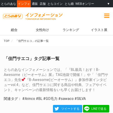
とらのあな
インフォ
通販
店舗
とらコイン
とら婚
WEBオンリー
▼
総合
女性向け
ランキング
イラスト展
TOP
「佳門サエコ」の記事一覧
「佳門サエコ」タグ記事一覧
とらのあなインフォメーションでは、「『BL最高！おす！B-
Awesome（ビーオーサム）展』TAG池袋で開催！」や「「佳門サ
エコ」先生
『B-Awesome(ビーオーサム）』参加作家インタビ
ューvol.4」など、佳門サエコに関する商品や特典、フェアやイベ
ント、キャンペーンの最新情報をいち早くお届けします！
関連タグ：
#Arinco
#BL
#GO毛力
#sawaco
#SILVA
ツイートする
LINEで送る