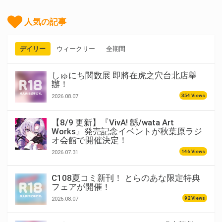
人気の記事
デイリー
ウィークリー
全期間
しゅにち関数展 即將在虎之穴台北店舉
辦！
354 Views
2026.08.07
【8/9 更新】『VivA! 緜/wata Art
Works』発売記念イベントが秋葉原ラジ
オ会館で開催決定！
146 Views
2026.07.31
C108夏コミ新刊！ とらのあな限定特典
フェアが開催！
92 Views
2026.08.07