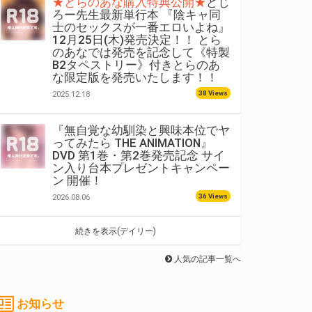
★とらのあな購入特典公開★
どじ
ろー先生最新単行本 『陰キャ同
士のセックスが一番エロいよね』
12月25日(木)発売決定！！ とら
のあなでは発売を記念して《特製
B2タペストリー》付きとらのあ
な限定版を発売いたします！！
38 Views
2025.12.18
『無自覚な幼馴染と興味本位でヤ
ってみたら THE ANIMATION』
DVD 第1巻・第2巻発売記念 サイ
ン入り台本プレゼントキャンペー
ン 開催！
36 Views
2026.08.06
続きを表示(デイリー)
人気の記事一覧へ
お知らせ