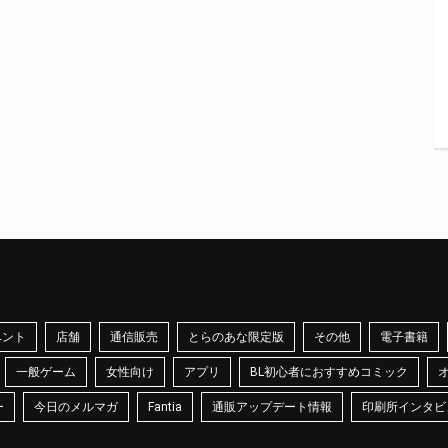
ベント
店舗
通信販売
とらのあな限定版
その他
電子書籍
一般ゲーム
女性向け
アプリ
BL初心者におすすめコミック
ー
今日のメルマガ
Fantia
通販アップデート情報
印刷所インタビ