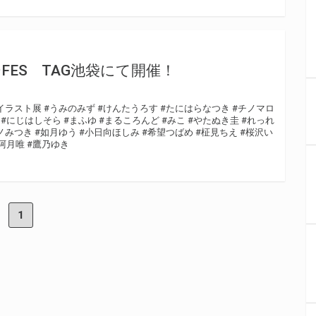
ES TAG池袋にて開催！
イラスト展
#うみのみず
#けんたうろす
#たにはらなつき
#チノマロ
#にじはしそら
#まふゆ
#まるころんど
#みこ
#やたぬき圭
#れっれ
ノみつき
#如月ゆう
#小日向ほしみ
#希望つばめ
#柾見ちえ
#桜沢い
阿月唯
#鷹乃ゆき
1