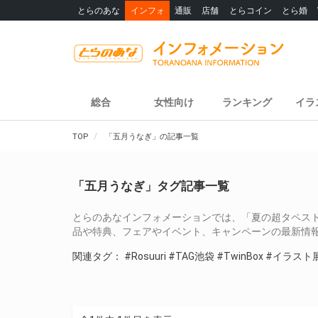
とらのあな
インフォ
通販
店舗
とらコイン
とら婚
総合
女性向け
ランキング
イラ
TOP
「五月うなぎ」の記事一覧
「五月うなぎ」タグ記事一覧
とらのあなインフォメーションでは、「夏の超タペスト
品や特典、フェアやイベント、キャンペーンの最新情
関連タグ：
#Rosuuri
#TAG池袋
#TwinBox
#イラスト