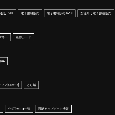
販 R-18
電子書籍販売
電子書籍販売 R-18
女性向け電子書籍販売
マネー
銀聯カード
Q&A
ア[Creatia]
とら婚
☆
公式Twitter一覧
通販アップデート情報