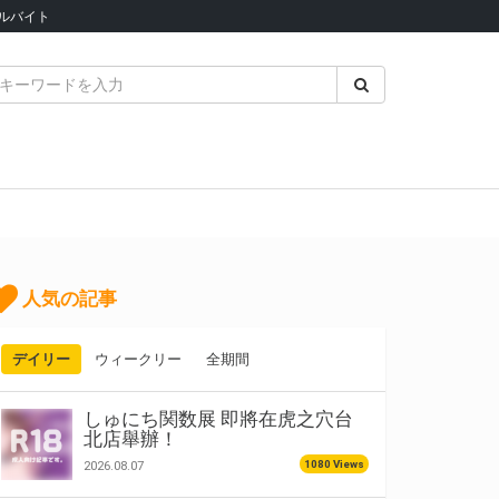
ルバイト
人気の記事
デイリー
ウィークリー
全期間
しゅにち関数展 即將在虎之穴台
北店舉辦！
1080 Views
2026.08.07