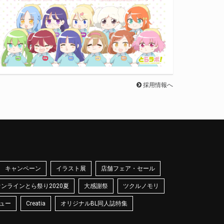
採用情報へ
キャンペーン
イラスト展
店舗フェア・セール
オンラインとら祭り2020夏
大感謝祭
ツクルノモリ
ュー
Creatia
オリジナルBL同人誌特集