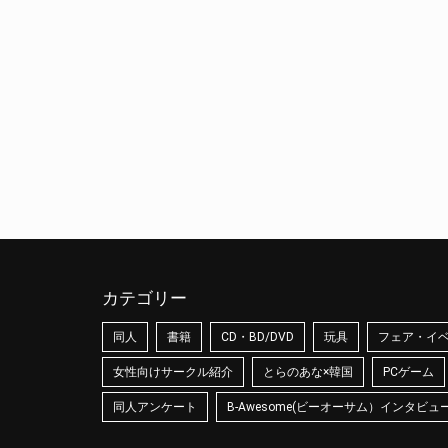
カテゴリー
同人
書籍
CD・BD/DVD
玩具
フェア・イ
女性向けサークル紹介
とらのあな×韓国
PCゲーム
同人アンケート
B-Awesome(ビーオーサム）インタビュ