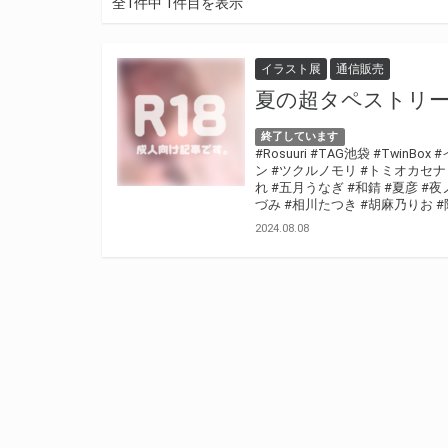
全1件中 1件目を表示
イラスト展
通信販売
夏の超タペストリーF
終了しています
#Rosuuri
#TAG池袋
#TwinBox
#
ン
#ツクルノモリ
#トミオカセナ
れ
#五月うなぎ
#和錆
#夏彦
#夜
づみ
#相川たつき
#胡麻乃りお
#
2024.08.08