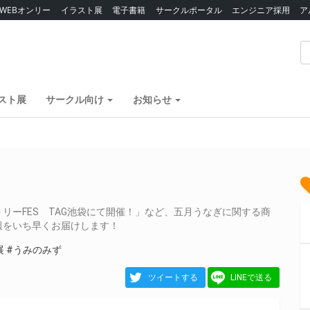
WEBオンリー
イラスト展
電子書籍
サークルポータル
エンジニア採用
ア
スト展
サークル向け
お知らせ
リーFES TAG池袋にて開催！」など、五月うなぎに関する商
報をいち早くお届けします！
展
#うみのみず
ツイートする
LINEで送る