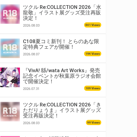
ツクル Re:COLLECTION 2026「水
龍敬」イラスト展グッズ受注再販
決定！
441 Views
2026.08.03
C108夏コミ新刊！ とらのあな限
定特典フェアが開催！
194 Views
2026.08.07
『VivA! 緜/wata Art Works』発売
記念イベントが秋葉原ラジオ会館
で開催決定！
109 Views
2026.07.31
ツクル Re:COLLECTION 2026「き
ただりょうま」イラスト展グッズ
受注再販決定！
99 Views
2026.08.03