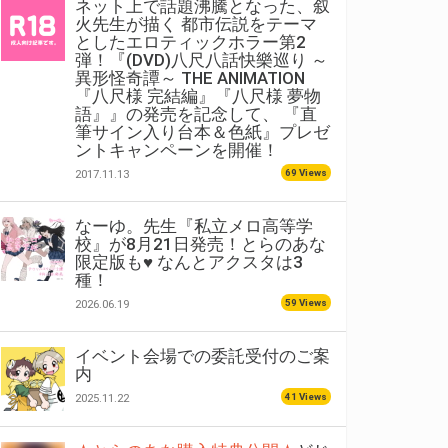
ネット上で話題沸騰となった、叙
火先生が描く 都市伝説をテーマ
としたエロティックホラー第2
弾！『(DVD)八尺八話快樂巡り ～
異形怪奇譚～ THE ANIMATION
『八尺様 完結編』『八尺様 夢物
語』』の発売を記念して、 『直
筆サイン入り台本＆色紙』プレゼ
ントキャンペーンを開催！
69 Views
2017.11.13
なーゆ。先生『私立メロ高等学
校』が8月21日発売！とらのあな
限定版も♥ なんとアクスタは3
種！
59 Views
2026.06.19
イベント会場での委託受付のご案
内
41 Views
2025.11.22