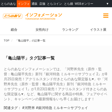
とらのあな
インフォ
通販
店舗
とらコイン
とら婚
WEBオンリー
▼
総合
女性向け
ランキング
イラスト展
TOP
「亀山陽平」の記事一覧
「亀山陽平」タグ記事一覧
とらのあなインフォメーションでは、「河野丼先生（原作・監
督：亀山陽平先生）新刊『銀河特急 ミルキー☆サブウェイ 2』が8
月25日発売！アクリルスタンド付きとらのあな限定版も♥」や「河
野丼先生（原作・監督：亀山陽平先生）新刊『銀河特急 ミルキー
☆サブウェイ 1』が1月23日発売！アクリルスタンド付きとらのあ
な限定版も♥」など、亀山陽平に関する商品や特典、フェアやイベ
ント、キャンペーンの最新情報をいち早くお届けします！
関連タグ：
#河野丼
#銀河特急 ミルキー☆サブウェイ