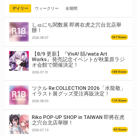
デイリー
ウィークリー
全期間
しゅにち関数展 即將在虎之穴台北店舉
辦！
347 Views
2026.08.07
【8/9 更新】『VivA! 緜/wata Art
Works』発売記念イベントが秋葉原ラジ
オ会館で開催決定！
188 Views
2026.07.31
ツクル Re:COLLECTION 2026「水龍敬」
イラスト展グッズ受注再販決定！
114 Views
2026.08.03
Riko POP-UP SHOP in TAIWAN 即將在虎
之穴台北店舉辦！
93 Views
2026.07.13