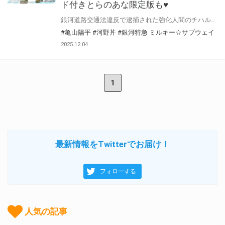
ド付きとらのあな限定版も♥
銀河道路交通法違反で逮捕された強化人間のチハルとサイボーグのマキナ。 奉仕活動として惑星間走行列車・通称”ミルキー☆サブウェイ”の清掃をすること。 簡単な任務のはずが、やがて大事件に巻き込まれていく！ ノリで乗り切る前代未聞のスペーストレインスペクタクル!! 河野丼先生（原作・監督：亀山陽平先生）プレゼンツ！話題の『銀河特急 ミルキー☆サブウェイ 1』が1月23日発売！ とらのあなでは刊行を記念してアクリルスタンド付きとらのあな限定版を発売致します♥ 池袋店・通販にて予約開始！とらのあな限定版は数量限定生産となりますので、お早めにご予約下さい！
#亀山陽平
#河野丼
#銀河特急 ミルキー☆サブウェイ
2025.12.04
1
最新情報をTwitterでお届け！
フォローする
人気の記事