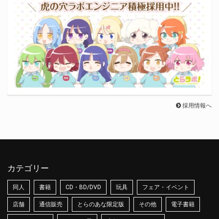
採用情報へ
カテゴリー
同人
書籍
CD・BD/DVD
玩具
フェア・イベント
店舗
通信販売
とらのあな限定版
その他
電子書籍