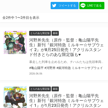
ツイートする
LINEで送る
全2件中 1〜2件目を表示
とらのあな限定版
書籍
河野丼先生（原作・監督：亀山陽平先
生）新刊『銀河特急 ミルキー☆サブウェ
イ 2』が8月25日発売！アクリルスタン
ド付きとらのあな限定版も♥
暴走した列車を止めるため、チハルたちは先頭車両を目指し進んでいく。 しかし、暴走したセキュリティロボの排除くんに、チハルたちを気絶させられてしまう。 マキナはマックスとカートに協力を求めるが… ノリで乗り切る大人気アニメーションコミカライズ第2弾!! 河野丼先生（原作・監督：亀山陽平先生）プレゼンツ！『銀河特急 ミルキー☆サブウェイ 2』が8月25日発売！ とらのあなでは刊行を記念してアクリルスタンド付きとらのあな限定版を発売致します♥ 池袋店・通販にて予約開始！とらのあな限定版は数量限定生産となりますので、お早めにご予約下さい！
#亀山陽平
#河野丼
#銀河特急 ミルキー☆サブウェイ
2026.06.06
とらのあな限定版
書籍
河野丼先生（原作・監督：亀山陽平先
生）新刊『銀河特急 ミルキー☆サブウェ
イ 1』が1月23日発売！アクリルスタン