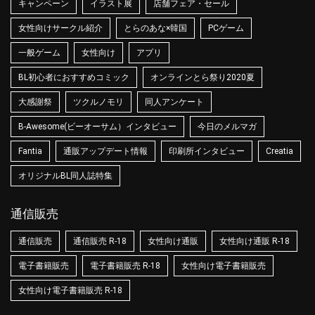
キャンペーン
イラスト展
店舗フェア・セール
女性向けサークル紹介
とらのあな×韓国
PCゲーム
一般ゲーム
女性向け
アプリ
BL初心者におすすめコミック
オンラインとら祭り2020夏
大感謝祭
ツクルノモリ
同人アンケート
B-Awesome(ビーオーサム）インタビュー
今日のメルマガ
Fantia
通販アップデート情報
印刷所インタビュー
Creatia
オリジナルBL同人誌特集
通信販売
通信販売
通信販売 R-18
女性向け通販
女性向け通販 R-18
電子書籍販売
電子書籍販売 R-18
女性向け電子書籍販売
女性向け電子書籍販売 R-18