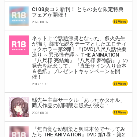
C108夏コミ新刊！ とらのあな限定特典
フェアが開催！
86 Views
2026.08.07
ネット上で話題沸騰となった、叙火先生
が描く 都市伝説をテーマとしたエロティ
ックホラー第2弾！『(DVD)八尺八話快樂
巡り ～異形怪奇譚～ THE ANIMATION
『八尺様 完結編』『八尺様 夢物語』』の
発売を記念して、 『直筆サイン入り台本
＆色紙』プレゼントキャンペーンを開
催！
84 Views
2017.11.13
緜先生主宰サークル「あったかタオル」
同人作品の期間限定販売が決定！
83 Views
2026.08.04
『無自覚な幼馴染と興味本位でヤってみ
たら THE ANIMATION』DVD 第1巻・第2