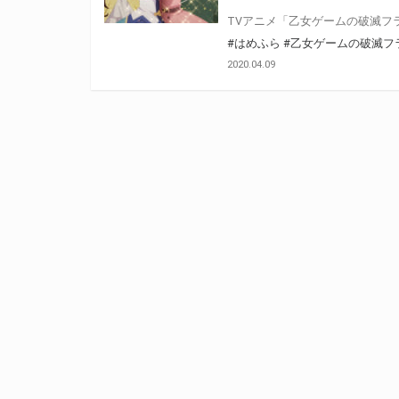
#はめふら
#乙女ゲームの破滅フ
2020.04.09