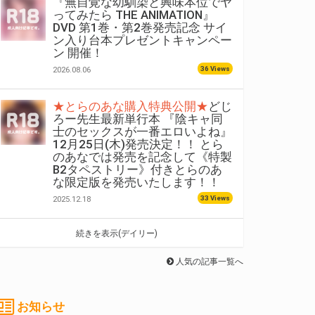
『無自覚な幼馴染と興味本位でヤ
ってみたら THE ANIMATION』
DVD 第1巻・第2巻発売記念 サイ
ン入り台本プレゼントキャンペー
ン 開催！
36 Views
2026.08.06
★とらのあな購入特典公開★
どじ
ろー先生最新単行本 『陰キャ同
士のセックスが一番エロいよね』
12月25日(木)発売決定！！ とら
のあなでは発売を記念して《特製
B2タペストリー》付きとらのあ
な限定版を発売いたします！！
33 Views
2025.12.18
続きを表示(デイリー)
人気の記事一覧へ
お知らせ