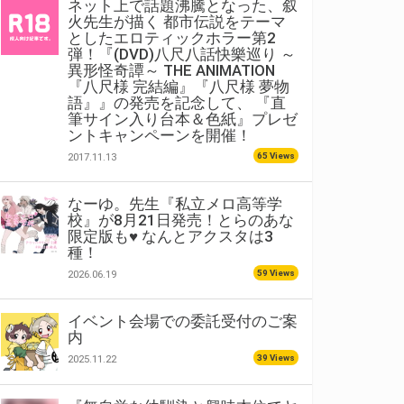
ネット上で話題沸騰となった、叙
火先生が描く 都市伝説をテーマ
としたエロティックホラー第2
弾！『(DVD)八尺八話快樂巡り ～
異形怪奇譚～ THE ANIMATION
『八尺様 完結編』『八尺様 夢物
語』』の発売を記念して、 『直
筆サイン入り台本＆色紙』プレゼ
ントキャンペーンを開催！
65 Views
2017.11.13
なーゆ。先生『私立メロ高等学
校』が8月21日発売！とらのあな
限定版も♥ なんとアクスタは3
種！
59 Views
2026.06.19
イベント会場での委託受付のご案
内
39 Views
2025.11.22