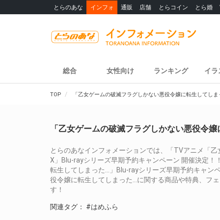
とらのあな
インフォ
通販
店舗
とらコイン
とら婚
総合
女性向け
ランキング
イラ
TOP
「乙女ゲームの破滅フラグしかない悪役令嬢に転生してしま
「乙女ゲームの破滅フラグしかない悪役令嬢
とらのあなインフォメーションでは、「TVアニメ「乙
X」Blu-rayシリーズ早期予約キャンペーン 開催決
転生してしまった…」Blu-rayシリーズ早期予約キャ
役令嬢に転生してしまった…に関する商品や特典、フ
す！
関連タグ：
#はめふら