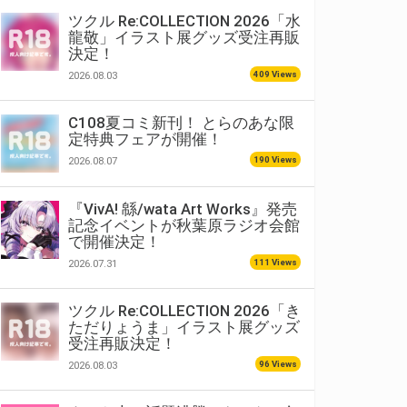
ツクル Re:COLLECTION 2026「水
龍敬」イラスト展グッズ受注再販
決定！
409 Views
2026.08.03
C108夏コミ新刊！ とらのあな限
定特典フェアが開催！
190 Views
2026.08.07
『VivA! 緜/wata Art Works』発売
記念イベントが秋葉原ラジオ会館
で開催決定！
111 Views
2026.07.31
ツクル Re:COLLECTION 2026「き
ただりょうま」イラスト展グッズ
受注再販決定！
96 Views
2026.08.03