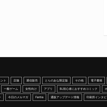
ベント
店舗
通信販売
とらのあな限定版
その他
電子書籍
一般ゲーム
女性向け
アプリ
BL初心者におすすめコミック
ー
今日のメルマガ
Fantia
通販アップデート情報
印刷所インタビ