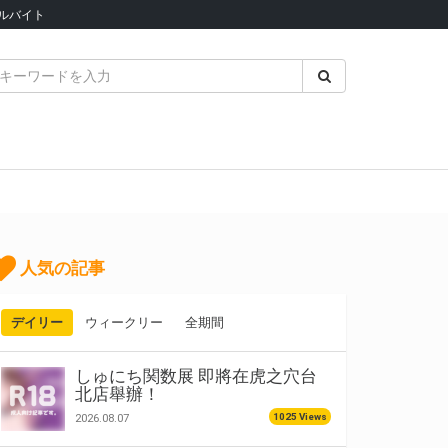
ルバイト
人気の記事
デイリー
ウィークリー
全期間
しゅにち関数展 即將在虎之穴台
北店舉辦！
1025 Views
2026.08.07