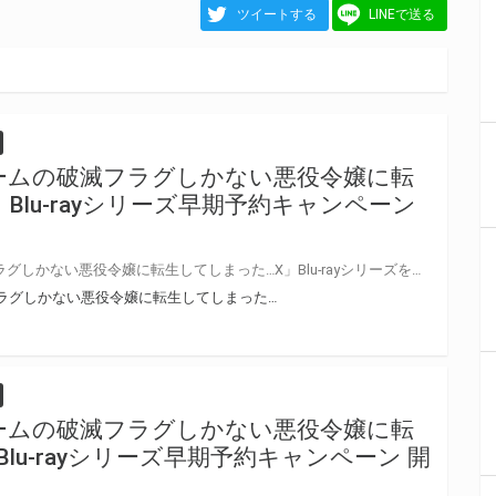
ツイートする
LINEで送る
ームの破滅フラグしかない悪役令嬢に転
Blu-rayシリーズ早期予約キャンペーン
TVアニメ「乙女ゲームの破滅フラグしかない悪役令嬢に転生してしまった…X」Blu-rayシリーズを、 とらのあな対象店舗で期間中にご予約いただきましたお客様に「応募抽選シリアル」をお渡し致します。 「応募抽選シリアル」に記載されている応募要項に従って必要事項をご記入の上、ご応募いただいたお客様に抽選でプレゼントを差し上げます！
ラグしかない悪役令嬢に転生してしまった…
ームの破滅フラグしかない悪役令嬢に転
lu-rayシリーズ早期予約キャンペーン 開