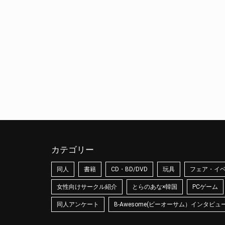
カテゴリー
同人
書籍
CD・BD/DVD
玩具
フェア・イ
女性向けサークル紹介
とらのあな×韓国
PCゲーム
同人アンケート
B-Awesome(ビーオーサム）インタビュ