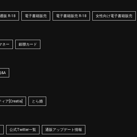
販 R-18
電子書籍販売
電子書籍販売 R-18
女性向け電子書籍販売
マネー
銀聯カード
Q&A
ア[Creatia]
とら婚
☆
公式Twitter一覧
通販アップデート情報