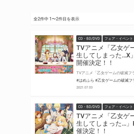
全2件中 1〜2件目を表示
CD・BD/DVD
フェア・イベント
TVアニメ「乙女ゲ
生してしまった…X」
開催決定！！
#はめふら
#乙女ゲームの破滅フ
2021.07.03
CD・BD/DVD
フェア・イベント
TVアニメ「乙女ゲ
生してしまった…」B
催決定！！