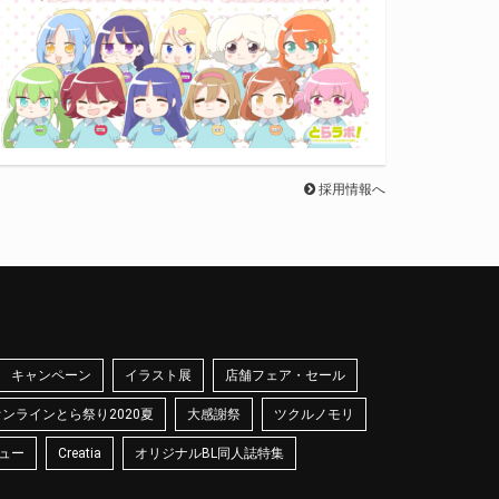
採用情報へ
キャンペーン
イラスト展
店舗フェア・セール
オンラインとら祭り2020夏
大感謝祭
ツクルノモリ
ュー
Creatia
オリジナルBL同人誌特集