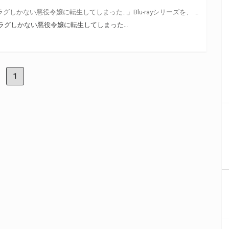
TVアニメ「乙女ゲームの破滅フラグしかない悪役令嬢に転生してしまった…」Blu-rayシリーズを、 とらのあな対象店舗で全額内金にてご予約いただきましたお客様に「応募抽選シリアル」をお渡し致します。 「応募抽選シリアル」に記載されている応募要項に従って必要事項をご記入の上、ご応募いただいたお客様に抽選でプレゼントを差し上げます！
ラグしかない悪役令嬢に転生してしまった…
1