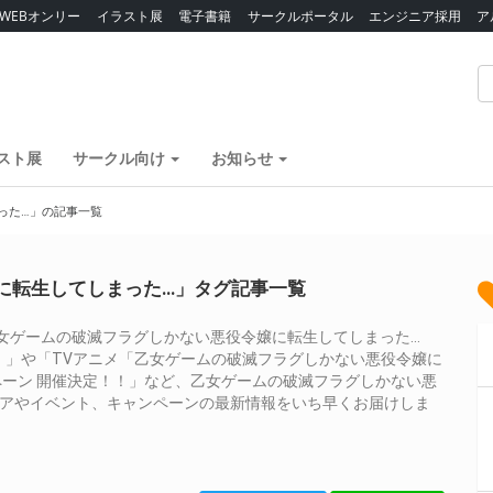
WEBオンリー
イラスト展
電子書籍
サークルポータル
エンジニア採用
ア
スト展
サークル向け
お知らせ
った…」の記事一覧
に転生してしまった…」タグ記事一覧
女ゲームの破滅フラグしかない悪役令嬢に転生してしまった…
定！！」や「TVアニメ「乙女ゲームの破滅フラグしかない悪役令嬢に
ンペーン 開催決定！！」など、乙女ゲームの破滅フラグしかない悪
ェアやイベント、キャンペーンの最新情報をいち早くお届けしま