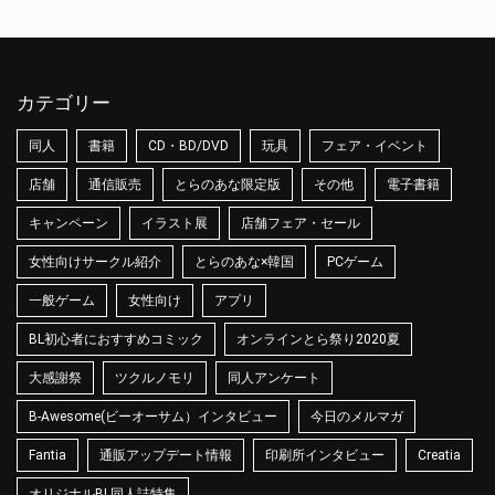
カテゴリー
同人
書籍
CD・BD/DVD
玩具
フェア・イベント
店舗
通信販売
とらのあな限定版
その他
電子書籍
キャンペーン
イラスト展
店舗フェア・セール
女性向けサークル紹介
とらのあな×韓国
PCゲーム
一般ゲーム
女性向け
アプリ
BL初心者におすすめコミック
オンラインとら祭り2020夏
大感謝祭
ツクルノモリ
同人アンケート
B-Awesome(ビーオーサム）インタビュー
今日のメルマガ
Fantia
通販アップデート情報
印刷所インタビュー
Creatia
オリジナルBL同人誌特集