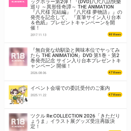
ックホラー第2弾！『(DVD)八尺八話快樂
巡り ～異形怪奇譚～ THE ANIMATION
『八尺様 完結編』『八尺様 夢物語』』の
発売を記念して、 『直筆サイン入り台本
＆色紙』プレゼントキャンペーンを開
催！
80 Views
2017.11.13
『無自覚な幼馴染と興味本位でヤってみ
たら THE ANIMATION』DVD 第1巻・第2
巻発売記念 サイン入り台本プレゼントキ
ャンペーン 開催！
47 Views
2026.08.06
イベント会場での委託受付のご案内
47 Views
2025.11.22
ツクル Re:COLLECTION 2026「きただり
ょうま」イラスト展グッズ受注再販決
定！