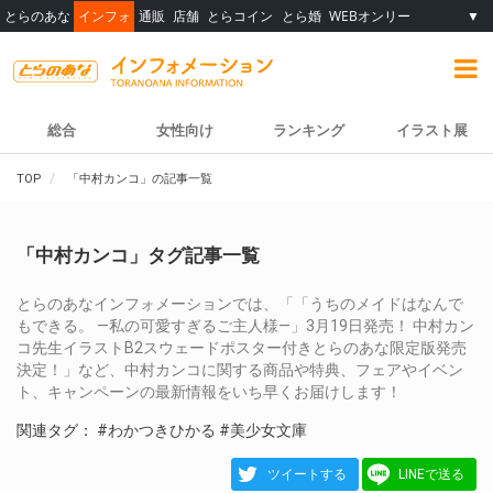
とらのあな
インフォ
通販
店舗
とらコイン
とら婚
WEBオンリー
▼
総合
女性向け
ランキング
イラスト展
TOP
「中村カンコ」の記事一覧
「中村カンコ」タグ記事一覧
とらのあなインフォメーションでは、「「うちのメイドはなんで
もできる。 ―私の可愛すぎるご主人様―」3月19日発売！ 中村カン
コ先生イラストB2スウェードポスター付きとらのあな限定版発売
決定！」など、中村カンコに関する商品や特典、フェアやイベン
ト、キャンペーンの最新情報をいち早くお届けします！
関連タグ：
#わかつきひかる
#美少女文庫
ツイートする
LINEで送る