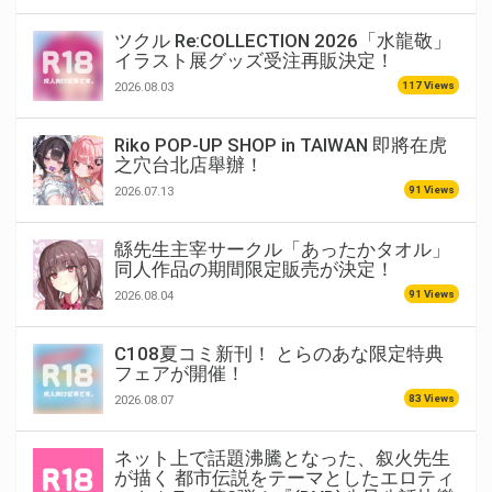
ツクル Re:COLLECTION 2026「水龍敬」
イラスト展グッズ受注再販決定！
117 Views
2026.08.03
Riko POP-UP SHOP in TAIWAN 即將在虎
之穴台北店舉辦！
91 Views
2026.07.13
緜先生主宰サークル「あったかタオル」
同人作品の期間限定販売が決定！
91 Views
2026.08.04
C108夏コミ新刊！ とらのあな限定特典
フェアが開催！
83 Views
2026.08.07
ネット上で話題沸騰となった、叙火先生
が描く 都市伝説をテーマとしたエロティ