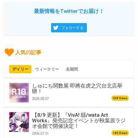
最新情報をTwitterでお届け！
フォローする
人気の記事
デイリー
ウィークリー
全期間
しゅにち関数展 即將在虎之穴台北店舉
辦！
358 Views
2026.08.07
【8/9 更新】『VivA! 緜/wata Art
Works』発売記念イベントが秋葉原ラジ
オ会館で開催決定！
180 Views
2026.07.31