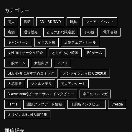
カテゴリー
同人
書籍
CD・BD/DVD
玩具
フェア・イベント
店舗
通信販売
とらのあな限定版
その他
電子書籍
キャンペーン
イラスト展
店舗フェア・セール
女性向けサークル紹介
とらのあな×韓国
PCゲーム
一般ゲーム
女性向け
アプリ
BL初心者におすすめコミック
オンラインとら祭り2020夏
大感謝祭
ツクルノモリ
同人アンケート
B-Awesome(ビーオーサム）インタビュー
今日のメルマガ
Fantia
通販アップデート情報
印刷所インタビュー
Creatia
オリジナルBL同人誌特集
通信販売