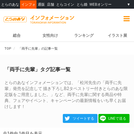
とらのあな
インフォ
通販
店舗
とらコイン
とら婚
WEBオンリー
▼
総合
女性向け
ランキング
イラスト展
TOP
「両手に先輩」の記事一覧
「両手に先輩」タグ記事一覧
とらのあなインフォメーションでは、「松河先生の「両手に先
輩」発売を記念して 描き下ろしB2タペストリー付きとらのあな限
定版をご用意しました。」など、両手に先輩に関する商品や特
典、フェアやイベント、キャンペーンの最新情報をいち早くお届
けします！
ツイートする
LINEで送る
全1件中 1件目を表示