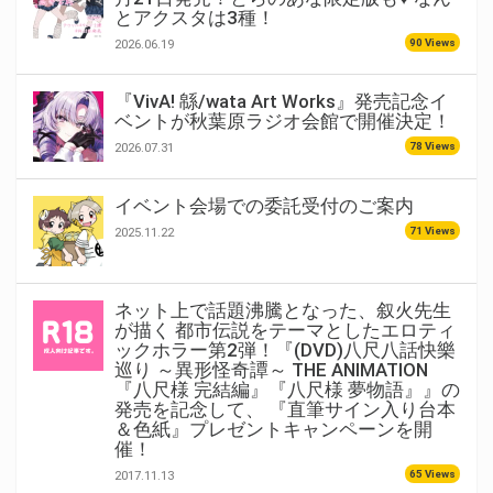
とアクスタは3種！
90 Views
2026.06.19
『VivA! 緜/wata Art Works』発売記念イ
ベントが秋葉原ラジオ会館で開催決定！
78 Views
2026.07.31
イベント会場での委託受付のご案内
71 Views
2025.11.22
ネット上で話題沸騰となった、叙火先生
が描く 都市伝説をテーマとしたエロティ
ックホラー第2弾！『(DVD)八尺八話快樂
巡り ～異形怪奇譚～ THE ANIMATION
『八尺様 完結編』『八尺様 夢物語』』の
発売を記念して、 『直筆サイン入り台本
＆色紙』プレゼントキャンペーンを開
催！
65 Views
2017.11.13