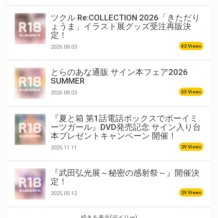
ツクル Re:COLLECTION 2026「きただり
ょうま」イラスト展グッズ受注再販決
定！
63 Views
2026.08.03
とらのあな通販 サイン本フェア2026
SUMMER
35 Views
2026.08.03
『夏と箱 第1話電話ボックスでボーイミ
ーツガール』DVD発売記念 サイン入り台
本プレゼントキャンペーン 開催！
29 Views
2025.11.11
『武田弘光展～秘密の感射祭～』開催決
定！
29 Views
2025.05.12
続きを表示(デイリー)