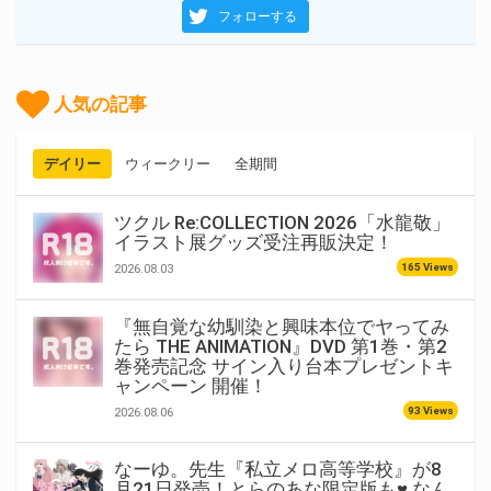
フォローする
人気の記事
デイリー
ウィークリー
全期間
ツクル Re:COLLECTION 2026「水龍敬」
イラスト展グッズ受注再販決定！
165 Views
2026.08.03
『無自覚な幼馴染と興味本位でヤってみ
たら THE ANIMATION』DVD 第1巻・第2
巻発売記念 サイン入り台本プレゼントキ
ャンペーン 開催！
93 Views
2026.08.06
なーゆ。先生『私立メロ高等学校』が8
月21日発売！とらのあな限定版も♥ なん