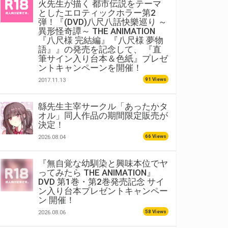
火先生が描く 都市伝説をテーマ
としたエロティックホラー第2
弾！『(DVD)八尺八話快樂巡り ～
異形怪奇譚～ THE ANIMATION
『八尺様 完結編』『八尺様 夢物
語』』の発売を記念して、 『直
筆サイン入り台本＆色紙』プレゼ
ントキャンペーンを開催！
91 Views
2017.11.13
緜先生主宰サークル「あったかタ
オル」同人作品の期間限定販売が
決定！
66 Views
2026.08.04
『無自覚な幼馴染と興味本位でヤ
ってみたら THE ANIMATION』
DVD 第1巻・第2巻発売記念 サイ
ン入り台本プレゼントキャンペー
ン 開催！
58 Views
2026.08.06