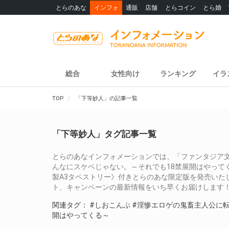
とらのあな
インフォ
通販
店舗
とらコイン
とら婚
総合
女性向け
ランキング
イラ
TOP
「下等妙人」の記事一覧
「下等妙人」タグ記事一覧
とらのあなインフォメーションでは、「ファンタジア
んなにスケベじゃない。～それでも18禁展開はやってく
製A3タペストリー》付きとらのあな限定版を発売いた
ト、キャンペーンの最新情報をいち早くお届けします
関連タグ：
#しおこんぶ
#淫惨エロゲの鬼畜主人公に
開はやってくる～