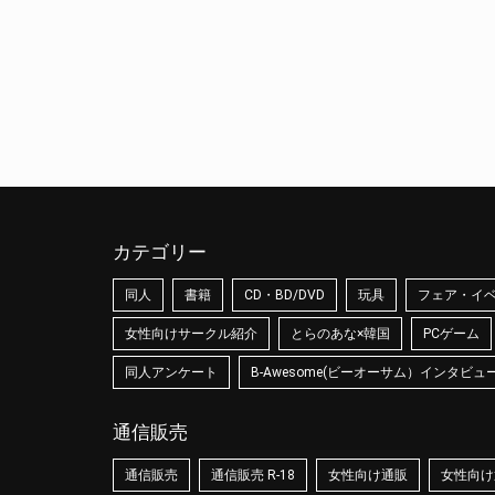
カテゴリー
同人
書籍
CD・BD/DVD
玩具
フェア・イ
女性向けサークル紹介
とらのあな×韓国
PCゲーム
同人アンケート
B-Awesome(ビーオーサム）インタビュ
通信販売
通信販売
通信販売 R-18
女性向け通販
女性向け通