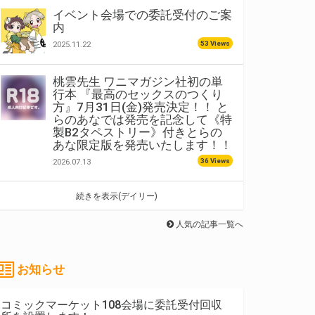
イベント会場での委託受付のご案
内
53 Views
2025.11.22
桃雲先生 ワニマガジン社初の単
行本 『最高のセックスのつくり
方』7月31日(金)発売決定！！ と
らのあなでは発売を記念して《特
製B2タペストリー》付きとらの
あな限定版を発売いたします！！
36 Views
2026.07.13
続きを表示(デイリー)
人気の記事一覧へ
お知らせ
コミックマーケット108会場に委託受付回収