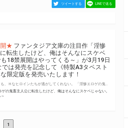
ツイートする
LINEで送る
公開★
ファンタジア文庫の注目作「淫惨
公に転生したけど、俺はそんなにスケベ
も18禁展開はやってくる～」が3月19日
なでは発売を記念して《特製A3タペスト
あな限定版を発売いたします！
原作シナリオをどれだけ破壊しても、Ｈなヒロインたちが逃がしてくれない。 「淫惨エロゲの鬼畜主人公に転生したけど、俺はそんなにスケベじゃない。～それでも18禁展開はやってくる～」が3月19日(木)に発売！ とらのあなでは発売を記念して「特製A3タペストリー」付きとらのあな限定版を発売いたします。 とらのあな限定版は数量限定となりますので是非お早めにお求めください！
ロゲの鬼畜主人公に転生したけど、俺はそんなにスケベじゃない。
る～
1