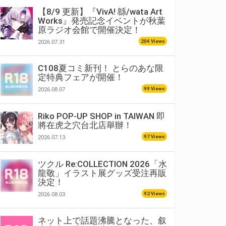
【8/9 更新】『VivA! 緜/wata Art
Works』発売記念イベントが秋葉
原ラジオ会館で開催決定！
204 Views
2026.07.31
C108夏コミ新刊！ とらのあな限
定特典フェアが開催！
99 Views
2026.08.07
Riko POP-UP SHOP in TAIWAN 即
將在虎之穴台北店舉辦！
97 Views
2026.07.13
ツクル Re:COLLECTION 2026「水
龍敬」イラスト展グッズ受注再販
決定！
92 Views
2026.08.03
ネット上で話題沸騰となった、叙