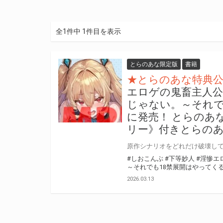
全1件中 1件目を表示
とらのあな限定版
書籍
★とらのあな特典
エロゲの鬼畜主人
じゃない。～それで
に発売！ とらのあ
リー》付きとらの
#しおこんぶ
#下等妙人
#淫惨エ
～それでも18禁展開はやってく
2026.03.13