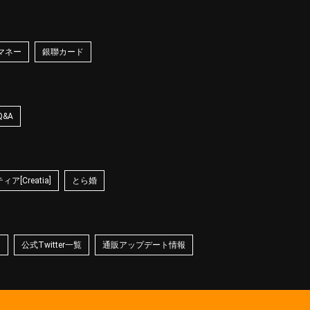
マネー
銀聯カード
Q&A
ア[Creatia]
とら婚
☆
公式Twitter一覧
通販アップデート情報