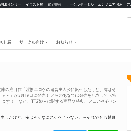
WEBオンリー
イラスト展
電子書籍
サークルポータル
エンジニア採用
ア
スト展
サークル向け
お知らせ
文庫の注目作「淫惨エロゲの鬼畜主人公に転生したけど、俺はそ
る～」が3月19日に発売！ とらのあなでは発売を記念して《特
します！」など、下等妙人に関する商品や特典、フェアやイベン
！
転生したけど、俺はそんなにスケベじゃない。～それでも18禁展