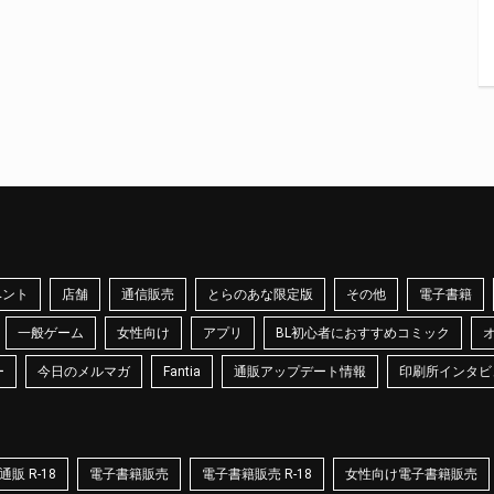
ベント
店舗
通信販売
とらのあな限定版
その他
電子書籍
一般ゲーム
女性向け
アプリ
BL初心者におすすめコミック
ー
今日のメルマガ
Fantia
通販アップデート情報
印刷所インタビ
販 R-18
電子書籍販売
電子書籍販売 R-18
女性向け電子書籍販売