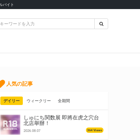
ルバイト
人気の記事
デイリー
ウィークリー
全期間
しゅにち関数展 即將在虎之穴台
北店舉辦！
364 Views
2026.08.07