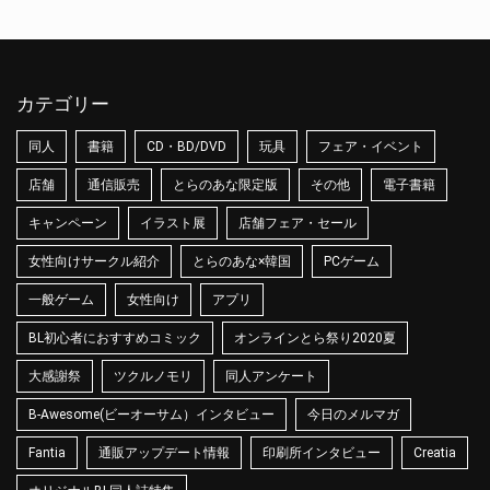
カテゴリー
同人
書籍
CD・BD/DVD
玩具
フェア・イベント
店舗
通信販売
とらのあな限定版
その他
電子書籍
キャンペーン
イラスト展
店舗フェア・セール
女性向けサークル紹介
とらのあな×韓国
PCゲーム
一般ゲーム
女性向け
アプリ
BL初心者におすすめコミック
オンラインとら祭り2020夏
大感謝祭
ツクルノモリ
同人アンケート
B-Awesome(ビーオーサム）インタビュー
今日のメルマガ
Fantia
通販アップデート情報
印刷所インタビュー
Creatia