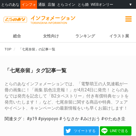
とらのあな
インフォ
通販
店舗
とらコイン
とら婚
WEBオンリー
▼
総合
女性向け
ランキング
イラスト展
TOP
「七尾奈留」の記事一覧
「七尾奈留」タグ記事一覧
とらのあなインフォメーションでは、「電撃萌王の人気連載が一
冊の画集に！「画集 肌色注意報！」が4月24日に発売！ とらのあ
なでは発売を記念して「B2タペストリー」付き有償特典セットを
発売いたします！」など、七尾奈留に関する商品や特典、フェア
やイベント、キャンペーンの最新情報をいち早くお届けします！
関連タグ：
#p19
#piyopoyo
#うなさか
#みけおう
#やたぬき圭
ツイートする
LINEで送る