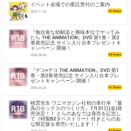
イベント会場での委託受付のご案内
61 Views
2025.11.22
『無自覚な幼馴染と興味本位でヤってみ
たら THE ANIMATION』DVD 第1巻・第2
巻発売記念 サイン入り台本プレゼントキ
ャンペーン 開催！
49 Views
2026.08.06
『デコ×デコ THE ANIMATION』DVD 第1
巻・第2巻発売記念 サイン入り台本プレ
ゼントキャンペーン 開催！
41 Views
2026.05.25
桃雲先生 ワニマガジン社初の単行本 『最
高のセックスのつくり方』7月31日(金)発
売決定！！ とらのあなでは発売を記念し
て《特製B2タペストリー》付きとらのあ
な限定版を発売いたします！！
41 Views