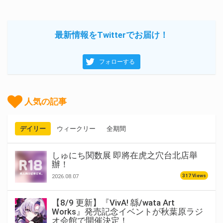
最新情報をTwitterでお届け！
フォローする
人気の記事
デイリー
ウィークリー
全期間
しゅにち関数展 即將在虎之穴台北店舉
辦！
317 Views
2026.08.07
【8/9 更新】『VivA! 緜/wata Art
Works』発売記念イベントが秋葉原ラジ
オ会館で開催決定！