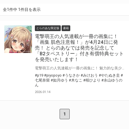
全1件中 1件目を表示
とらのあな限定版
書籍
電撃萌王の人気連載が一冊の画集に！
「画集 肌色注意報！」が4月24日に発
売！ とらのあなでは発売を記念して
「B2タペストリー」付き有償特典セット
を発売いたします！
電撃萌王の人気連載が一冊の画集に！ 魅力的な美少女たちの肌色な姿をお楽しみください♪ 全連載イラスト＋この画集のための描き下ろしイラストを各作家1枚、全70枚収録いたします。 「画集 肌色注意報！」が4月24日(金)に発売！ とらのあなでは発売を記念して「B2タペストリー」付き有償特典セットを発売いたします。 数量限定となりますので是非お早めにお求めください！
#p19
#piyopoyo
#うなさか
#みけおう
#やたぬき圭
#
七尾奈留
#如月ゆう
#木なこ
#桜ひより
#永山ゆうの
ん
2026.01.14
1