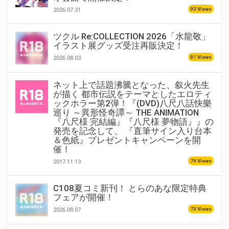
93 Views
2026.07.31
ツクル Re:COLLECTION 2026「水龍敬」
イラスト展グッズ受注再販決定！
81 Views
2026.08.03
ネット上で話題沸騰となった、叙火先生
が描く 都市伝説をテーマとしたエロティ
ックホラー第2弾！『(DVD)八尺八話快樂
巡り ～異形怪奇譚～ THE ANIMATION
『八尺様 完結編』『八尺様 夢物語』』の
発売を記念して、 『直筆サイン入り台本
＆色紙』プレゼントキャンペーンを開
催！
79 Views
2017.11.13
C108夏コミ新刊！ とらのあな限定特典
フェアが開催！
73 Views
2026.08.07