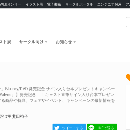
WEBオンリー
イラスト展
電子書籍
サークルポータル
エンジニア採用
ア
スト展
サークル向け
お知らせ
lu-ray/DVD 発売記念 サイン入り台本プレゼントキャンペー
rn Wolves』】発売記念！！ キャスト直筆サイン入り台本プレゼン
する商品や特典、フェアやイベント、キャンペーンの最新情報を
真澄
#甲斐田裕子
ツイートする
LINEで送る