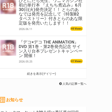
ひとにたち先生、ワニマガジン社
初の単行本 『えちち煮込み』6月
30日(火)発売決定！！ とらのあ
なでは発売を記念して《特製B2
タペストリー》付きとらのあな限
定版を発売いたします！！
45 Views
2026.06.11
『デコ×デコ THE ANIMATION』
DVD 第1巻・第2巻発売記念 サイ
ン入り台本プレゼントキャンペー
ン 開催！
41 Views
2026.05.25
続きを表示(デイリー)
人気の記事一覧へ
お知らせ