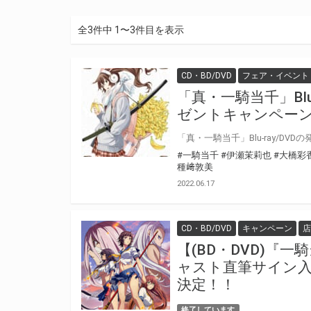
全3件中 1〜3件目を表示
CD・BD/DVD
フェア・イベント
「真・一騎当千」Blu
ゼントキャンペー
#一騎当千
#伊瀬茉莉也
#大橋彩
種﨑敦美
2022.06.17
CD・BD/DVD
キャンペーン
店
【(BD・DVD)『一騎
ャスト直筆サイン
決定！！
終了しています