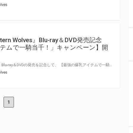
lves
rn Wolves』Blu-ray＆DVD発売記念
テムで一騎当千！」キャンペーン】開
OVA『一騎当千 Western Wolves』Blu-ray＆DVDの発売を記念して、 【最強の爆乳アイテムで一騎当千！」キャンペーン】を開催いたします！！ 『一騎当千 Western Wolves』Blu-ray＆DVDをご予約の上、ご購入頂いたお客様に先着で【アニメ描き下ろしイラスト使用A3クリアポスター】をプレゼント致します!! 是非とも、とらのあな対象店舗でご予約ください♪ 公式サイトはこちら
lves
1