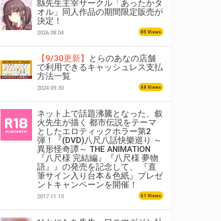
緜先生主宰サークル「あったかタ
オル」同人作品の期間限定販売が
決定！
85 Views
2026.08.04
【9/30更新】
とらのあなの店舗
で利用できるキャッシュレス支払
方法一覧
68 Views
2024.09.30
ネット上で話題沸騰となった、叙
火先生が描く 都市伝説をテーマ
としたエロティックホラー第2
弾！『(DVD)八尺八話快樂巡り ～
異形怪奇譚～ THE ANIMATION
『八尺様 完結編』『八尺様 夢物
語』』の発売を記念して、 『直
筆サイン入り台本＆色紙』プレゼ
ントキャンペーンを開催！
61 Views
2017.11.13