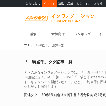
とらのあな
インフォ
通販
店舗
とらコイン
とら婚
総合
女性向け
ランキング
イラ
TOP
「一騎当千」の記事一覧
「一騎当千」タグ記事一覧
とらのあなインフォメーションでは、「「真・一騎当千」B
ン開催決定！」や「【(BD・DVD)『一騎当千 Weste
ト・キャンペーン開催決定！！」など、一騎当千に関
いち早くお届けします！
関連タグ：
#伊瀬茉莉也
#大橋彩香
#沼倉愛美
#浅野