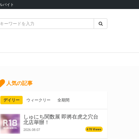
ルバイト
人気の記事
デイリー
ウィークリー
全期間
しゅにち関数展 即將在虎之穴台
北店舉辦！
670 Views
2026.08.07