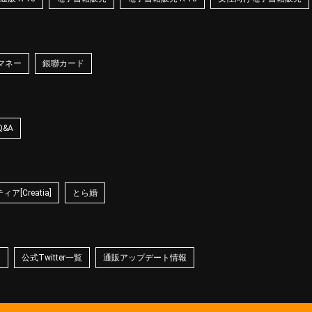
マネー
銀聯カード
Q&A
ア[Creatia]
とら婚
☆
公式Twitter一覧
通販アップデート情報