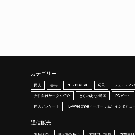
カテゴリー
同人
書籍
CD・BD/DVD
玩具
フェア・イ
女性向けサークル紹介
とらのあな×韓国
PCゲーム
同人アンケート
B-Awesome(ビーオーサム）インタビュ
通信販売
通信販売
通信販売 R-18
女性向け通販
女性向け通