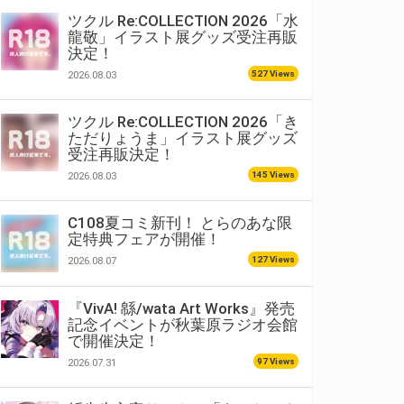
ツクル Re:COLLECTION 2026「水
龍敬」イラスト展グッズ受注再販
決定！
527 Views
2026.08.03
ツクル Re:COLLECTION 2026「き
ただりょうま」イラスト展グッズ
受注再販決定！
145 Views
2026.08.03
C108夏コミ新刊！ とらのあな限
定特典フェアが開催！
127 Views
2026.08.07
『VivA! 緜/wata Art Works』発売
記念イベントが秋葉原ラジオ会館
で開催決定！
97 Views
2026.07.31