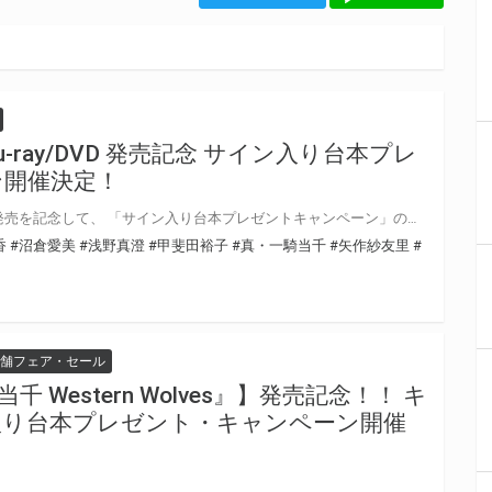
-ray/DVD 発売記念 サイン入り台本プレ
ン開催決定！
「真・一騎当千」Blu-ray/DVDの発売を記念して、 「サイン入り台本プレゼントキャンペーン」の開催が決定しました！ 対象店舗にて対象商品をご購入いただいた方の中から抽選でキャストの直筆サイン入り台本をプレゼントいたします！ ぜひご応募ください♪
香
#沼倉愛美
#浅野真澄
#甲斐田裕子
#真・一騎当千
#矢作紗友里
#
舗フェア・セール
当千 Western Wolves』】発売記念！！ キ
入り台本プレゼント・キャンペーン開催