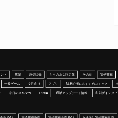
ベント
店舗
通信販売
とらのあな限定版
その他
電子書籍
一般ゲーム
女性向け
アプリ
BL初心者におすすめコミック
ー
今日のメルマガ
Fantia
通販アップデート情報
印刷所インタビ
販 R-18
電子書籍販売
電子書籍販売 R-18
女性向け電子書籍販売