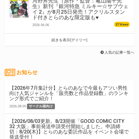
河野丼先生（原作・監督：亀山陽平先
生）新刊『銀河特急 ミルキー☆サブウェ
イ 2』が8月25日発売！アクリルスタン
ド付きとらのあな限定版も♥
27 Views
2026.06.06
続きを表示(デイリー)
人気の記事一覧へ
お知らせ
【2026年7月集計分】とらのあなで今最もアツい男性
向け人気ジャンルを「販売数と作品登録数」のランキ
ング形式でご紹介！
2026.08.05
サークル様向け
【2026/08/03更新。8/23開催「GOOD COMIC CITY
32 大阪」事前発送申請受付開始しました。申請締
切：8/20(木)】とらのあな委託作品を イベント会場で
発送受付！