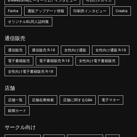
B-Awesome(ビーオーサム）インタビュー
今日のメルマガ
Fantia
通販アップデート情報
印刷所インタビュー
Creatia
オリジナルBL同人誌特集
通信販売
通信販売
通信販売 R-18
女性向け通販
女性向け通販 R-18
電子書籍販売
電子書籍販売 R-18
女性向け電子書籍販売
女性向け電子書籍販売 R-18
店舗
店舗一覧
店舗在庫検索
店舗に関するQ&A
電子マネー
銀聯カード
サークル向け