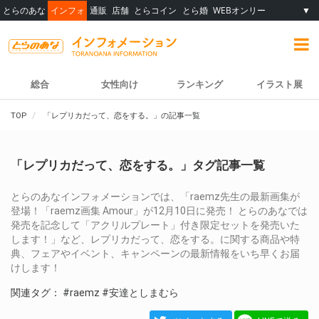
とらのあな
インフォ
通販
店舗
とらコイン
とら婚
WEBオンリー
▼
総合
女性向け
ランキング
イラスト展
TOP
「レプリカだって、恋をする。」の記事一覧
「レプリカだって、恋をする。」タグ記事一覧
とらのあなインフォメーションでは、「raemz先生の最新画集が
登場！「raemz画集 Amour」が12月10日に発売！ とらのあなでは
発売を記念して「アクリルプレート」付き限定セットを発売いた
します！」など、レプリカだって、恋をする。に関する商品や特
典、フェアやイベント、キャンペーンの最新情報をいち早くお届
けします！
関連タグ：
#raemz
#安達としまむら