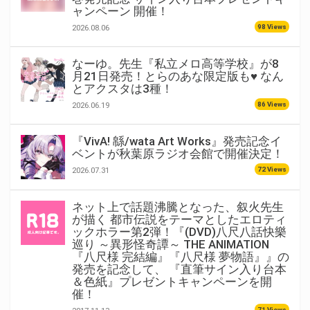
ャンペーン 開催！
98 Views
2026.08.06
なーゆ。先生『私立メロ高等学校』が8
月21日発売！とらのあな限定版も♥ なん
とアクスタは3種！
86 Views
2026.06.19
『VivA! 緜/wata Art Works』発売記念イ
ベントが秋葉原ラジオ会館で開催決定！
72 Views
2026.07.31
ネット上で話題沸騰となった、叙火先生
が描く 都市伝説をテーマとしたエロティ
ックホラー第2弾！『(DVD)八尺八話快樂
巡り ～異形怪奇譚～ THE ANIMATION
『八尺様 完結編』『八尺様 夢物語』』の
発売を記念して、 『直筆サイン入り台本
＆色紙』プレゼントキャンペーンを開
催！
71 Views