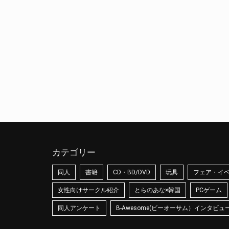
カテゴリー
同人
書籍
CD・BD/DVD
玩具
フェア・イ
女性向けサークル紹介
とらのあな×韓国
PCゲーム
同人アンケート
B-Awesome(ビーオーサム）インタビュ