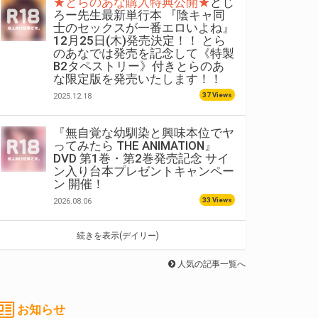
★とらのあな購入特典公開★
どじ
ろー先生最新単行本 『陰キャ同
士のセックスが一番エロいよね』
12月25日(木)発売決定！！ とら
のあなでは発売を記念して《特製
B2タペストリー》付きとらのあ
な限定版を発売いたします！！
37 Views
2025.12.18
『無自覚な幼馴染と興味本位でヤ
ってみたら THE ANIMATION』
DVD 第1巻・第2巻発売記念 サイ
ン入り台本プレゼントキャンペー
ン 開催！
33 Views
2026.08.06
続きを表示(デイリー)
人気の記事一覧へ
お知らせ