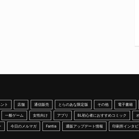
ベント
店舗
通信販売
とらのあな限定版
その他
電子書籍
一般ゲーム
女性向け
アプリ
BL初心者におすすめコミック
ー
今日のメルマガ
Fantia
通販アップデート情報
印刷所インタビ