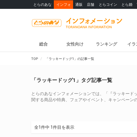
とらのあな
インフォ
通販
店舗
とらコイン
とら婚
総合
女性向け
ランキング
イラ
TOP
「ラッキードッグ1」の記事一覧
「ラッキードッグ1」タグ記事一覧
とらのあなインフォメーションでは、「『ラッキードッ
関する商品や特典、フェアやイベント、キャンペーン
全1件中 1件目を表示