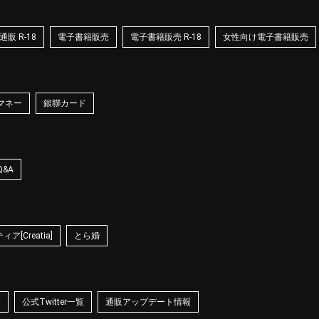
販 R-18
電子書籍販売
電子書籍販売 R-18
女性向け電子書籍販売
マネー
銀聯カード
Q&A
ア[Creatia]
とら婚
☆
公式Twitter一覧
通販アップデート情報