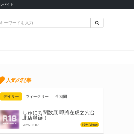
ルバイト
人気の記事
デイリー
ウィークリー
全期間
しゅにち関数展 即將在虎之穴台
北店舉辦！
1094 Views
2026.08.07