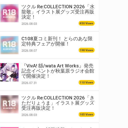
ツクル Re:COLLECTION 2026「水
龍敬」イラスト展グッズ受注再販
決定！
450 Views
2026.08.03
C108夏コミ新刊！ とらのあな限
定特典フェアが開催！
198 Views
2026.08.07
『VivA! 緜/wata Art Works』発売
記念イベントが秋葉原ラジオ会館
で開催決定！
110 Views
2026.07.31
ツクル Re:COLLECTION 2026「き
ただりょうま」イラスト展グッズ
受注再販決定！
105 Views
2026.08.03