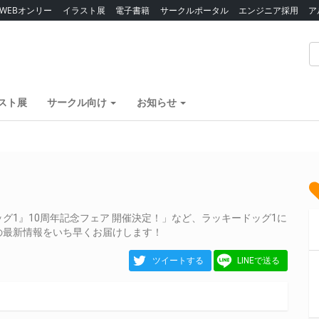
WEBオンリー
イラスト展
電子書籍
サークルポータル
エンジニア採用
ア
スト展
サークル向け
お知らせ
グ1』10周年記念フェア 開催決定！」など、ラッキードッグ1に
の最新情報をいち早くお届けします！
ツイートする
LINEで送る