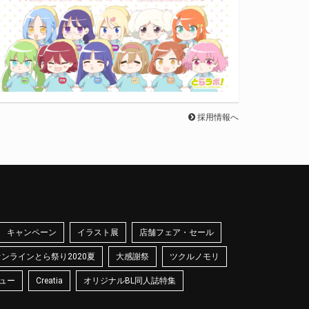
採用情報へ
キャンペーン
イラスト展
店舗フェア・セール
オンラインとら祭り2020夏
大感謝祭
ツクルノモリ
ュー
Creatia
オリジナルBL同人誌特集