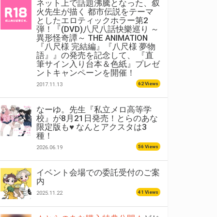
ネット上で話題沸騰となった、叙
火先生が描く 都市伝説をテーマ
としたエロティックホラー第2
弾！『(DVD)八尺八話快樂巡り ～
異形怪奇譚～ THE ANIMATION
『八尺様 完結編』『八尺様 夢物
語』』の発売を記念して、 『直
筆サイン入り台本＆色紙』プレゼ
ントキャンペーンを開催！
62 Views
2017.11.13
なーゆ。先生『私立メロ高等学
校』が8月21日発売！とらのあな
限定版も♥ なんとアクスタは3
種！
56 Views
2026.06.19
イベント会場での委託受付のご案
内
41 Views
2025.11.22