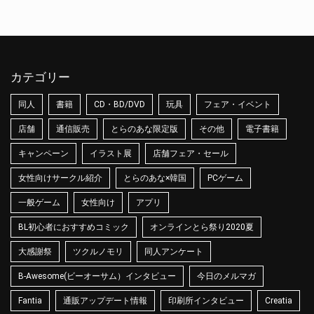
カテゴリー
同人
書籍
CD・BD/DVD
玩具
フェア・イベント
店舗
通信販売
とらのあな限定版
その他
電子書籍
キャンペーン
イラスト展
店舗フェア・セール
女性向けサークル紹介
とらのあな×韓国
PCゲーム
一般ゲーム
女性向け
アプリ
BL初心者におすすめコミック
オンラインとら祭り2020夏
大感謝祭
ツクルノモリ
同人アンケート
B-Awesome(ビーオーサム）インタビュー
今日のメルマガ
Fantia
通販アップデート情報
印刷所インタビュー
Creatia