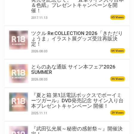
＆色紙』プレゼントキャンペーンを開
催！
65 Views
2017.11.13
ツクル Re:COLLECTION 2026「きただり
ょうま」イラスト展グッズ受注再販決
定！
64 Views
2026.08.03
とらのあな通販 サイン本フェア2026
SUMMER
36 Views
2026.08.03
『夏と箱 第1話電話ボックスでボーイミ
ーツガール』DVD発売記念 サイン入り台
本プレゼントキャンペーン 開催！
29 Views
2025.11.11
『武田弘光展～秘密の感射祭～』開催決