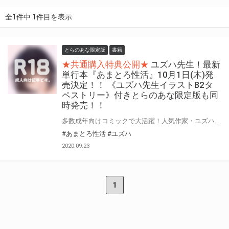
全1件中 1件目を表示
とらのあな限定版
書籍
★共通購入特典公開★
ユズハ先生！最新
単行本『あまとろ性活』10月1日(木)発
売決定！！ 《ユズハ先生イラストB2タ
ペストリー》付きとらのあな限定版も同
時発売！！
多数成年向けコミックで大活躍！人気作家・ユズハ先生3冊目の単行本がワニマガジン社から登場！！ イチャラブ漫画満載！ユズハ先生待望の最新単行本『あまとろ性活』が発売決定！！！ そして！とらのあなではユズハ先生最新単行本『あまとろ性活』の発売を記念して、 《ユズハ先生イラストB2タペストリー》付きとらのあな限定版をご用意しました！！ お買い逃がしのないよう、是非お求めください！
#あまとろ性活
#ユズハ
2020.09.23
1