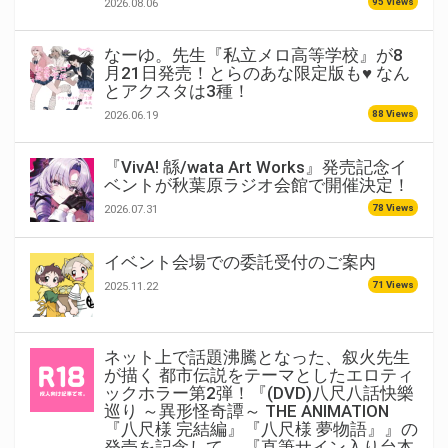
95 Views
2026.08.06
なーゆ。先生『私立メロ高等学校』が8
月21日発売！とらのあな限定版も♥ なん
とアクスタは3種！
88 Views
2026.06.19
『VivA! 緜/wata Art Works』発売記念イ
ベントが秋葉原ラジオ会館で開催決定！
78 Views
2026.07.31
イベント会場での委託受付のご案内
71 Views
2025.11.22
ネット上で話題沸騰となった、叙火先生
が描く 都市伝説をテーマとしたエロティ
ックホラー第2弾！『(DVD)八尺八話快樂
巡り ～異形怪奇譚～ THE ANIMATION
『八尺様 完結編』『八尺様 夢物語』』の
発売を記念して、 『直筆サイン入り台本