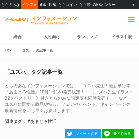
とらのあな
インフォ
通販
店舗
とらコイン
とら婚
WEBオンリー
▼
総合
女性向け
ランキング
イラスト展
TOP
「ユズハ」の記事一覧
「ユズハ」タグ記事一覧
とらのあなインフォメーションでは、「ユズハ先生！最新単行本
『あまとろ性活』10月1日(木)発売決定！！ 《ユズハ先生イラスト
B2タペストリー》付きとらのあな限定版も同時発売！！」など、
ユズハに関する商品や特典、フェアやイベント、キャンペーンの
最新情報をいち早くお届けします！
関連タグ：
#あまとろ性活
ツイートする
LINEで送る