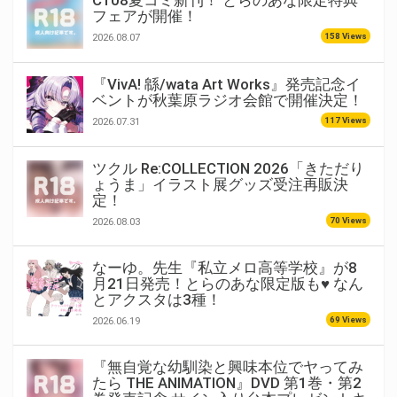
C108夏コミ新刊！ とらのあな限定特典
フェアが開催！
158 Views
2026.08.07
『VivA! 緜/wata Art Works』発売記念イ
ベントが秋葉原ラジオ会館で開催決定！
117 Views
2026.07.31
ツクル Re:COLLECTION 2026「きただり
ょうま」イラスト展グッズ受注再販決
定！
70 Views
2026.08.03
なーゆ。先生『私立メロ高等学校』が8
月21日発売！とらのあな限定版も♥ なん
とアクスタは3種！
69 Views
2026.06.19
『無自覚な幼馴染と興味本位でヤってみ
たら THE ANIMATION』DVD 第1巻・第2