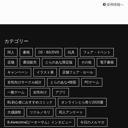
採用情報へ
カテゴリー
同人
書籍
CD・BD/DVD
玩具
フェア・イベント
店舗
通信販売
とらのあな限定版
その他
電子書籍
キャンペーン
イラスト展
店舗フェア・セール
女性向けサークル紹介
とらのあな×韓国
PCゲーム
一般ゲーム
女性向け
アプリ
BL初心者におすすめコミック
オンラインとら祭り2020夏
大感謝祭
ツクルノモリ
同人アンケート
B-Awesome(ビーオーサム）インタビュー
今日のメルマガ