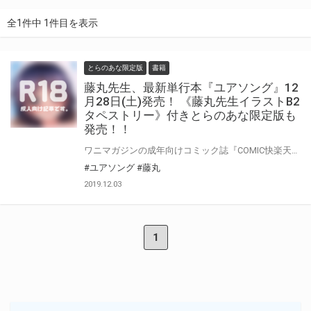
全1件中 1件目を表示
とらのあな限定版
書籍
藤丸先生、最新単行本『ユアソング』12
月28日(土)発売！ 《藤丸先生イラストB2
タペストリー》付きとらのあな限定版も
発売！！
ワニマガジンの成年向けコミック誌『COMIC快楽天』の人気作家・藤丸先生、単行本第二弾がついに登場！！ 前刊『ラブミーテンダー』より2年ぶり！『COMIC快楽天』掲載作品をまとめた1冊が令和元年の終わりに発売決定！！ とらのあなでは発売を記念して、《藤丸先生イラストB2タペストリー》付き限定版をご用意しました。 お買い逃がしのないよう、是非お求めください！
#ユアソング
#藤丸
2019.12.03
1