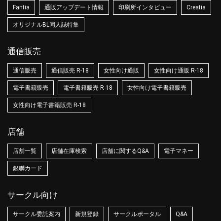
Fantia
通販アップデート情報
印刷所インタビュー
Creatia
オリジナルBL同人誌特集
通信販売
通信販売
通信販売 R-18
女性向け通販
女性向け通販 R-18
電子書籍販売
電子書籍販売 R-18
女性向け電子書籍販売
女性向け電子書籍販売 R-18
店舗
店舗一覧
店舗在庫検索
店舗に関するQ&A
電子マネー
銀聯カード
サークル向け
サークル委託案内
新規登録
サークルポータル
Q&A