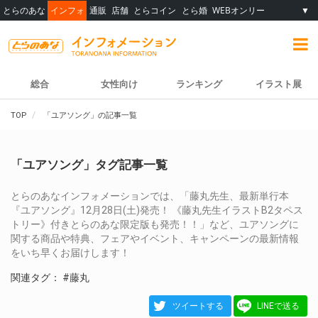
とらのあな
インフォ
通販
店舗
とらコイン
とら婚
WEBオンリー
▼
総合
女性向け
ランキング
イラスト展
TOP
「ユアソング」の記事一覧
「ユアソング」タグ記事一覧
とらのあなインフォメーションでは、「藤丸先生、最新単行本
『ユアソング』12月28日(土)発売！ 《藤丸先生イラストB2タペス
トリー》付きとらのあな限定版も発売！！」など、ユアソングに
関する商品や特典、フェアやイベント、キャンペーンの最新情報
をいち早くお届けします！
関連タグ：
#藤丸
ツイートする
LINEで送る