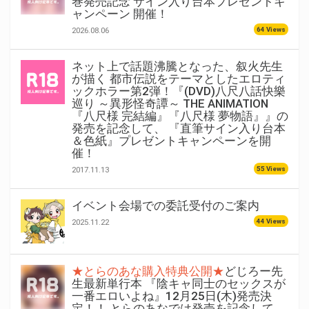
巻発売記念 サイン入り台本プレゼントキ
ャンペーン 開催！
64 Views
2026.08.06
ネット上で話題沸騰となった、叙火先生
が描く 都市伝説をテーマとしたエロティ
ックホラー第2弾！『(DVD)八尺八話快樂
巡り ～異形怪奇譚～ THE ANIMATION
『八尺様 完結編』『八尺様 夢物語』』の
発売を記念して、 『直筆サイン入り台本
＆色紙』プレゼントキャンペーンを開
催！
55 Views
2017.11.13
イベント会場での委託受付のご案内
44 Views
2025.11.22
★とらのあな購入特典公開★
どじろー先
生最新単行本 『陰キャ同士のセックスが
一番エロいよね』12月25日(木)発売決
定！！ とらのあなでは発売を記念して