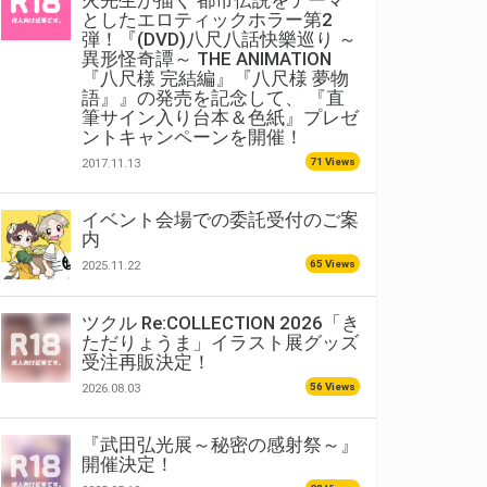
火先生が描く 都市伝説をテーマ
としたエロティックホラー第2
弾！『(DVD)八尺八話快樂巡り ～
異形怪奇譚～ THE ANIMATION
『八尺様 完結編』『八尺様 夢物
語』』の発売を記念して、 『直
筆サイン入り台本＆色紙』プレゼ
ントキャンペーンを開催！
71 Views
2017.11.13
イベント会場での委託受付のご案
内
65 Views
2025.11.22
ツクル Re:COLLECTION 2026「き
ただりょうま」イラスト展グッズ
受注再販決定！
56 Views
2026.08.03
『武田弘光展～秘密の感射祭～』
開催決定！