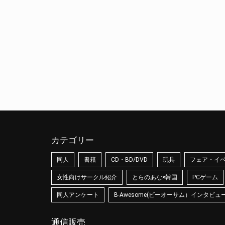
カテゴリー
同人
書籍
CD・BD/DVD
玩具
フェア・イ
女性向けサークル紹介
とらのあな×韓国
PCゲーム
同人アンケート
B-Awesome(ビーオーサム）インタビュ
通信販売