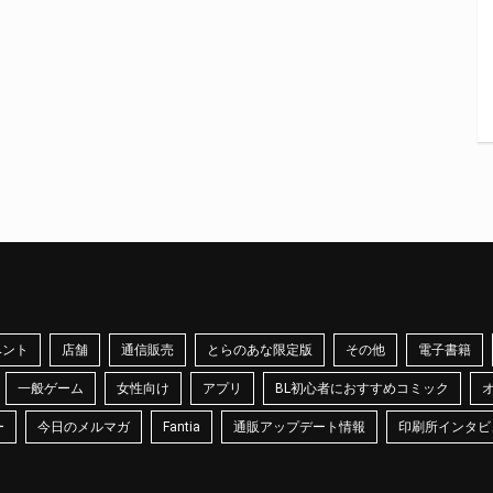
ベント
店舗
通信販売
とらのあな限定版
その他
電子書籍
一般ゲーム
女性向け
アプリ
BL初心者におすすめコミック
ー
今日のメルマガ
Fantia
通販アップデート情報
印刷所インタビ