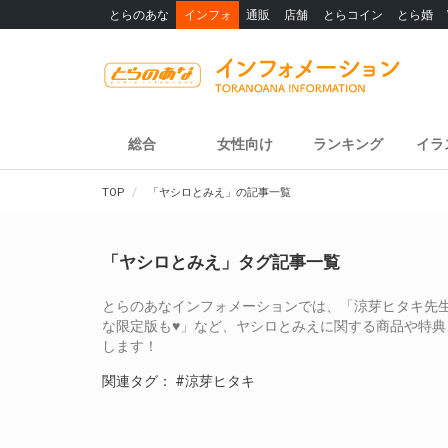
とらのあな
インフォ
通販
店舗
とらコイン
とら婚
総合
女性向け
ランキング
イラ
TOP
「ヤシロとみえ」の記事一覧
「ヤシロとみえ」タグ記事一覧
とらのあなインフォメーションでは、「涼芽ヒタキ先生
な限定版も♥」など、ヤシロとみえに関する商品や特
します！
関連タグ：
#涼芽ヒタキ