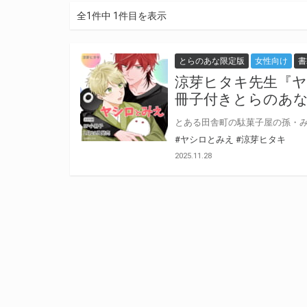
全1件中 1件目を表示
とらのあな限定版
女性向け
書
涼芽ヒタキ先生『ヤ
冊子付きとらのあな
#ヤシロとみえ
#涼芽ヒタキ
2025.11.28