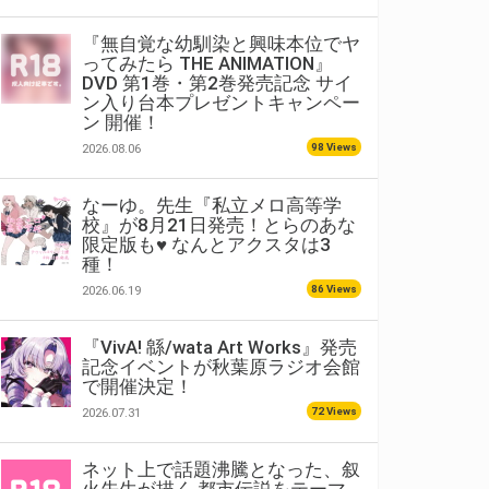
『無自覚な幼馴染と興味本位でヤ
ってみたら THE ANIMATION』
DVD 第1巻・第2巻発売記念 サイ
ン入り台本プレゼントキャンペー
ン 開催！
98 Views
2026.08.06
なーゆ。先生『私立メロ高等学
校』が8月21日発売！とらのあな
限定版も♥ なんとアクスタは3
種！
86 Views
2026.06.19
『VivA! 緜/wata Art Works』発売
記念イベントが秋葉原ラジオ会館
で開催決定！
72 Views
2026.07.31
ネット上で話題沸騰となった、叙