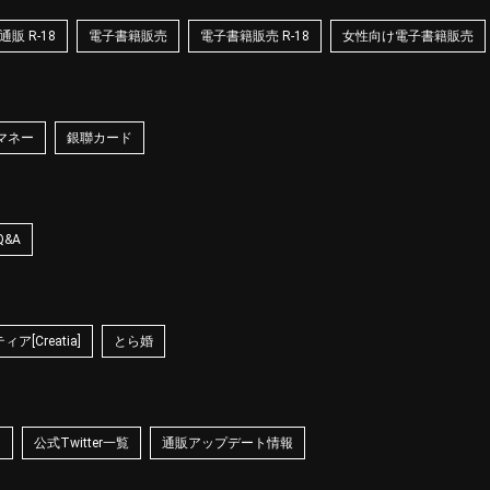
販 R-18
電子書籍販売
電子書籍販売 R-18
女性向け電子書籍販売
マネー
銀聯カード
Q&A
ア[Creatia]
とら婚
☆
公式Twitter一覧
通販アップデート情報