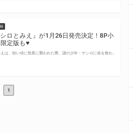
籍
シロとみえ』が1月26日発売決定！8P小
限定版も♥
とある田舎町の駄菓子屋の孫・みえは、幼い頃に怪異に襲われた際、謎の少年・ヤシロに命を救われる。 しかし人ならざる存在であるヤシロの力に怯え、みえは彼に「バケモノ」と言い放ってしまう。 その日を境にヤシロは姿を消し、二人は離れ離れに。 時が経ち、青年になったみえはヤシロとの再会を果たす。 後悔を胸に「傷つけてごめんなさい」「また友達になってくれる？」ともう一度関係を築こうとするみえ。 一方でヤシロは幼い頃からみえに対して淡い恋心を抱いており、二人の距離が縮まる中、想いはさらに強くなっていく。 再び交わる二人の関係は、かつての“友達”とは少し違う──。 人間と人外、そして友情と恋心の狭間で揺れる二人の、切なくも優しい物語。 涼芽ヒタキ先生新刊『ヤシロとみえ』が1月26日発売！ とらのあなでは刊行を記念して描き下ろし入り8P小冊子付きとらのあな限定版を発売致します♥ 池袋店・通販にて予約開始！とらのあな限定版は数量限定生産となりますので、お早めにご予約下さい！
1