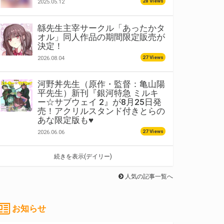
28 Views
2025.05.12
緜先生主宰サークル「あったかタ
オル」同人作品の期間限定販売が
決定！
27 Views
2026.08.04
河野丼先生（原作・監督：亀山陽
平先生）新刊『銀河特急 ミルキ
ー☆サブウェイ 2』が8月25日発
売！アクリルスタンド付きとらの
あな限定版も♥
27 Views
2026.06.06
続きを表示(デイリー)
人気の記事一覧へ
お知らせ