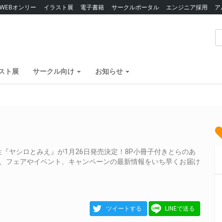
WEBオンリー
イラスト展
電子書籍
サークルポータル
エンジニア採用
ア
スト展
サークル向け
お知らせ
『ヤシロとみえ』が1月26日発売決定！8P小冊子付きとらのあ
典、フェアやイベント、キャンペーンの最新情報をいち早くお届け
ツイートする
LINEで送る