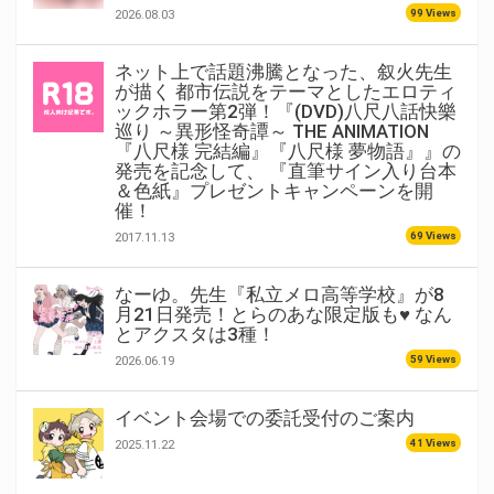
99 Views
2026.08.03
ネット上で話題沸騰となった、叙火先生
が描く 都市伝説をテーマとしたエロティ
ックホラー第2弾！『(DVD)八尺八話快樂
巡り ～異形怪奇譚～ THE ANIMATION
『八尺様 完結編』『八尺様 夢物語』』の
発売を記念して、 『直筆サイン入り台本
＆色紙』プレゼントキャンペーンを開
催！
69 Views
2017.11.13
なーゆ。先生『私立メロ高等学校』が8
月21日発売！とらのあな限定版も♥ なん
とアクスタは3種！
59 Views
2026.06.19
イベント会場での委託受付のご案内
41 Views
2025.11.22