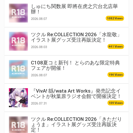
しゅにち関数展 即將在虎之穴台北店舉
辦！
1082 Views
2026.08.07
ツクル Re:COLLECTION 2026「水龍敬」
イラスト展グッズ受注再販決定！
441 Views
2026.08.03
C108夏コミ新刊！ とらのあな限定特典
フェアが開催！
194 Views
2026.08.07
『VivA! 緜/wata Art Works』発売記念イ
ベントが秋葉原ラジオ会館で開催決定！
109 Views
2026.07.31
ツクル Re:COLLECTION 2026「きただり
ょうま」イラスト展グッズ受注再販決
定！