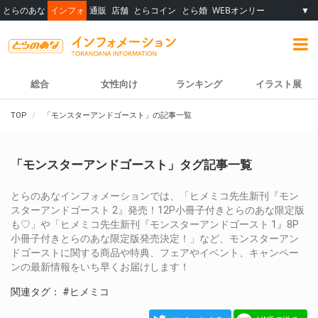
とらのあな
インフォ
通販
店舗
とらコイン
とら婚
WEBオンリー
▼
総合
女性向け
ランキング
イラスト展
TOP
「モンスターアンドゴースト」の記事一覧
「モンスターアンドゴースト」タグ記事一覧
とらのあなインフォメーションでは、「ヒメミコ先生新刊『モン
スターアンドゴースト 2』発売！12P小冊子付きとらのあな限定版
も♡」や「ヒメミコ先生新刊『モンスターアンドゴースト 1』8P
小冊子付きとらのあな限定版発売決定！」など、モンスターアン
ドゴーストに関する商品や特典、フェアやイベント、キャンペー
ンの最新情報をいち早くお届けします！
関連タグ：
#ヒメミコ