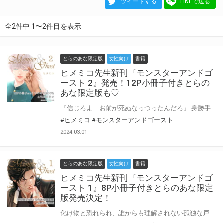
ツイートする
LINEで送る
全2件中 1〜2件目を表示
とらのあな限定版
女性向け
書籍
ヒメミコ先生新刊『モンスターアンドゴ
ースト 2』発売！12P小冊子付きとらの
あな限定版も♡
『信じろよ お前が死ぬなっつったんだろ』 身勝手な理由で過去を引きずる彩に刺された椿は重傷を負うが怪我を顧みず、自分の傍から離れることで消えてしまった兜を探し回る。 ──生前、母と仲睦まじく生活していた兜に起こった悲劇とは… 知られざる過去、そして様々な理由が明らかになっていく。 言葉で語らずとも互いの存在に惹かれ合う２人。 その想いと裏腹に触れられない現実に苦しむが、イビツの突拍子もない”禊”の提案によって解消され…！？ 孤高な、化け物と呼ばれる高校生×美しすぎる幽霊の切ない純愛ストーリー。 ヒメミコ先生新刊『モンスターアンドゴースト 2』4月25日に発売決定！ とらのあなでは刊行を記念して描き下ろし入り12P小冊子付きとらのあな限定版を発売致します！ 店舗・通販にて予約開始！とらのあな限定版は数量限定生産となりますので、お早めにご予約下さい！
#ヒメミコ
#モンスターアンドゴースト
2024.03.01
とらのあな限定版
女性向け
書籍
ヒメミコ先生新刊『モンスターアンドゴ
ースト 1』8P小冊子付きとらのあな限定
版発売決定！
化け物と恐れられ、誰からも理解されない孤独な戸純椿は高校の転校初日から暴力沙汰で注目を浴びていた。 己の行動が全て裏目に出てしまう運命をただただ受け入れる日々。 そんな椿の前に、息をのむほどに美しく宝石の様な瞳を輝かせた勇樹兜が現れる。 暴君と恐れられる椿の真意を理解してくれる兜によって希望を失っていた心が徐々に溶かされていくのだが… ”兜”はもうこの世にはいない幽霊だったーー。 孤高な、化け物と呼ばれる高校生×美しすぎる幽霊の切ない純愛ストーリー。 ヒメミコ先生デビューコミックス『モンスターアンドゴースト 1』8月24日に発売決定！ とらのあなでは刊行を記念して描き下ろし入り8P小冊子付きとらのあな限定版を発売致します！ 店舗・通販にて予約開始！とらのあな限定版は数量限定生産となりますので、お早めにご予約下さい！