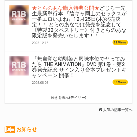
★とらのあな購入特典公開★
どじろー先
生最新単行本 『陰キャ同士のセックスが
一番エロいよね』12月25日(木)発売決
定！！ とらのあなでは発売を記念して
《特製B2タペストリー》付きとらのあな
限定版を発売いたします！！
38 Views
2025.12.18
『無自覚な幼馴染と興味本位でヤってみ
たら THE ANIMATION』DVD 第1巻・第2
巻発売記念 サイン入り台本プレゼントキ
ャンペーン 開催！
36 Views
2026.08.06
続きを表示(デイリー)
人気の記事一覧へ
お知らせ