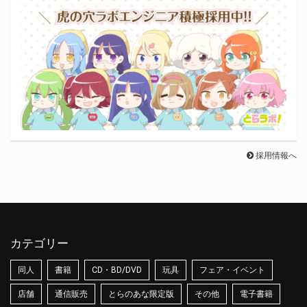
採用情報へ
カテゴリー
同人
書籍
CD・BD/DVD
玩具
フェア・イベント
店舗
通信販売
とらのあな限定版
その他
電子書籍