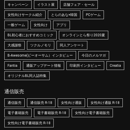
キャンペーン
イラスト展
店舗フェア・セール
女性向けサークル紹介
とらのあな×韓国
PCゲーム
一般ゲーム
女性向け
アプリ
BL初心者におすすめコミック
オンラインとら祭り2020夏
大感謝祭
ツクルノモリ
同人アンケート
B-Awesome(ビーオーサム）インタビュー
今日のメルマガ
Fantia
通販アップデート情報
印刷所インタビュー
Creatia
オリジナルBL同人誌特集
通信販売
通信販売
通信販売 R-18
女性向け通販
女性向け通販 R-18
電子書籍販売
電子書籍販売 R-18
女性向け電子書籍販売
女性向け電子書籍販売 R-18