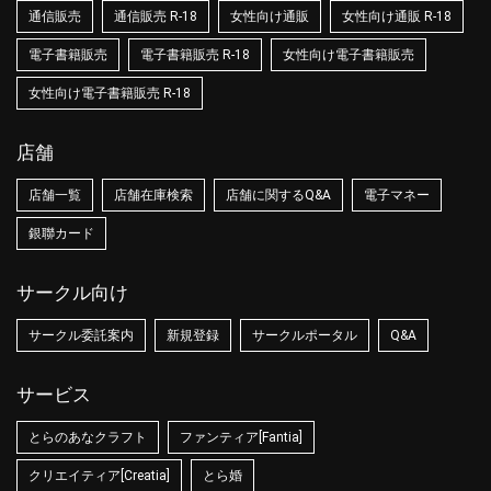
通信販売
通信販売 R-18
女性向け通販
女性向け通販 R-18
電子書籍販売
電子書籍販売 R-18
女性向け電子書籍販売
女性向け電子書籍販売 R-18
店舗
店舗一覧
店舗在庫検索
店舗に関するQ&A
電子マネー
銀聯カード
サークル向け
サークル委託案内
新規登録
サークルポータル
Q&A
サービス
とらのあなクラフト
ファンティア[Fantia]
クリエイティア[Creatia]
とら婚