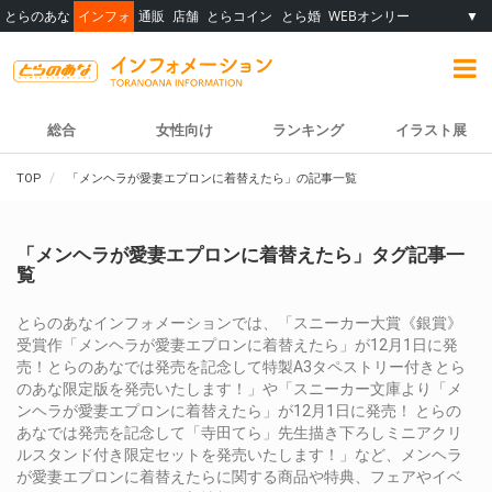
とらのあな
インフォ
通販
店舗
とらコイン
とら婚
WEBオンリー
▼
総合
女性向け
ランキング
イラスト展
TOP
「メンヘラが愛妻エプロンに着替えたら」の記事一覧
「メンヘラが愛妻エプロンに着替えたら」タグ記事一
覧
とらのあなインフォメーションでは、「スニーカー大賞《銀賞》
受賞作「メンヘラが愛妻エプロンに着替えたら」が12月1日に発
売！とらのあなでは発売を記念して特製A3タペストリー付きとら
のあな限定版を発売いたします！」や「スニーカー文庫より「メ
ンヘラが愛妻エプロンに着替えたら」が12月1日に発売！ とらの
あなでは発売を記念して「寺田てら」先生描き下ろしミニアクリ
ルスタンド付き限定セットを発売いたします！」など、メンヘラ
が愛妻エプロンに着替えたらに関する商品や特典、フェアやイベ