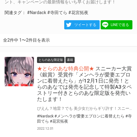
ント、キャンペーンの最新情報をいち早くお届けします！
関連タグ：
#Nardack
#寺田てら
#花宮拓夜
ツイートする
LINEで送る
全2件中 1〜2件目を表示
とらのあな限定版
書籍
★とらのあな特典公開★
スニーカー大賞
《銀賞》受賞作「メンヘラが愛妻エプロ
ンに着替えたら」が12月1日に発売！と
らのあなでは発売を記念して特製A3タペ
ストリー付きとらのあな限定版を発売い
たします！
ぴえん？地雷？でも 美少女だからギリ許す！スニーカー大賞《銀賞》受賞作 『メンヘラが愛妻エプロンに着替えたら』が12月1日(木)に発売！ とらのあなでは発売を記念して「特製A3タペストリー付き」とらのあな限定版を発売いたします。 「寺田てら」先生描き下ろしイラストの「ミニアクリルスタンド付き」限定グッズセットも同時発売！ 是非この機会にお買い求めください！
#Nardack
#メンヘラが愛妻エプロンに着替えたら
#寺
田てら
#花宮拓夜
2022.12.01