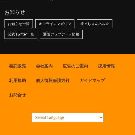
お知らせ
お知らせ一覧
オンラインマガジン
虎々ちゃんネル☆
公式Twitter一覧
通販アップデート情報
委託販売
会社案内
広告のご案内
採用情報
利用規約
個人情報保護方針
ガイドマップ
お問合せ