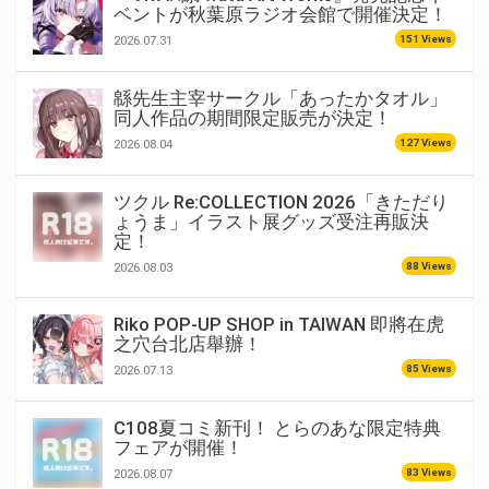
ベントが秋葉原ラジオ会館で開催決定！
151 Views
2026.07.31
緜先生主宰サークル「あったかタオル」
同人作品の期間限定販売が決定！
127 Views
2026.08.04
ツクル Re:COLLECTION 2026「きただり
ょうま」イラスト展グッズ受注再販決
定！
88 Views
2026.08.03
Riko POP-UP SHOP in TAIWAN 即將在虎
之穴台北店舉辦！
85 Views
2026.07.13
C108夏コミ新刊！ とらのあな限定特典
フェアが開催！
83 Views
2026.08.07