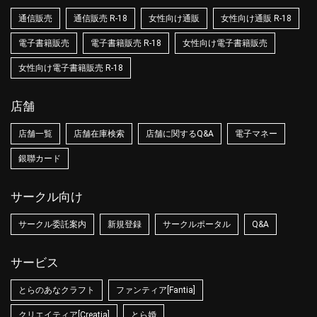
通信販売
通信販売 R-18
女性向け通販
女性向け通販 R-18
電子書籍販売
電子書籍販売 R-18
女性向け電子書籍販売
女性向け電子書籍販売 R-18
店舗
店舗一覧
店舗在庫検索
店舗に関するQ&A
電子マネー
銀聯カード
サークル向け
サークル委託案内
新規登録
サークルポータル
Q&A
サービス
とらのあなクラフト
ファンティア[Fantia]
クリエイティア[Creatia]
とら婚