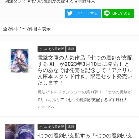
関連タグ：
#七つの魔剣が支配する
#宇野朴人
ツイートする
LINEで送る
全2件中 1〜2件目を表示
とらのあな限定版
書籍
電撃文庫の人気作品「七つの魔剣が支配
する XI」が2023年3月10日に発売！ と
らのあなでは発売を記念して「アクリル
文庫本スタンド付き」限定セット発売い
たします！
魔法バトルファンタジーの第11弾！ 『七つの魔剣が支配する XI』が2023年3月10日（金）に発売！ とらのあなでは最新刊の発売を記念して「アクリル文庫本スタンド付き」限定セット発売いたします！ 是非この機会にお求めください！
#ミユキルリア
#七つの魔剣が支配する
#宇野朴人
2022.12.27
とらのあな限定版
書籍
七つの魔剣が支配する「七つの魔剣が支