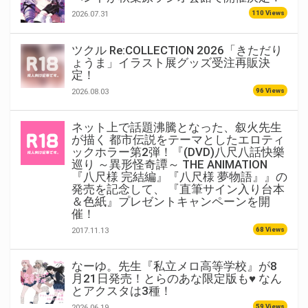
110 Views
2026.07.31
ツクル Re:COLLECTION 2026「きただり
ょうま」イラスト展グッズ受注再販決
定！
96 Views
2026.08.03
ネット上で話題沸騰となった、叙火先生
が描く 都市伝説をテーマとしたエロティ
ックホラー第2弾！『(DVD)八尺八話快樂
巡り ～異形怪奇譚～ THE ANIMATION
『八尺様 完結編』『八尺様 夢物語』』の
発売を記念して、 『直筆サイン入り台本
＆色紙』プレゼントキャンペーンを開
催！
68 Views
2017.11.13
なーゆ。先生『私立メロ高等学校』が8
月21日発売！とらのあな限定版も♥ なん
とアクスタは3種！
59 Views
2026.06.19