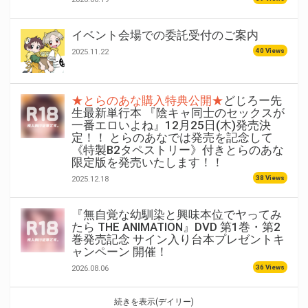
イベント会場での委託受付のご案内
40 Views
2025.11.22
★とらのあな購入特典公開★
どじろー先
生最新単行本 『陰キャ同士のセックスが
一番エロいよね』12月25日(木)発売決
定！！ とらのあなでは発売を記念して
《特製B2タペストリー》付きとらのあな
限定版を発売いたします！！
38 Views
2025.12.18
『無自覚な幼馴染と興味本位でヤってみ
たら THE ANIMATION』DVD 第1巻・第2
巻発売記念 サイン入り台本プレゼントキ
ャンペーン 開催！
36 Views
2026.08.06
続きを表示(デイリー)