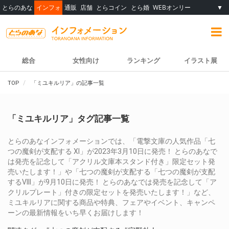
とらのあな
インフォ
通販
店舗
とらコイン
とら婚
WEBオンリー
▼
総合
女性向け
ランキング
イラスト展
TOP
「ミユキルリア」の記事一覧
「ミユキルリア」タグ記事一覧
とらのあなインフォメーションでは、「電撃文庫の人気作品「七
つの魔剣が支配する XI」が2023年3月10日に発売！ とらのあなで
は発売を記念して「アクリル文庫本スタンド付き」限定セット発
売いたします！」や「七つの魔剣が支配する「七つの魔剣が支配
するVIII」が9月10日に発売！ とらのあなでは発売を記念して「ア
クリルプレート」付きの限定セットを発売いたします！」など、
ミユキルリアに関する商品や特典、フェアやイベント、キャンペ
ーンの最新情報をいち早くお届けします！