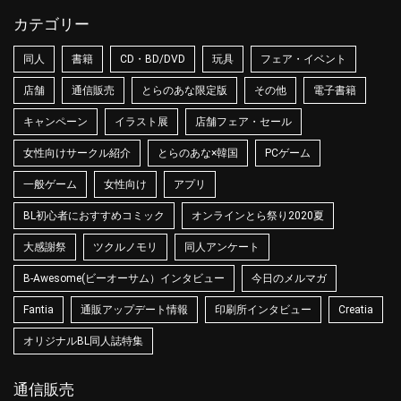
カテゴリー
同人
書籍
CD・BD/DVD
玩具
フェア・イベント
店舗
通信販売
とらのあな限定版
その他
電子書籍
キャンペーン
イラスト展
店舗フェア・セール
女性向けサークル紹介
とらのあな×韓国
PCゲーム
一般ゲーム
女性向け
アプリ
BL初心者におすすめコミック
オンラインとら祭り2020夏
大感謝祭
ツクルノモリ
同人アンケート
B-Awesome(ビーオーサム）インタビュー
今日のメルマガ
Fantia
通販アップデート情報
印刷所インタビュー
Creatia
オリジナルBL同人誌特集
通信販売