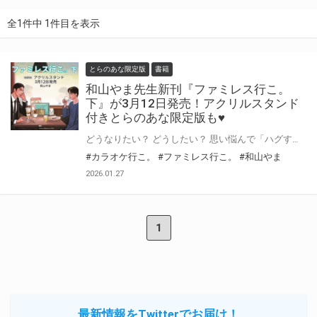
全1件中 1件目を表示
とらのあな限定版
書籍
和山やま先生新刊『ファミレス行こ。
下』が3月12日発売！アクリルスタンド
付きとらのあな限定版も♥
どうなりたい？ どうしたい？ 思い悩んで「ハグする理由」検索。 シリーズ累計160万部突破！ 大学生・岡聡実と、ヤクザ・成田狂児の奇妙な縁の行方は──。 和山やま先生『ファミレス行こ。 下』が3月12日に特装版・通常版同時発売！ 特装版はトランプ付き♡ とらのあなでは刊行を記念してアクリルスタンド付きとらのあな限定版を発売致します♥ 池袋店・通販にて予約開始！とらのあな限定版は数量限定生産となりますので、お早めにご予約下さい！
#カラオケ行こ。
#ファミレス行こ。
#和山やま
2026.01.27
1
最新情報をTwitterでお届け！