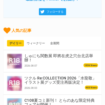
フォローする
人気の記事
デイリー
ウィークリー
全期間
しゅにち関数展 即將在虎之穴台北店舉
辦！
1036 Views
2026.08.07
ツクル Re:COLLECTION 2026「水龍敬」
イラスト展グッズ受注再販決定！
403 Views
2026.08.03
C108夏コミ新刊！ とらのあな限定特典
フェアが開催！