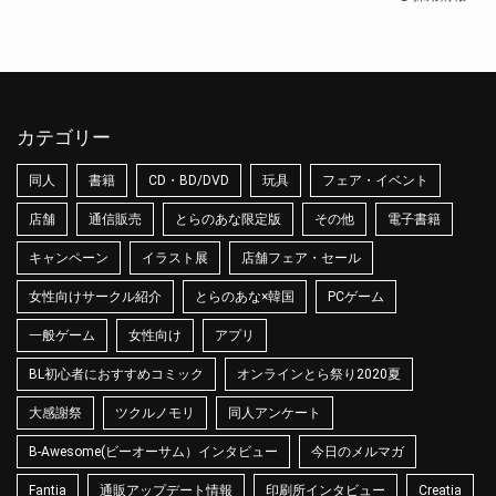
カテゴリー
同人
書籍
CD・BD/DVD
玩具
フェア・イベント
店舗
通信販売
とらのあな限定版
その他
電子書籍
キャンペーン
イラスト展
店舗フェア・セール
女性向けサークル紹介
とらのあな×韓国
PCゲーム
一般ゲーム
女性向け
アプリ
BL初心者におすすめコミック
オンラインとら祭り2020夏
大感謝祭
ツクルノモリ
同人アンケート
B-Awesome(ビーオーサム）インタビュー
今日のメルマガ
Fantia
通販アップデート情報
印刷所インタビュー
Creatia