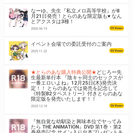
なーゆ。先生『私立メロ高等学校』が8
月21日発売！とらのあな限定版も♥ なん
とアクスタは3種！
59 Views
2026.06.19
イベント会場での委託受付のご案内
40 Views
2025.11.22
★とらのあな購入特典公開★
どじろー先
生最新単行本 『陰キャ同士のセックスが
一番エロいよね』12月25日(木)発売決
定！！ とらのあなでは発売を記念して
《特製B2タペストリー》付きとらのあな
限定版を発売いたします！！
36 Views
2025.12.18
『無自覚な幼馴染と興味本位でヤってみ
たら THE ANIMATION』DVD 第1巻・第2
巻発売記念 サイン入り台本プレゼントキ