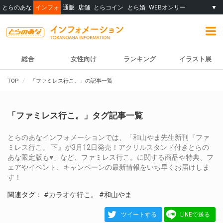
とらのあな
インフォ
通販
店舗
とらコイン
とら婚
WEBオンリー
▼
総合
女性向け
ランキング
イラスト展
TOP
「ファミレス行こ。」の記事一覧
「ファミレス行こ。」タグ記事一覧
とらのあなインフォメーションでは、「和山やま先生新刊『ファ
ミレス行こ。 下』が3月12日発売！アクリルスタンド付きとらの
あな限定版も♥」など、ファミレス行こ。に関する商品や特典、フ
ェアやイベント、キャンペーンの最新情報をいち早くお届けしま
す！
関連タグ：
#カラオケ行こ。
#和山やま
ツイートする
LINEで送る