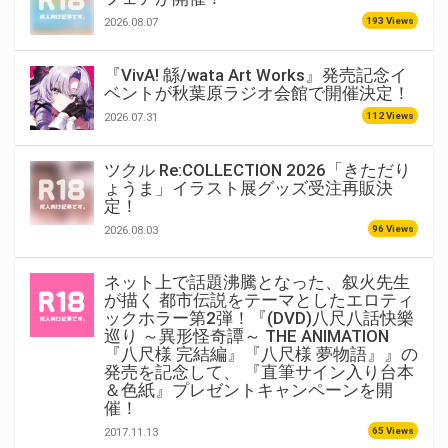
193 Views
2026.08.07
『VivA! 緜/wata Art Works』発売記念イ
ベントが秋葉原ラジオ会館で開催決定！
112 Views
2026.07.31
ツクル Re:COLLECTION 2026「きただり
ょうま」イラスト展グッズ受注再販決
定！
96 Views
2026.08.03
ネット上で話題沸騰となった、叙火先生
が描く 都市伝説をテーマとしたエロティ
ックホラー第2弾！『(DVD)八尺八話快樂
巡り ～異形怪奇譚～ THE ANIMATION
『八尺様 完結編』『八尺様 夢物語』』の
発売を記念して、 『直筆サイン入り台本
＆色紙』プレゼントキャンペーンを開
催！
65 Views
2017.11.13