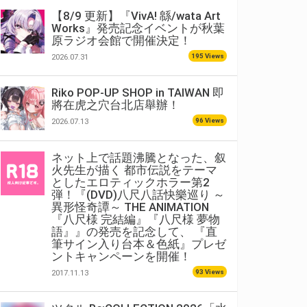
【8/9 更新】『VivA! 緜/wata Art
Works』発売記念イベントが秋葉
原ラジオ会館で開催決定！
195 Views
2026.07.31
Riko POP-UP SHOP in TAIWAN 即
將在虎之穴台北店舉辦！
96 Views
2026.07.13
ネット上で話題沸騰となった、叙
火先生が描く 都市伝説をテーマ
としたエロティックホラー第2
弾！『(DVD)八尺八話快樂巡り ～
異形怪奇譚～ THE ANIMATION
『八尺様 完結編』『八尺様 夢物
語』』の発売を記念して、 『直
筆サイン入り台本＆色紙』プレゼ
ントキャンペーンを開催！
93 Views
2017.11.13