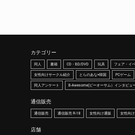
カテゴリー
同人
書籍
CD・BD/DVD
玩具
フェア・イ
女性向けサークル紹介
とらのあな×韓国
PCゲーム
同人アンケート
B-Awesome(ビーオーサム）インタビュ
通信販売
通信販売
通信販売 R-18
女性向け通販
女性向け通
店舗