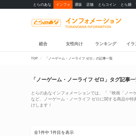
とらのあな
インフォ
通販
店舗
とらコイン
とら婚
総合
女性向け
ランキング
イラ
TOP
「ノーゲーム・ノーライフ ゼロ」の記事一覧
「ノーゲーム・ノーライフ ゼロ」タグ記事一
とらのあなインフォメーションでは、「『映画「ノーゲーム
など、ノーゲーム・ノーライフ ゼロに関する商品や特
けします！
全1件中 1件目を表示