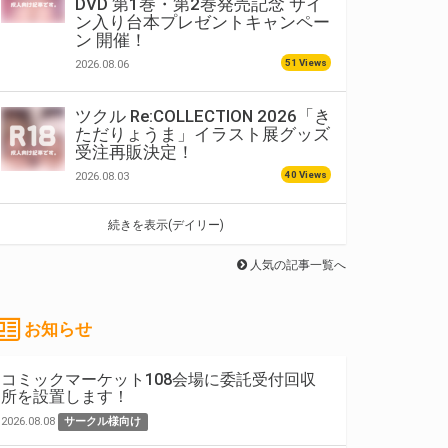
DVD 第1巻・第2巻発売記念 サイ
ン入り台本プレゼントキャンペー
ン 開催！
51 Views
2026.08.06
ツクル Re:COLLECTION 2026「き
ただりょうま」イラスト展グッズ
受注再販決定！
40 Views
2026.08.03
続きを表示(デイリー)
人気の記事一覧へ
お知らせ
コミックマーケット108会場に委託受付回収
所を設置します！
2026.08.08
サークル様向け