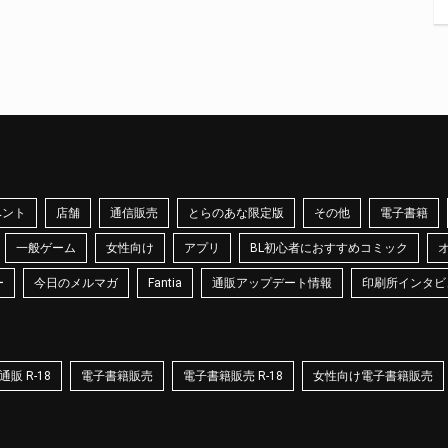
ベント
店舗
通信販売
とらのあな限定版
その他
電子書籍
一般ゲーム
女性向け
アプリ
BL初心者におすすめコミック
ー
今日のメルマガ
Fantia
通販アップデート情報
印刷所インタビ
販 R-18
電子書籍販売
電子書籍販売 R-18
女性向け電子書籍販売