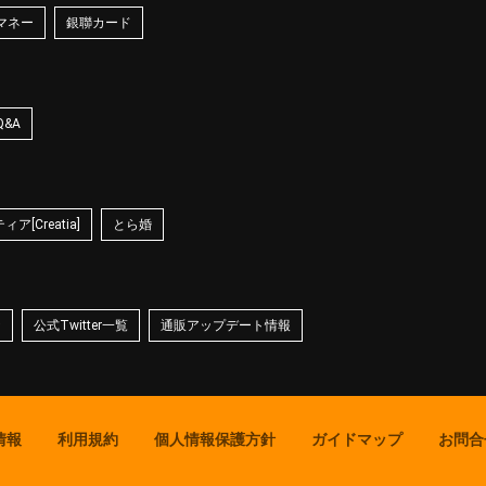
マネー
銀聯カード
Q&A
ア[Creatia]
とら婚
☆
公式Twitter一覧
通販アップデート情報
情報
利用規約
個人情報保護方針
ガイドマップ
お問合