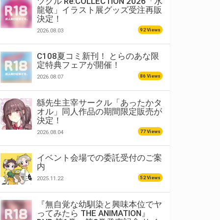
ツクル Re:COLLECTION 2026「水
龍敬」イラスト展グッズ受注再販
決定！
92 Views
2026.08.03
C108夏コミ新刊！ とらのあな限
定特典フェアが開催！
86 Views
2026.08.07
緜先生主宰サークル「あったかタ
オル」同人作品の期間限定販売が
決定！
77 Views
2026.08.04
イベント会場での委託受付のご案
内
52 Views
2025.11.22
『無自覚な幼馴染と興味本位でヤ
ってみたら THE ANIMATION』