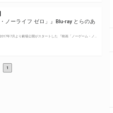
ノーライフ ゼロ」』Blu-ray とらのあ
「さぁ――ゲームをはじめよう」 2017年7月より劇場公開がスタートした 『映画「ノーゲーム・ノーライフ ゼロ」』のBlu-ray＆DVDの発売が決定！ とらのあなでは、Blu-rayにて『とらのあな限定版』を実施致します！！ 気になるとらのあな限定版の特典は… 【アニメ描き下ろしイラスト使用B2タペストリー】！！！ また、とらのあな限定版だけでなく、 とらのあなオリジナル特典として『アニメ描き下ろしイラスト使用名刺ケース』も実施しちゃいます♪ 是非とも、とらのあな対象店舗でご予約・ご購入をお待ちしております♪♪
1