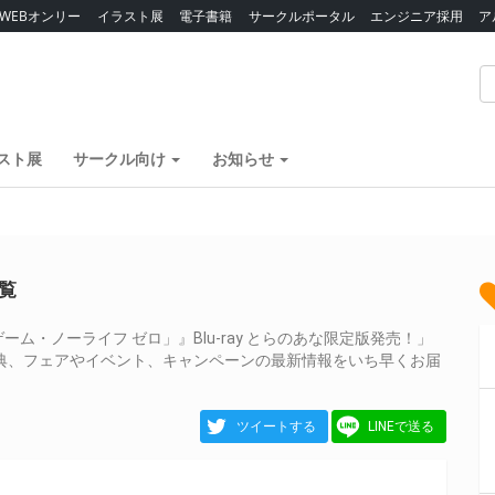
WEBオンリー
イラスト展
電子書籍
サークルポータル
エンジニア採用
ア
スト展
サークル向け
お知らせ
覧
・ノーライフ ゼロ」』Blu-ray とらのあな限定版発売！」
典、フェアやイベント、キャンペーンの最新情報をいち早くお届
ツイートする
LINEで送る