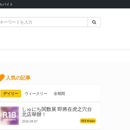
ルバイト
人気の記事
デイリー
ウィークリー
全期間
しゅにち関数展 即將在虎之穴台
北店舉辦！
353 Views
2026.08.07