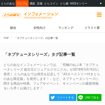
とらのあな
インフォ
通販
店舗
とらコイン
とら婚
WEBオンリー
▼
総合
女性向け
ランキング
イラスト展
TOP
「ネプテューヌシリーズ」の記事一覧
「ネプテューヌシリーズ」タグ記事一覧
とらのあなインフォメーションでは、「究極のねぷ本『ネプテュ
ーヌシリーズ 超次元ビジュアルクロニクル』が2018年3月16日に
発売！ とらのあなでは発売を記念して『A3タペストリー付きとら
のあな限定版』を発売します！」など、ネプテューヌシリーズに
関する商品や特典、フェアやイベント、キャンペーンの最新情報
をいち早くお届けします！
ツイートする
LINEで送る