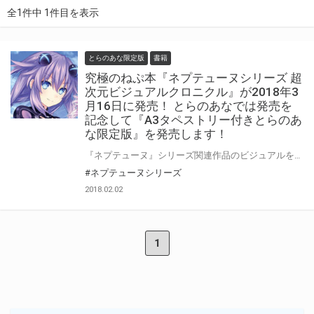
全1件中 1件目を表示
とらのあな限定版
書籍
究極のねぷ本『ネプテューヌシリーズ 超
次元ビジュアルクロニクル』が2018年3
月16日に発売！ とらのあなでは発売を
記念して『A3タペストリー付きとらのあ
な限定版』を発売します！
『ネプテューヌ』シリーズ関連作品のビジュアルをまとめた 『ネプテューヌシリーズ 超次元ビジュアルクロニクル』が2018年3月16日に発売決定！ 『超次元ゲイム ネプテューヌ』などの関連作品に加えてコラボレーション擬人化キャラクターまでも 収録された本書は正にファン必携アイテムですね。 とらのあなでは本書の発売を記念して『つなこ』先生の描きおろしの表紙イラストを使用した 『A3タペストリー付きとらのあな限定版』をご用意しました！ 是非この機会にお買い求めください。
#ネプテューヌシリーズ
2018.02.02
1