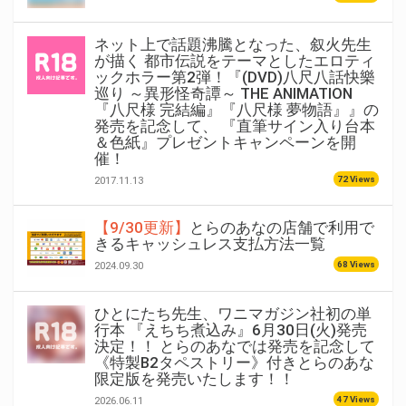
ネット上で話題沸騰となった、叙火先生
が描く 都市伝説をテーマとしたエロティ
ックホラー第2弾！『(DVD)八尺八話快樂
巡り ～異形怪奇譚～ THE ANIMATION
『八尺様 完結編』『八尺様 夢物語』』の
発売を記念して、 『直筆サイン入り台本
＆色紙』プレゼントキャンペーンを開
催！
72 Views
2017.11.13
【9/30更新】
とらのあなの店舗で利用で
きるキャッシュレス支払方法一覧
68 Views
2024.09.30
ひとにたち先生、ワニマガジン社初の単
行本 『えちち煮込み』6月30日(火)発売
決定！！ とらのあなでは発売を記念して
《特製B2タペストリー》付きとらのあな
限定版を発売いたします！！
47 Views
2026.06.11