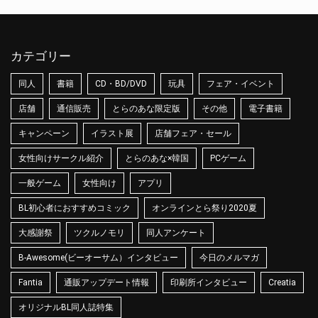
カテゴリー
同人
書籍
CD・BD/DVD
玩具
フェア・イベント
店舗
通信販売
とらのあな限定版
その他
電子書籍
キャンペーン
イラスト展
店舗フェア・セール
女性向けサークル紹介
とらのあな×韓国
PCゲーム
一般ゲーム
女性向け
アプリ
BL初心者におすすめコミック
オンラインとら祭り2020夏
大感謝祭
ツクルノモリ
同人アンケート
B-Awesome(ビーオーサム）インタビュー
今日のメルマガ
Fantia
通販アップデート情報
印刷所インタビュー
Creatia
オリジナルBL同人誌特集