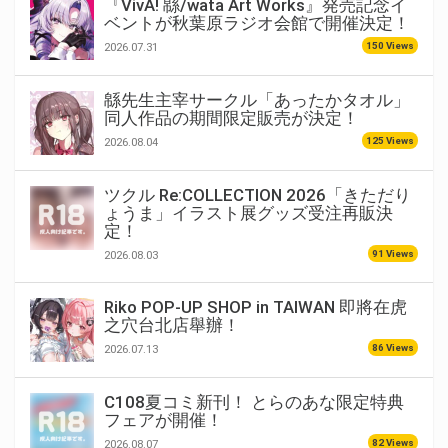
『VivA! 緜/wata Art Works』発売記念イ
ベントが秋葉原ラジオ会館で開催決定！
150 Views
2026.07.31
緜先生主宰サークル「あったかタオル」
同人作品の期間限定販売が決定！
125 Views
2026.08.04
ツクル Re:COLLECTION 2026「きただり
ょうま」イラスト展グッズ受注再販決
定！
91 Views
2026.08.03
Riko POP-UP SHOP in TAIWAN 即將在虎
之穴台北店舉辦！
86 Views
2026.07.13
C108夏コミ新刊！ とらのあな限定特典
フェアが開催！
82 Views
2026.08.07