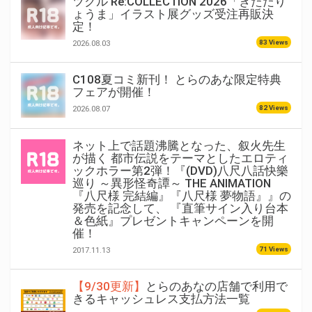
ツクル Re:COLLECTION 2026「きただり
ょうま」イラスト展グッズ受注再販決
定！
83 Views
2026.08.03
C108夏コミ新刊！ とらのあな限定特典
フェアが開催！
82 Views
2026.08.07
ネット上で話題沸騰となった、叙火先生
が描く 都市伝説をテーマとしたエロティ
ックホラー第2弾！『(DVD)八尺八話快樂
巡り ～異形怪奇譚～ THE ANIMATION
『八尺様 完結編』『八尺様 夢物語』』の
発売を記念して、 『直筆サイン入り台本
＆色紙』プレゼントキャンペーンを開
催！
71 Views
2017.11.13
【9/30更新】
とらのあなの店舗で利用で
きるキャッシュレス支払方法一覧