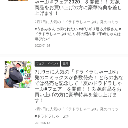
ゃーぷ＃フェア2020」を開催！！ 対象
商品をお買い上げの方に豪華特典を差し
上げます！
2月7日に人気の「ドラドラしゃーぷ♯」発のコミックスが一挙4作品発売！ とらのあなでは発売を記念して「ドラドラしゃーぷ♯フェア2020」を開催！！ 対象商品を2冊お買い上げの方に「宇崎ちゃんは遊びたい!」クリアファイル、 3冊お買い上げの方には更に「めんどくさくってかわいいかるた」をプレゼント！ この機会にお気に入りの作品を是非お買い求めください！
#うさみさんは構われたい
#ギリギリ遮る片桐さん
#
ドラドラしゃーぷ♯
#占い師の悩み事
#宇崎ちゃんは
遊びたい!
2020.01.24
フェア・イベント
書籍
7月9日に人気の「ドラドラしゃーぷ♯」
発のコミックスが多数発売！ とらのあな
では発売を記念して「夏のドラドラしゃ
ーぷ#フェア」を開催！！ 対象商品をお
買い上げの方に豪華特典を差し上げま
す！
7月9日に人気の「ドラドラしゃーぷ♯」発のコミックスが多数発売！ とらのあなでは発売を記念して「夏のドラドラしゃーぷ#フェア」を開催！！ 対象商品を3冊お買い上げの方に人気作家描き下ろしの 「ドラドラしゃーぷ♯人気作品揃い踏み！ まぜこぜアンソロジー小冊子」 をプレゼント。 この機会にお気に入りの作品を是非お買い求めください！
#ドラドラしゃーぷ♯
2019.06.13