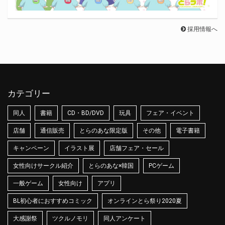
採用情報へ
カテゴリー
同人
書籍
CD・BD/DVD
玩具
フェア・イベント
店舗
通信販売
とらのあな限定版
その他
電子書籍
キャンペーン
イラスト展
店舗フェア・セール
女性向けサークル紹介
とらのあな×韓国
PCゲーム
一般ゲーム
女性向け
アプリ
BL初心者におすすめコミック
オンラインとら祭り2020夏
大感謝祭
ツクルノモリ
同人アンケート