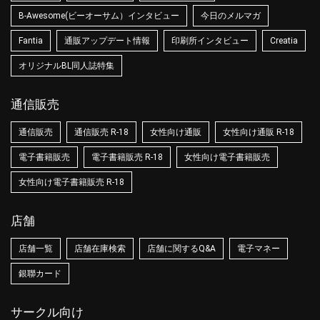
B-Awesome(ビーオーサム）インタビュー
今日のメルマガ
Fantia
通販アップデート情報
印刷所インタビュー
Creatia
オリジナルBL同人誌特集
通信販売
通信販売
通信販売 R-18
女性向け通販
女性向け通販 R-18
電子書籍販売
電子書籍販売 R-18
女性向け電子書籍販売
女性向け電子書籍販売 R-18
店舗
店舗一覧
店舗在庫検索
店舗に関するQ&A
電子マネー
銀聯カード
サークル向け