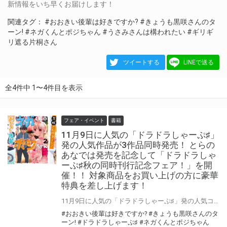
新情報をいち早くお届けします！
関連タグ：
#おおきい後輩は好きですか?
#きょうも黒咲さんのタ
ーン!
#ネガくんとポジちゃん
#うさみさんは構われたい
#ギリギ
リ遮る片桐さん
ツイートする
LINEで送る
全4件中 1〜4件目を表示
フェア・イベント
書籍
11月9日に人気の「ドラドラしゃーぷ♯」
発の人気作品が3作品同時発売！ とらの
あなでは発売を記念して「ドラドラしゃ
ーぷ♯秋の同時刊行記念フェア！」を開
催！！ 対象商品をお買い上げの方に豪華
特典を差し上げます！
11月9日に人気の「ドラドラしゃーぷ♯」発の人気コミックスが一挙3作品発売！ とらのあなでは発売を記念して「ドラドラしゃーぷ♯秋の同時刊行記念フェア！」を開催します！！ 対象商品を2冊お買い上げの方に「人気作が大集結！ドラドラしゃーぷ♯絢爛豪華コラボイラスト小冊子」をプレゼント！ 更に4月に配布した「ドラドラしゃーぷ♯期待の新作勢ぞろい！ 豪華絢爛アンソロジー小冊子」も復刻配布します！ この機会にお気に入りの作品を是非お買い求めください！
#おおきい後輩は好きですか?
#きょうも黒咲さんのタ
ーン!
#ドラドラしゃーぷ♯
#ネガくんとポジちゃん