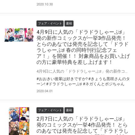
2020.10.30
フェア・イベント
書籍
4月9日に人気の「ドラドラしゃーぷ♯」
発の新作コミックスが一挙3作品発売！
とらのあなでは発売を記念して「ドラド
ラしゃーぷ♯ 春の同時刊行記念フェ
ア！」を開催！！ 対象商品をお買い上げ
の方に豪華特典を差し上げます！
4月9日に人気の「ドラドラしゃーぷ♯」発の新作コミックスが一挙3作品発売！ とらのあなでは発売を記念して「ドラドラしゃーぷ♯ 春の同時刊行記念フェア！」を開催！！ 対象商品を2冊お買い上げの方に「ドラドラしゃーぷ♯期待の新作勢ぞろい！ 豪華絢爛アンソロジー小冊子」をプレゼント！ この機会にお気に入りの作品を是非お買い求めください！
#おおきい後輩は好きですか?
#きょうも黒咲さんのタ
ーン!
#ドラドラしゃーぷ♯
#ネガくんとポジちゃん
2020.04.01
フェア・イベント
書籍
2月7日に人気の「ドラドラしゃーぷ♯」
発のコミックスが一挙4作品発売！ とら
のあなでは発売を記念して「ドラドラし