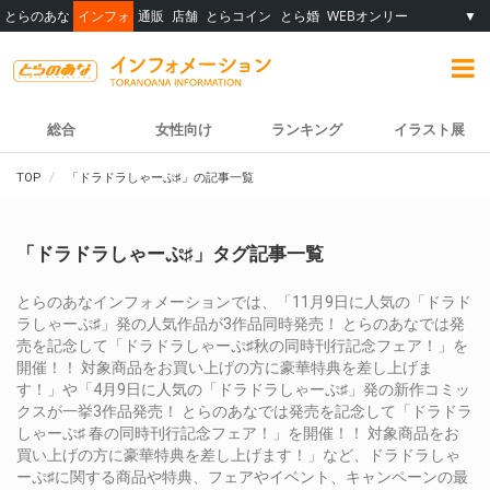
とらのあな
インフォ
通販
店舗
とらコイン
とら婚
WEBオンリー
▼
総合
女性向け
ランキング
イラスト展
TOP
「ドラドラしゃーぷ♯」の記事一覧
「ドラドラしゃーぷ♯」タグ記事一覧
とらのあなインフォメーションでは、「11月9日に人気の「ドラド
ラしゃーぷ♯」発の人気作品が3作品同時発売！ とらのあなでは発
売を記念して「ドラドラしゃーぷ♯秋の同時刊行記念フェア！」を
開催！！ 対象商品をお買い上げの方に豪華特典を差し上げま
す！」や「4月9日に人気の「ドラドラしゃーぷ♯」発の新作コミッ
クスが一挙3作品発売！ とらのあなでは発売を記念して「ドラドラ
しゃーぷ♯ 春の同時刊行記念フェア！」を開催！！ 対象商品をお
買い上げの方に豪華特典を差し上げます！」など、ドラドラしゃ
ーぷ♯に関する商品や特典、フェアやイベント、キャンペーンの最