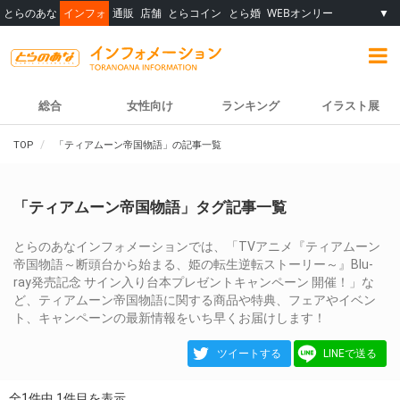
とらのあな
インフォ
通販
店舗
とらコイン
とら婚
WEBオンリー
▼
総合
女性向け
ランキング
イラスト展
TOP
「ティアムーン帝国物語」の記事一覧
「ティアムーン帝国物語」タグ記事一覧
とらのあなインフォメーションでは、「TVアニメ『ティアムーン
帝国物語～断頭台から始まる、姫の転生逆転ストーリー～』Blu-
ray発売記念 サイン入り台本プレゼントキャンペーン 開催！」な
ど、ティアムーン帝国物語に関する商品や特典、フェアやイベン
ト、キャンペーンの最新情報をいち早くお届けします！
ツイートする
LINEで送る
全1件中 1件目を表示