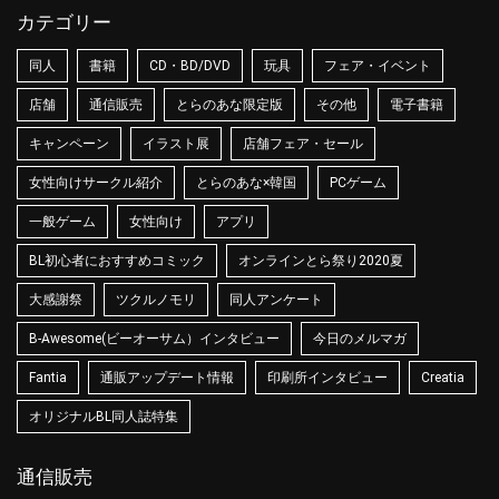
カテゴリー
同人
書籍
CD・BD/DVD
玩具
フェア・イベント
店舗
通信販売
とらのあな限定版
その他
電子書籍
キャンペーン
イラスト展
店舗フェア・セール
女性向けサークル紹介
とらのあな×韓国
PCゲーム
一般ゲーム
女性向け
アプリ
BL初心者におすすめコミック
オンラインとら祭り2020夏
大感謝祭
ツクルノモリ
同人アンケート
B-Awesome(ビーオーサム）インタビュー
今日のメルマガ
Fantia
通販アップデート情報
印刷所インタビュー
Creatia
オリジナルBL同人誌特集
通信販売