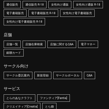
通信販売
通信販売 R-18
女性向け通販
女性向け通販 R-18
電子書籍販売
電子書籍販売 R-18
女性向け電子書籍販売
女性向け電子書籍販売 R-18
店舗
店舗一覧
店舗在庫検索
店舗に関するQ&A
電子マネー
銀聯カード
サークル向け
サークル委託案内
新規登録
サークルポータル
Q&A
サービス
とらのあなクラフト
ファンティア[Fantia]
クリエイティア[Creatia]
とら婚