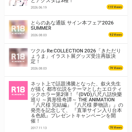
とアクスタは3種！
115 Views
2026.06.19
とらのあな通販 サイン本フェア2026
SUMMER
92 Views
2026.08.03
ツクル Re:COLLECTION 2026「きただり
ょうま」イラスト展グッズ受注再販決
定！
74 Views
2026.08.03
ネット上で話題沸騰となった、叙火先生
が描く 都市伝説をテーマとしたエロティ
ックホラー第2弾！『(DVD)八尺八話快樂
巡り ～異形怪奇譚～ THE ANIMATION
『八尺様 完結編』『八尺様 夢物語』』の
発売を記念して、 『直筆サイン入り台本
＆色紙』プレゼントキャンペーンを開
催！
70 Views
2017.11.13