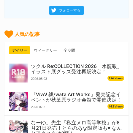
フォローする
人気の記事
デイリー
ウィークリー
全期間
ツクル Re:COLLECTION 2026「水龍敬」
イラスト展グッズ受注再販決定！
174 Views
2026.08.03
『VivA! 緜/wata Art Works』発売記念イ
ベントが秋葉原ラジオ会館で開催決定！
142 Views
2026.07.31
なーゆ。先生『私立メロ高等学校』が8
月21日発売！とらのあな限定版も♥ なん