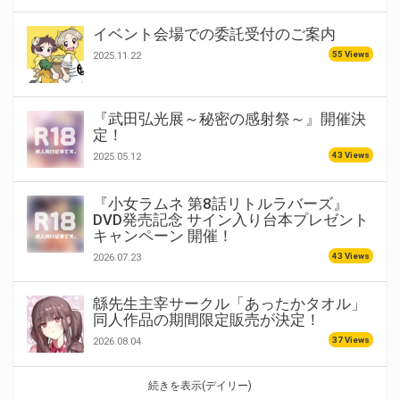
イベント会場での委託受付のご案内
55 Views
2025.11.22
『武田弘光展～秘密の感射祭～』開催決
定！
43 Views
2025.05.12
『小女ラムネ 第8話リトルラバーズ』
DVD発売記念 サイン入り台本プレゼント
キャンペーン 開催！
43 Views
2026.07.23
緜先生主宰サークル「あったかタオル」
同人作品の期間限定販売が決定！
37 Views
2026.08.04
続きを表示(デイリー)