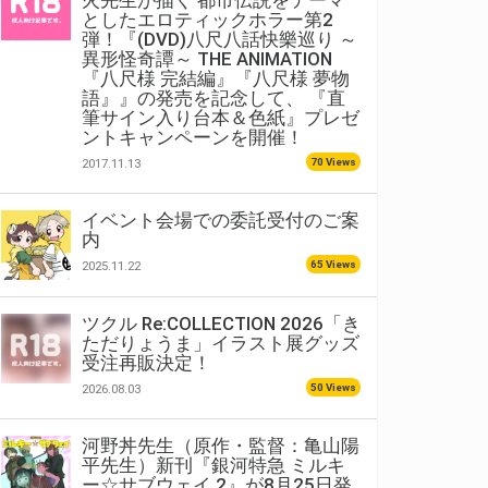
火先生が描く 都市伝説をテーマ
としたエロティックホラー第2
弾！『(DVD)八尺八話快樂巡り ～
異形怪奇譚～ THE ANIMATION
『八尺様 完結編』『八尺様 夢物
語』』の発売を記念して、 『直
筆サイン入り台本＆色紙』プレゼ
ントキャンペーンを開催！
70 Views
2017.11.13
イベント会場での委託受付のご案
内
65 Views
2025.11.22
ツクル Re:COLLECTION 2026「き
ただりょうま」イラスト展グッズ
受注再販決定！
50 Views
2026.08.03
河野丼先生（原作・監督：亀山陽
平先生）新刊『銀河特急 ミルキ
ー☆サブウェイ 2』が8月25日発