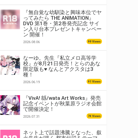
『無自覚な幼馴染と興味本位でヤ
ってみたら THE ANIMATION』
DVD 第1巻・第2巻発売記念 サイ
ン入り台本プレゼントキャンペー
ン 開催！
99 Views
2026.08.06
なーゆ。先生『私立メロ高等学
校』が8月21日発売！とらのあな
限定版も♥ なんとアクスタは3
種！
91 Views
2026.06.19
『VivA! 緜/wata Art Works』発売
記念イベントが秋葉原ラジオ会館
で開催決定！
74 Views
2026.07.31
ネット上で話題沸騰となった、叙