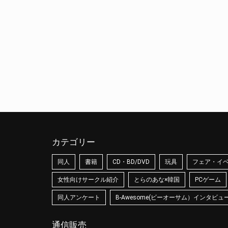
カテゴリー
同人
書籍
CD・BD/DVD
玩具
フェア・イ
女性向けサークル紹介
とらのあな×韓国
PCゲーム
同人アンケート
B-Awesome(ビーオーサム）インタビュ
通信販売