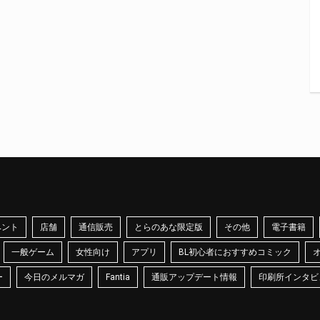
ベント
店舗
通信販売
とらのあな限定版
その他
電子書籍
一般ゲーム
女性向け
アプリ
BL初心者におすすめコミック
ー
今日のメルマガ
Fantia
通販アップデート情報
印刷所インタビ