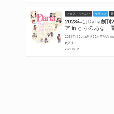
フェア・イベント
女性向け
書
2023年はDaria創刊
ア in とらのあな
#ダリア
2023.10.02