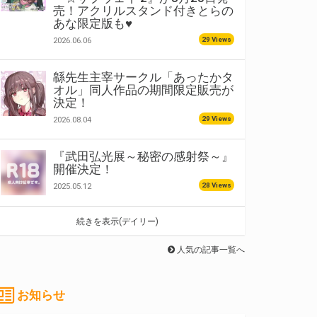
売！アクリルスタンド付きとらの
あな限定版も♥
29 Views
2026.06.06
緜先生主宰サークル「あったかタ
オル」同人作品の期間限定販売が
決定！
29 Views
2026.08.04
『武田弘光展～秘密の感射祭～』
開催決定！
28 Views
2025.05.12
続きを表示(デイリー)
人気の記事一覧へ
お知らせ