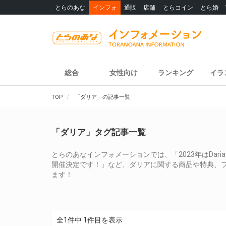
とらのあな
インフォ
通販
店舗
とらコイン
とら婚
総合
女性向け
ランキング
イラ
TOP
「ダリア」の記事一覧
「ダリア」タグ記事一覧
とらのあなインフォメーションでは、「2023年はDaria創刊
開催決定です！」など、ダリアに関する商品や特典、
ます！
全1件中 1件目を表示