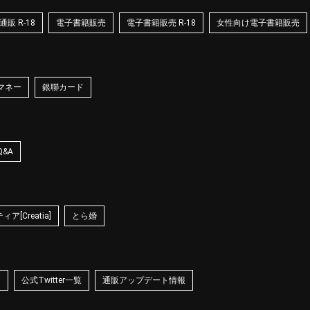
販 R-18
電子書籍販売
電子書籍販売 R-18
女性向け電子書籍販売
マネー
銀聯カード
Q&A
ア[Creatia]
とら婚
☆
公式Twitter一覧
通販アップデート情報