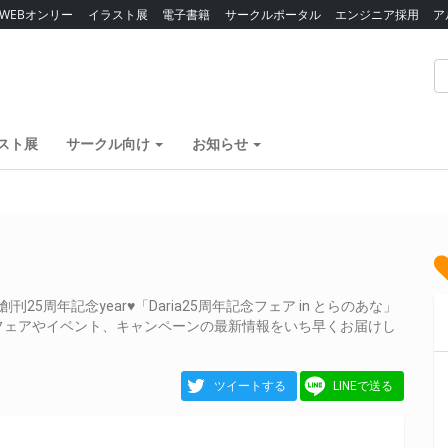
WEBオンリー
イラスト展
電子書籍
サークルポータル
エンジニア採用
ア
スト展
サークル向け
お知らせ
25周年記念year♥「Daria25周年記念フェア in とらのあな」
フェアやイベント、キャンペーンの最新情報をいち早くお届けし
ツイートする
LINEで送る