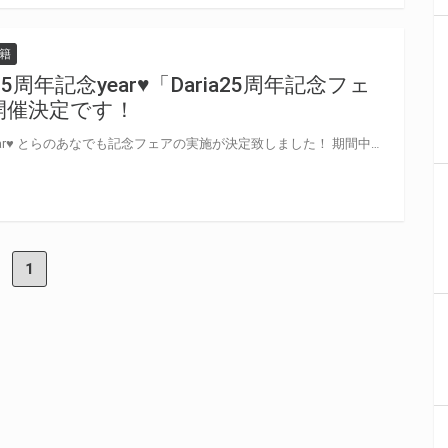
籍
25周年記念year♥「Daria25周年記念フェ
」開催決定です！
2023年はDaria創刊25周年記念year♥ とらのあなでも記念フェアの実施が決定致しました！ 期間中に対象店舗にて対象商品をご購入で、全9種の中から1冊につき1枚ランダムでトレーディングカードを差し上げます。 絵柄は佐倉リコ・座裏屋蘭丸・須坂紫那・露久ふみ・羽純ハナ・蜂巣・百瀬あん・吉尾アキラ・りゆま加奈(敬称略）になります！ さらに！対象商品3冊同時購入でお好きなアクリルチャームをプレゼント！ アクリルチャームは座裏屋蘭丸・蜂巣・百瀬あん(敬称略）の全3種♥ Daria表紙にいたミニキャラをグッズ化です！ 貴重グッズも気になっていた既刊もゲットしかない！ 2023年はダリアを味わい尽くすが吉♪
1