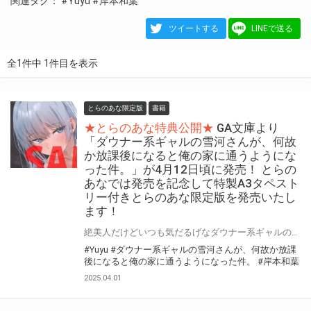
関連タグ：
#Yuyu
#岸本和葉
ツイートする
LINEで送る
全1件中 1件目を表示
とらのあな限定版
書籍
★とらのあな特典公開★
GA文庫より
「ダウナー系ギャルの雪河さんが、何故
か放課後になると俺の家に通うようにな
った件。」が4月12日頃に発売！ とらの
あなでは発売を記念して特製A3タペスト
リー付きとらのあな限定版を発売いたし
ます！
絶美人だけどいつも気だるげなダウナー系ギャルの雪河さんは 放課後いつもウチに入り浸っている。 GA文庫より 『ダウナー系ギャルの雪河さんが、何故か放課後になると俺の家に通うようになった件。』が4月12日(土)頃に発売！ とらのあなでは発売を記念して「特製A3タペストリー付き」とらのあな限定版を発売いたします。 とらのあな限定版の数は限られていますので是非お早めにお求めください！
#Yuyu
#ダウナー系ギャルの雪河さんが、何故か放課
後になると俺の家に通うようになった件。
#岸本和葉
2025.04.01