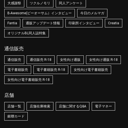
大感謝祭
ツクルノモリ
同人アンケート
B-Awesome(ビーオーサム）インタビュー
今日のメルマガ
Fantia
通販アップデート情報
印刷所インタビュー
Creatia
オリジナルBL同人誌特集
通信販売
通信販売
通信販売 R-18
女性向け通販
女性向け通販 R-18
電子書籍販売
電子書籍販売 R-18
女性向け電子書籍販売
女性向け電子書籍販売 R-18
店舗
店舗一覧
店舗在庫検索
店舗に関するQ&A
電子マネー
銀聯カード