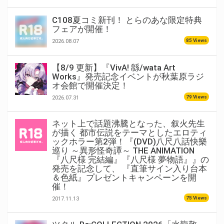
C108夏コミ新刊！ とらのあな限定特典
フェアが開催！
85 Views
2026.08.07
【8/9 更新】『VivA! 緜/wata Art
Works』発売記念イベントが秋葉原ラジ
オ会館で開催決定！
79 Views
2026.07.31
ネット上で話題沸騰となった、叙火先生
が描く 都市伝説をテーマとしたエロティ
ックホラー第2弾！『(DVD)八尺八話快樂
巡り ～異形怪奇譚～ THE ANIMATION
『八尺様 完結編』『八尺様 夢物語』』の
発売を記念して、 『直筆サイン入り台本
＆色紙』プレゼントキャンペーンを開
催！
75 Views
2017.11.13