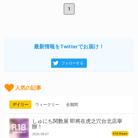
1
最新情報をTwitterでお届け！
フォローする
人気の記事
デイリー
ウィークリー
全期間
しゅにち関数展 即將在虎之穴台北店舉
辦！
316 Views
2026.08.07