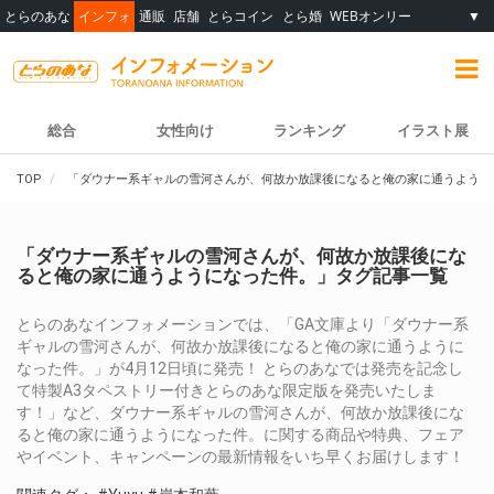
とらのあな
インフォ
通販
店舗
とらコイン
とら婚
WEBオンリー
▼
総合
女性向け
ランキング
イラスト展
TOP
「ダウナー系ギャルの雪河さんが、何故か放課後になると俺の家に通うように
「ダウナー系ギャルの雪河さんが、何故か放課後にな
ると俺の家に通うようになった件。」タグ記事一覧
とらのあなインフォメーションでは、「GA文庫より「ダウナー系
ギャルの雪河さんが、何故か放課後になると俺の家に通うように
なった件。」が4月12日頃に発売！ とらのあなでは発売を記念し
て特製A3タペストリー付きとらのあな限定版を発売いたしま
す！」など、ダウナー系ギャルの雪河さんが、何故か放課後にな
ると俺の家に通うようになった件。に関する商品や特典、フェア
やイベント、キャンペーンの最新情報をいち早くお届けします！