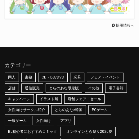
採用情報へ
カテゴリー
同人
書籍
CD・BD/DVD
玩具
フェア・イベント
店舗
通信販売
とらのあな限定版
その他
電子書籍
キャンペーン
イラスト展
店舗フェア・セール
女性向けサークル紹介
とらのあな×韓国
PCゲーム
一般ゲーム
女性向け
アプリ
BL初心者におすすめコミック
オンラインとら祭り2020夏