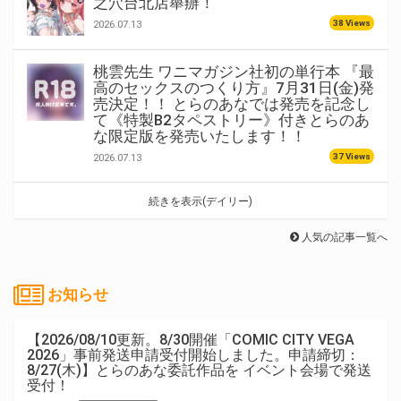
之穴台北店舉辦！
38 Views
2026.07.13
桃雲先生 ワニマガジン社初の単行本 『最
高のセックスのつくり方』7月31日(金)発
売決定！！ とらのあなでは発売を記念し
て《特製B2タペストリー》付きとらのあ
な限定版を発売いたします！！
37 Views
2026.07.13
続きを表示(デイリー)
人気の記事一覧へ
お知らせ
【2026/08/10更新。8/30開催「COMIC CITY VEGA
2026」事前発送申請受付開始しました。申請締切：
8/27(木)】とらのあな委託作品を イベント会場で発送
受付！