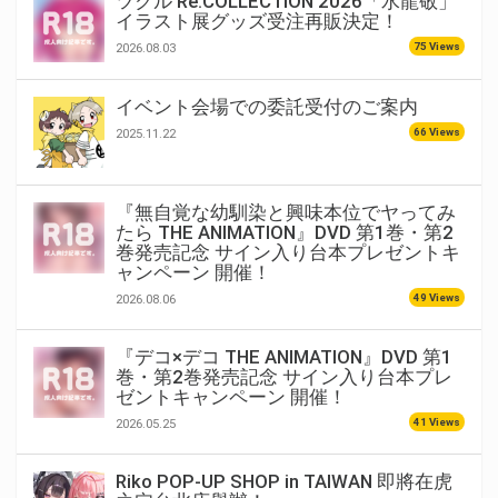
ツクル Re:COLLECTION 2026「水龍敬」
イラスト展グッズ受注再販決定！
75 Views
2026.08.03
イベント会場での委託受付のご案内
66 Views
2025.11.22
『無自覚な幼馴染と興味本位でヤってみ
たら THE ANIMATION』DVD 第1巻・第2
巻発売記念 サイン入り台本プレゼントキ
ャンペーン 開催！
49 Views
2026.08.06
『デコ×デコ THE ANIMATION』DVD 第1
巻・第2巻発売記念 サイン入り台本プレ
ゼントキャンペーン 開催！
41 Views
2026.05.25
Riko POP-UP SHOP in TAIWAN 即將在虎