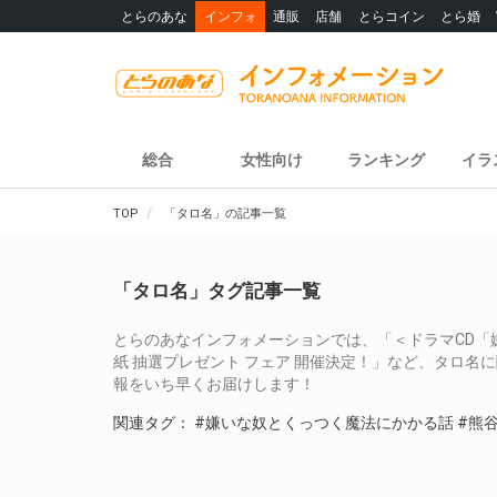
とらのあな
インフォ
通販
店舗
とらコイン
とら婚
総合
女性向け
ランキング
イラ
TOP
「タロ名」の記事一覧
「タロ名」タグ記事一覧
とらのあなインフォメーションでは、「＜ドラマCD「
紙 抽選プレゼント フェア 開催決定！」など、タロ
報をいち早くお届けします！
関連タグ：
#嫌いな奴とくっつく魔法にかかる話
#熊