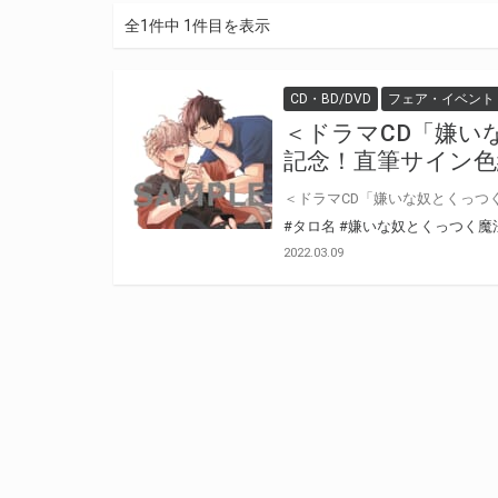
全1件中 1件目を表示
CD・BD/DVD
フェア・イベント
＜ドラマCD「嫌い
記念！直筆サイン色
#タロ名
#嫌いな奴とくっつく魔
2022.03.09