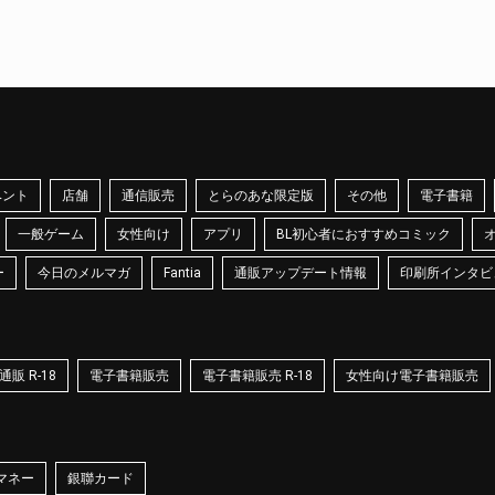
ベント
店舗
通信販売
とらのあな限定版
その他
電子書籍
一般ゲーム
女性向け
アプリ
BL初心者におすすめコミック
ー
今日のメルマガ
Fantia
通販アップデート情報
印刷所インタビ
販 R-18
電子書籍販売
電子書籍販売 R-18
女性向け電子書籍販売
マネー
銀聯カード