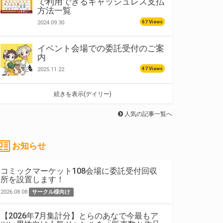
で利用できるキャッシュレス支払
方法一覧
67 Views
2024.09.30
イベント会場での委託受付のご案
内
47 Views
2025.11.22
続きを表示(デイリー)
人気の記事一覧へ
お知らせ
コミックマーケット108会場に委託受付回収
所を設置します！
2026.08.08
サークル様向け
【2026年7月集計分】とらのあなで今最もア