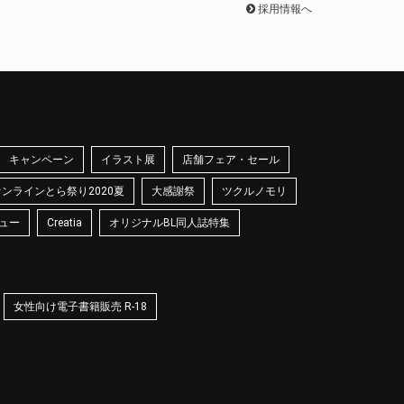
採用情報へ
キャンペーン
イラスト展
店舗フェア・セール
オンラインとら祭り2020夏
大感謝祭
ツクルノモリ
ュー
Creatia
オリジナルBL同人誌特集
女性向け電子書籍販売 R-18