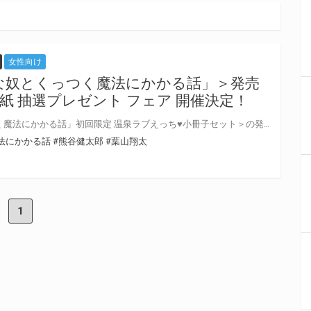
女性向け
な奴とくっつく魔法にかかる話」＞発売
紙 抽選プレゼント フェア 開催決定！
＜ドラマCD「嫌いな奴とくっつく魔法にかかる話」初回限定 温泉ラブえっち♥小冊子セット＞の発売を記念して、 「サイン色紙抽選プレゼント フェア」の開催が決定しました！ 対象店舗にてご購入いただいた方の中から抽選で直筆サイン色紙をプレゼントいたします！ ぜひご応募ください♪
法にかかる話
#熊谷健太郎
#葉山翔太
1