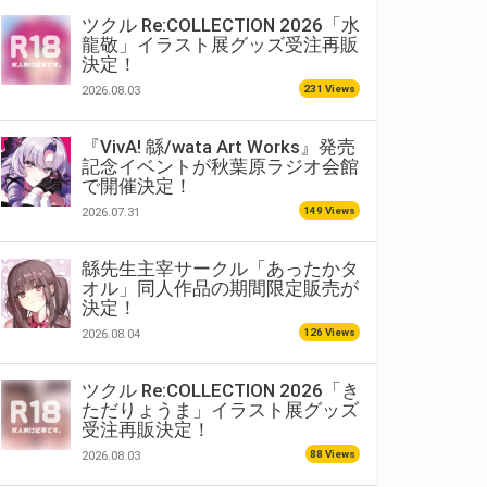
ツクル Re:COLLECTION 2026「水
龍敬」イラスト展グッズ受注再販
決定！
231 Views
2026.08.03
『VivA! 緜/wata Art Works』発売
記念イベントが秋葉原ラジオ会館
で開催決定！
149 Views
2026.07.31
緜先生主宰サークル「あったかタ
オル」同人作品の期間限定販売が
決定！
126 Views
2026.08.04
ツクル Re:COLLECTION 2026「き
ただりょうま」イラスト展グッズ
受注再販決定！
88 Views
2026.08.03