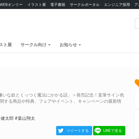
WEBオンリー
イラスト展
電子書籍
サークルポータル
エンジニア採用
ア
スト展
サークル向け
お知らせ
嫌いな奴とくっつく魔法にかかる話」＞発売記念！直筆サイン色
名に関する商品や特典、フェアやイベント、キャンペーンの最新情
谷健太郎
#葉山翔太
ツイートする
LINEで送る