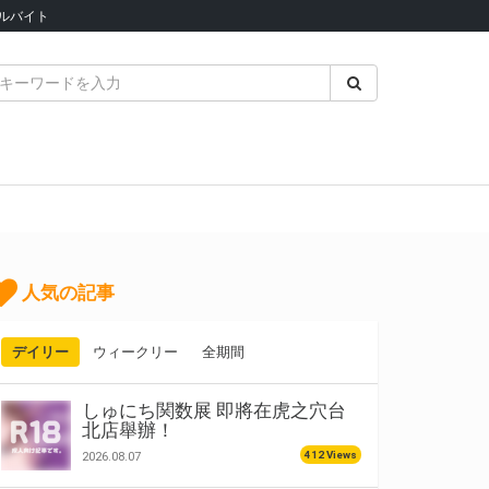
ルバイト
人気の記事
デイリー
ウィークリー
全期間
しゅにち関数展 即將在虎之穴台
北店舉辦！
412 Views
2026.08.07