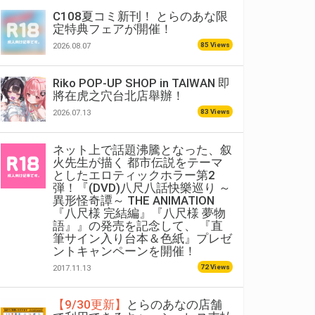
C108夏コミ新刊！ とらのあな限
定特典フェアが開催！
85 Views
2026.08.07
Riko POP-UP SHOP in TAIWAN 即
將在虎之穴台北店舉辦！
83 Views
2026.07.13
ネット上で話題沸騰となった、叙
火先生が描く 都市伝説をテーマ
としたエロティックホラー第2
弾！『(DVD)八尺八話快樂巡り ～
異形怪奇譚～ THE ANIMATION
『八尺様 完結編』『八尺様 夢物
語』』の発売を記念して、 『直
筆サイン入り台本＆色紙』プレゼ
ントキャンペーンを開催！
72 Views
2017.11.13
【9/30更新】
とらのあなの店舗