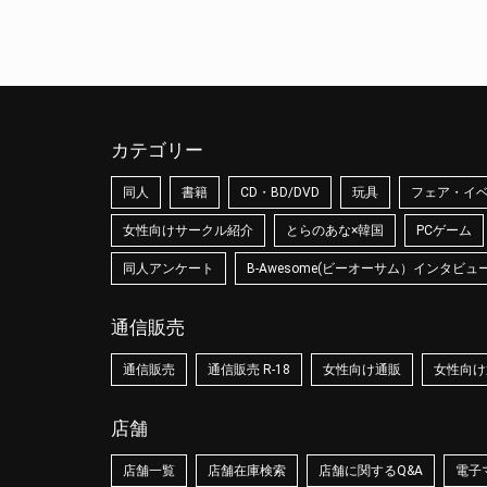
カテゴリー
同人
書籍
CD・BD/DVD
玩具
フェア・イ
女性向けサークル紹介
とらのあな×韓国
PCゲーム
同人アンケート
B-Awesome(ビーオーサム）インタビュ
通信販売
通信販売
通信販売 R-18
女性向け通販
女性向け通
店舗
店舗一覧
店舗在庫検索
店舗に関するQ&A
電子