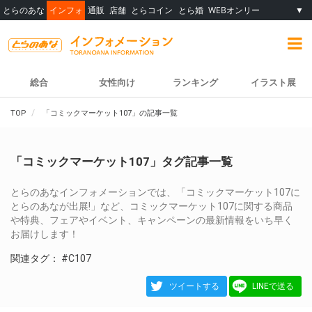
とらのあな
インフォ
通販
店舗
とらコイン
とら婚
WEBオンリー
▼
総合
女性向け
ランキング
イラスト展
TOP
「コミックマーケット107」の記事一覧
「コミックマーケット107」タグ記事一覧
とらのあなインフォメーションでは、「コミックマーケット107に
とらのあなが出展!」など、コミックマーケット107に関する商品
や特典、フェアやイベント、キャンペーンの最新情報をいち早く
お届けします！
関連タグ：
#C107
ツイートする
LINEで送る