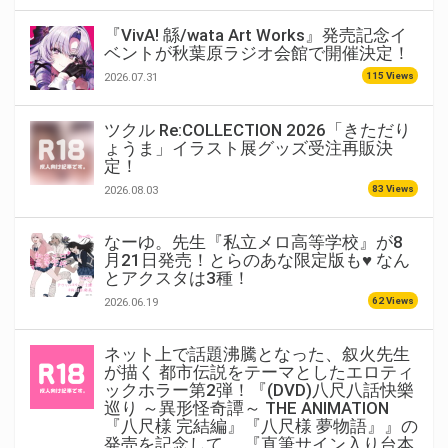
『VivA! 緜/wata Art Works』発売記念イ
ベントが秋葉原ラジオ会館で開催決定！
115 Views
2026.07.31
ツクル Re:COLLECTION 2026「きただり
ょうま」イラスト展グッズ受注再販決
定！
83 Views
2026.08.03
なーゆ。先生『私立メロ高等学校』が8
月21日発売！とらのあな限定版も♥ なん
とアクスタは3種！
62 Views
2026.06.19
ネット上で話題沸騰となった、叙火先生
が描く 都市伝説をテーマとしたエロティ
ックホラー第2弾！『(DVD)八尺八話快樂
巡り ～異形怪奇譚～ THE ANIMATION
『八尺様 完結編』『八尺様 夢物語』』の
発売を記念して、 『直筆サイン入り台本