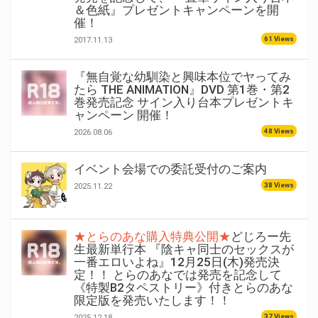
＆色紙』プレゼントキャンペーンを開
催！
61 Views
2017.11.13
『無自覚な幼馴染と興味本位でヤってみ
たら THE ANIMATION』DVD 第1巻・第2
巻発売記念 サイン入り台本プレゼントキ
ャンペーン 開催！
48 Views
2026.08.06
イベント会場での委託受付のご案内
38 Views
2025.11.22
★とらのあな購入特典公開★
どじろー先
生最新単行本 『陰キャ同士のセックスが
一番エロいよね』12月25日(木)発売決
定！！ とらのあなでは発売を記念して
《特製B2タペストリー》付きとらのあな
限定版を発売いたします！！
37 Views
2025.12.18