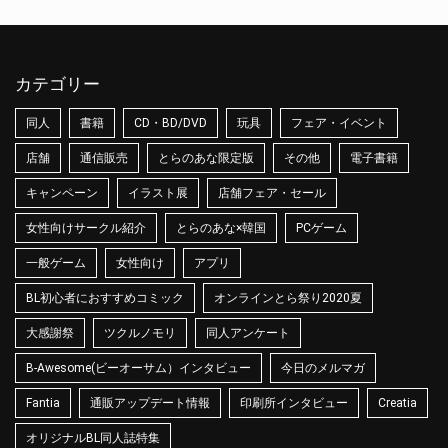
カテゴリー
同人
書籍
CD・BD/DVD
玩具
フェア・イベント
店舗
通信販売
とらのあな限定版
その他
電子書籍
キャンペーン
イラスト展
店舗フェア・セール
女性向けサークル紹介
とらのあな×韓国
PCゲーム
一般ゲーム
女性向け
アプリ
BL初心者におすすめコミック
オンラインとら祭り2020夏
大感謝祭
ツクルノモリ
同人アンケート
B-Awesome(ビーオーサム）インタビュー
今日のメルマガ
Fantia
通販アップデート情報
印刷所インタビュー
Creatia
オリジナルBL同人誌特集