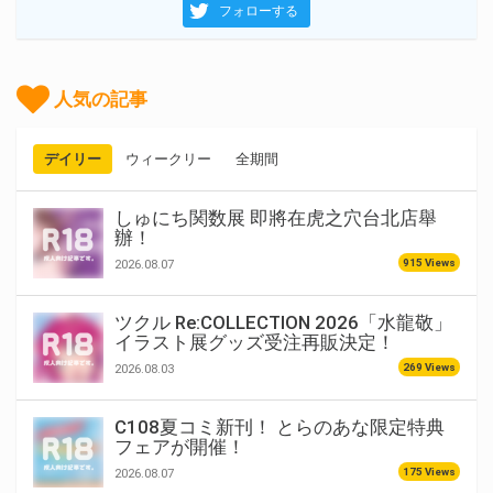
フォローする
人気の記事
デイリー
ウィークリー
全期間
しゅにち関数展 即將在虎之穴台北店舉
辦！
915 Views
2026.08.07
ツクル Re:COLLECTION 2026「水龍敬」
イラスト展グッズ受注再販決定！
269 Views
2026.08.03
C108夏コミ新刊！ とらのあな限定特典
フェアが開催！
175 Views
2026.08.07