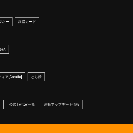
マネー
銀聯カード
Q&A
ア[Creatia]
とら婚
☆
公式Twitter一覧
通販アップデート情報