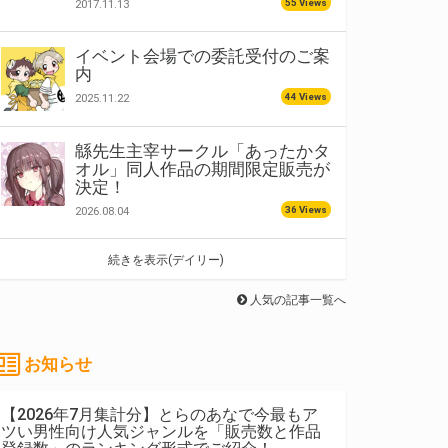
55 Views
2017.11.13
イベント会場での委託受付のご案
内
44 Views
2025.11.22
緜先生主宰サークル「あったかタ
オル」同人作品の期間限定販売が
決定！
36 Views
2026.08.04
続きを表示(デイリー)
人気の記事一覧へ
お知らせ
【2026年7月集計分】とらのあなで今最もア
ツい男性向け人気ジャンルを「販売数と作品