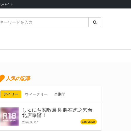
ルバイト
人気の記事
デイリー
ウィークリー
全期間
しゅにち関数展 即將在虎之穴台
北店舉辦！
836 Views
2026.08.07