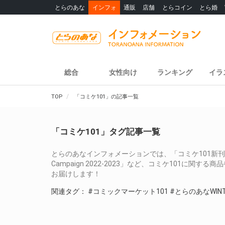
とらのあな
インフォ
通販
店舗
とらコイン
とら婚
総合
女性向け
ランキング
イラ
TOP
「コミケ101」の記事一覧
「コミケ101」タグ記事一覧
とらのあなインフォメーションでは、「コミケ101新刊Fa
Campaign 2022-2023」など、コミケ101に
お届けします！
関連タグ：
#コミックマーケット101
#とらのあなWINTER