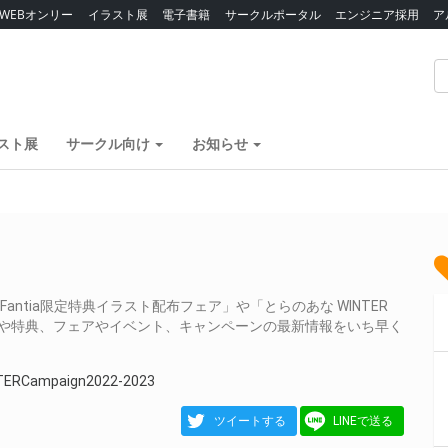
WEBオンリー
イラスト展
電子書籍
サークルポータル
エンジニア採用
ア
スト展
サークル向け
お知らせ
ntia限定特典イラスト配布フェア」や「とらのあな WINTER
関する商品や特典、フェアやイベント、キャンペーンの最新情報をいち早く
Campaign2022-2023
ツイートする
LINEで送る