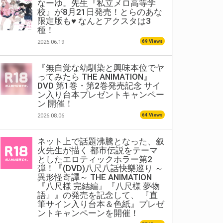
なーゆ。先生『私立メロ高等学
校』が8月21日発売！とらのあな
限定版も♥ なんとアクスタは3
種！
69 Views
2026.06.19
『無自覚な幼馴染と興味本位でヤ
ってみたら THE ANIMATION』
DVD 第1巻・第2巻発売記念 サイ
ン入り台本プレゼントキャンペー
ン 開催！
64 Views
2026.08.06
ネット上で話題沸騰となった、叙
火先生が描く 都市伝説をテーマ
としたエロティックホラー第2
弾！『(DVD)八尺八話快樂巡り ～
異形怪奇譚～ THE ANIMATION
『八尺様 完結編』『八尺様 夢物
語』』の発売を記念して、 『直
筆サイン入り台本＆色紙』プレゼ
ントキャンペーンを開催！