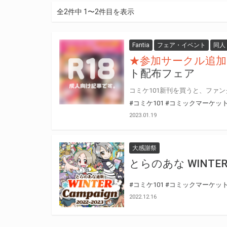
全2件中 1〜2件目を表示
Fantia
フェア・イベント
同人
★参加サークル追加
ト配布フェア
#コミケ101
#コミックマーケット
2023.01.19
大感謝祭
とらのあな WINTER C
#コミケ101
#コミックマーケット
2022.12.16