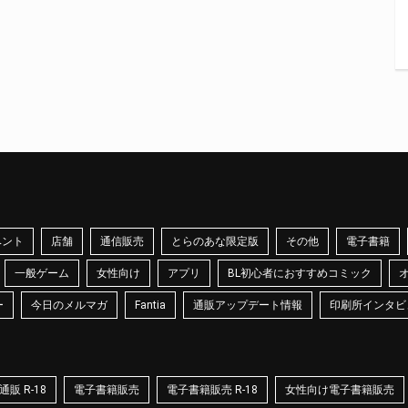
ベント
店舗
通信販売
とらのあな限定版
その他
電子書籍
一般ゲーム
女性向け
アプリ
BL初心者におすすめコミック
ー
今日のメルマガ
Fantia
通販アップデート情報
印刷所インタビ
販 R-18
電子書籍販売
電子書籍販売 R-18
女性向け電子書籍販売