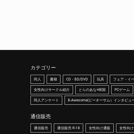
カテゴリー
同人
書籍
CD・BD/DVD
玩具
フェア・イ
女性向けサークル紹介
とらのあな×韓国
PCゲーム
同人アンケート
B-Awesome(ビーオーサム）インタビュ
通信販売
通信販売
通信販売 R-18
女性向け通販
女性向け通