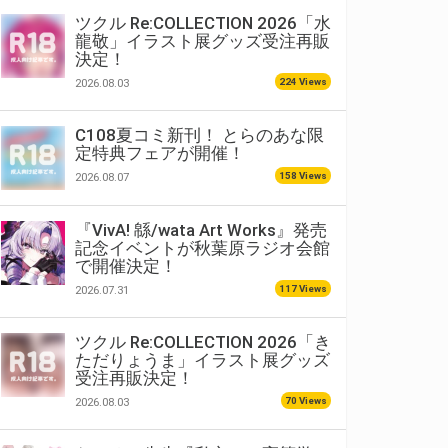
ツクル Re:COLLECTION 2026「水
龍敬」イラスト展グッズ受注再販
決定！
224 Views
2026.08.03
C108夏コミ新刊！ とらのあな限
定特典フェアが開催！
158 Views
2026.08.07
『VivA! 緜/wata Art Works』発売
記念イベントが秋葉原ラジオ会館
で開催決定！
117 Views
2026.07.31
ツクル Re:COLLECTION 2026「き
ただりょうま」イラスト展グッズ
受注再販決定！
70 Views
2026.08.03