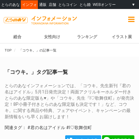
とらのあな
インフォ
通販
店舗
とらコイン
とら婚
WEBオンリー
▼
総合
女性向け
ランキング
イラスト展
TOP
「コウキ。」の記事一覧
「コウキ。」タグ記事一覧
とらのあなインフォメーションでは、「コウキ。先生新刊『君の
名はアイドル』5月1日発売決定！両面アクリルキーホルダー付き
とらのあな限定版も♥」や「コウキ。先生『I♡歌舞伎町』が発売決
定！8P小冊子付きとらのあな限定版も決定です！」など、コウ
キ。に関する商品や特典、フェアやイベント、キャンペーンの最
新情報をいち早くお届けします！
関連タグ：
#君の名はアイドル
#I♡歌舞伎町