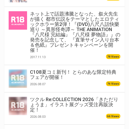
ネット上で話題沸騰となった、叙火先生
が描く 都市伝説をテーマとしたエロティ
ックホラー第2弾！『(DVD)八尺八話快樂
巡り ～異形怪奇譚～ THE ANIMATION
『八尺様 完結編』『八尺様 夢物語』』の
発売を記念して、 『直筆サイン入り台本
＆色紙』プレゼントキャンペーンを開
催！
78 Views
2017.11.13
C108夏コミ新刊！ とらのあな限定特典
フェアが開催！
76 Views
2026.08.07
ツクル Re:COLLECTION 2026「きただり
ょうま」イラスト展グッズ受注再販決
定！
66 Views
2026.08.03