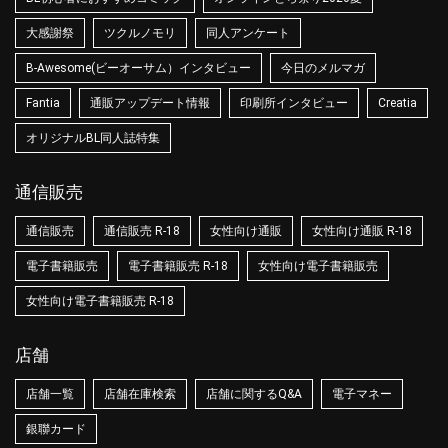
大感謝祭
ツクルノモリ
同人アンケート
B-Awesome(ビーオーサム）インタビュー
今日のメルマガ
Fantia
通販アップデート情報
印刷所インタビュー
Creatia
オリジナルBL同人誌特集
通信販売
通信販売
通信販売 R-18
女性向け通販
女性向け通販 R-18
電子書籍販売
電子書籍販売 R-18
女性向け電子書籍販売
女性向け電子書籍販売 R-18
店舗
店舗一覧
店舗在庫検索
店舗に関するQ&A
電子マネー
銀聯カード