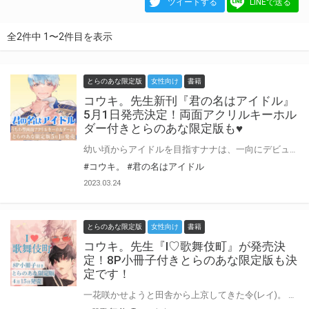
ツイートする
LINEで送る
全2件中 1〜2件目を表示
とらのあな限定版
女性向け
書籍
コウキ。先生新刊『君の名はアイドル』
5月1日発売決定！両面アクリルキーホル
ダー付きとらのあな限定版も♥
幼い頃からアイドルを目指すナナは、一向にデビューが叶わず崖っぷちに立たされていた。 そんな折に出たオーディション番組で、超期待の新人・丈偉からペアを組もうと熱烈なアプローチを受ける。 真っ直ぐぶつかってくる丈偉の笑顔と言葉に心を開いていくナナだったが、「初めて見たときからナナのことが頭から離れない」という衝撃の一言とともに、丈偉に唇を奪われて……！？ アイドル候補生たちの、ひたむきで剥き出しな恋物語。 コウキ。先生新刊『君の名はアイドル』が5月1日発売決定♥ とらのあなでは刊行を記念してうちわ型両面アクリルキーホルダー付きとらのあな限定版を発売致します！ 店舗・通販にて予約開始！とらのあな限定版は数量限定生産となりますので、お早めにご予約下さい！
#コウキ。
#君の名はアイドル
2023.03.24
とらのあな限定版
女性向け
書籍
コウキ。先生『I♡歌舞伎町』が発売決
定！8P小冊子付きとらのあな限定版も決
定です！
一花咲かせようと田舎から上京してきた令(レイ)。 ホストになったはいいものの枕営業のしすぎで同業に目をつけられ逃亡、力尽きた先はラブホ街裏の古びたホテルの前。 運よく拾ってもらったホテルで働くもオーナーが突然腹上死、 またもや路頭に迷いそうになったレイだったが行き場を無くした訳アリ従業員達と一か八か“ウリホモ”ホテルマン・和(ニキ)が発案した儲け話にのることに。 しかしその実は……なぜかお気にのレイを歌舞伎町から逃げられないよう仕組まれたものだった!!!! まんまとハメられ共に借金を背負わされたレイはホストとして再始動へ!?!? 日給保障なしバック10％、開店早々閉店の危機、気づけばニキの愛玩具… 前途多難なレイに狂ったように愛を捧げるニキの正体とは !?!?!? 欲望渦巻く歌舞伎町で欲望(ねがい)を叶えるために新米ホスト（ゴールデンルーキー）がNo.1を目指し大奮闘!!!!! ♡(ラブ)しかないぜ!!!? コウキ。先生が贈る、令和コンビが巻き起こすアバンギャルドな借金返済 #ホス活 BL『I♡歌舞伎町』が4月15日発売決定! とらのあなでは刊行を記念して描き下ろし入り8P小冊子付きとらのあな限定版を発売致します! 各店・通販にて予約開始！とらのあな限定版は数量限定生産となりますので、お早めにご予約下さい!