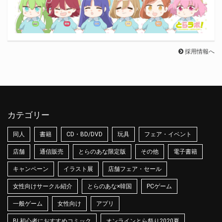
採用情報へ
カテゴリー
同人
書籍
CD・BD/DVD
玩具
フェア・イベント
店舗
通信販売
とらのあな限定版
その他
電子書籍
キャンペーン
イラスト展
店舗フェア・セール
女性向けサークル紹介
とらのあな×韓国
PCゲーム
一般ゲーム
女性向け
アプリ
BL初心者におすすめコミック
オンラインとら祭り2020夏