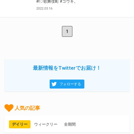
#I♡歌舞伎町
#コウキ。
2022.03.16
1
最新情報をTwitterでお届け！
フォローする
人気の記事
デイリー
ウィークリー
全期間