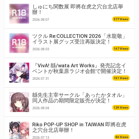
しゅにち関数展 即將在虎之穴台北店舉
辦！
377 Views
2026.08.07
ツクル Re:COLLECTION 2026「水龍敬」
イラスト展グッズ受注再販決定！
167 Views
2026.08.03
『VivA! 緜/wata Art Works』発売記念イ
ベントが秋葉原ラジオ会館で開催決定！
161 Views
2026.07.31
緜先生主宰サークル「あったかタオル」
同人作品の期間限定販売が決定！
129 Views
2026.08.04
Riko POP-UP SHOP in TAIWAN 即將在虎
之穴台北店舉辦！
86 Views
2026.07.13