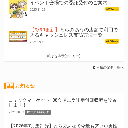
イベント会場での委託受付のご案内
52 Views
2025.11.22
【9/30更新】
とらのあなの店舗で利用で
きるキャッシュレス支払方法一覧
48 Views
2024.09.30
続きを表示(デイリー)
人気の記事一覧へ
お知らせ
コミックマーケット108会場に委託受付回収所を設置
します！
2026.08.08
サークル様向け
【2026年7月集計分】とらのあなで今最もアツい男性